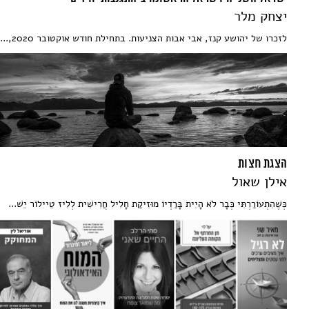
יצחק מלר
לזכרו של יהושע קנז, אבי אבות הצניעות. בתחילת חודש אוקטובר 2020,...
הצגת חצות
אילן שאול
כְּשֶׁהִתְעוֹרַרְתִּי כְּבָר לֹא הָיִית בָּרַדְיוֹ מוּזִיקַת חָלִיל חֲרִישִׁית לְלִיז טֵיילוֹר יֵשׁ...