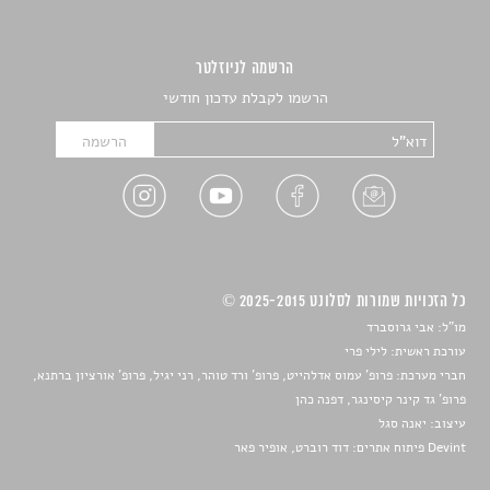
הרשמה לניוזלטר
הרשמו לקבלת עדכון חודשי
כל הזכויות שמורות לסלונט 2025-2015 ©
מו"ל: אבי גרוסברד
עורכת ראשית: לילי פרי
חברי מערכת: פרופ' עמוס אדלהייט, פרופ' ורד טוהר, רני יגיל, פרופ' אורציון ברתנא,
פרופ' גד קינר קיסינגר, דפנה כהן
עיצוב:
יאנה סגל
Devint פיתוח אתרים: דוד רוברט, אופיר פאר