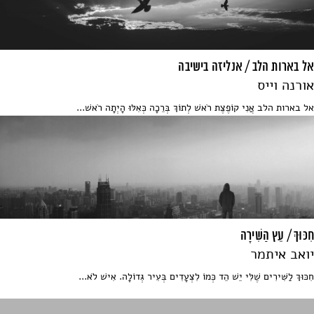
אל בארות הלב / אנליזה בישיבה
אורנה וייס
אל בארות הלב אֲנִי קוֹפֶצֶת רֹאשׁ לְתוֹךְ בְּרֵכָה כְּאִלּוּ הָיְתָה רֹאשׁ...
חִכּוּךְ / עֵץ הַשִּׁירָה
יואב איתמר
חִכּוּךְ לַשִּׁירִים שֶׁלִּי יֵשׁ הֵד כְּמוֹ לִצְעָדִים בְּעִיר גְּדוֹלָה. אִישׁ לֹא...