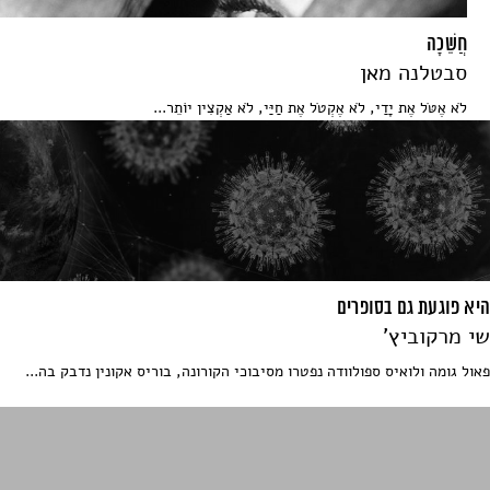
חֲשֵׁכָה
סבטלנה מאן
לֹא אֶטֹּל אֶת יָדַי, לֹא אֶקְטֹל אֶת חַיַּי, לֹא אַקְצִין יוֹתֵר...
היא פוגעת גם בסופרים
שי מרקוביץ'
פאול גומה ולואיס ספולוודה נפטרו מסיבוכי הקורונה, בוריס אקונין נדבק בה...