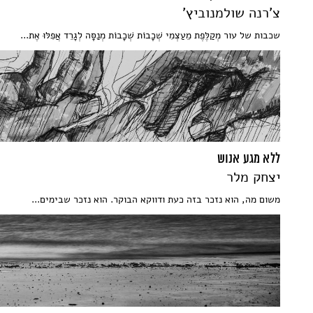
צ'רנה שולמנוביץ'
שכבות של עור מְקַלֶּפֶת מֵעַצְמִי שְׁכָבוֹת שְׁכָבוֹת מְנַסָּה לְגָרֵד אֲפִלּוּ אֶת...
ללא מגע אנוש
יצחק מלר
משום מה, הוא נזכר בזה כעת ודווקא הבוקר. הוא נזכר שבימים...