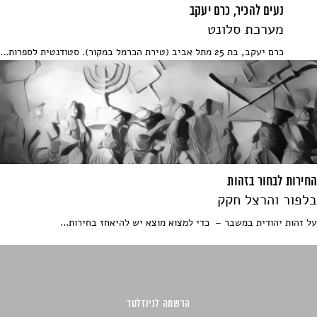
נעים להכיר, כרם יעקב
מערכת סלונט
כרם יעקב, בת 25 מתל אביב (טירת הכרמל במקור). סטודנטית לספרות...
החירות לבחור בזהות
בלפור והרצל חקק
על זהות יהודית במשבר – כדי למצוא מוצא יש להיאחז בחירות...
הרשמה לניוזלטר