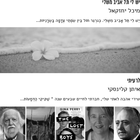
יש לי תל אביב משלי
מיכל יחזקאל
יֵשׁ לִי תֵּל אָבִיב מִשֶּׁלִּי. כְּגרְגֵּר חוֹל בֵּין שִׂפְתֵי צְדָפָה בַּשְׂרָנִיּוֹת...
לרעיתי
איתן קלינסקי
שירי אהבה לאתי שלי, חברתי לחיים שבעים שנה * שַׁקִּיקֵי הַדְּמָעוֹת...