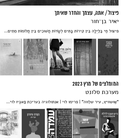
פיצול / אתה, עצמך והחדר שאיתך
יאיר בן־חור
פיצול חַי בַּלַּיְלָה בֵּין קִירוֹת בָּתִּים לְשָׂדוֹת חֲשׁוּכִים בֵּין חֲלוֹמוֹת מֵתִים...
המומלצים של מרץ 2023
מערכת סלונט
"אַוּשוויץ, עיר שלֵווה" | פרימו לוי | אנתולוגיה בעריכת פַאבְּיו לוי...