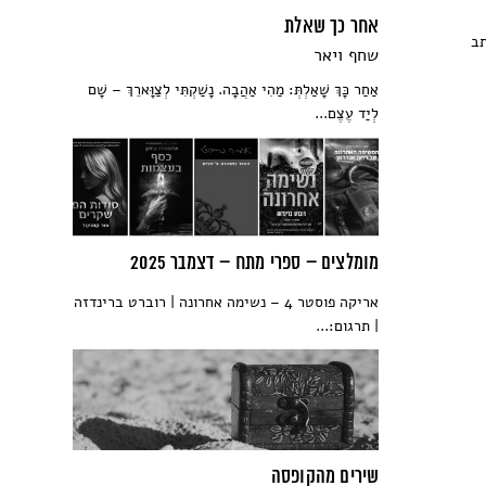
אחר כך שאלת
תב
שחף ויאר
אַחַר כָּךְ שָׁאַלְתְּ: מַהִי אַהֲבָה. נָשַׁקְתִּי לְצַוָּארֵךְ – שָׁם
לְיַד עֶצֶם...
מומלצים – ספרי מתח – דצמבר 2025
אריקה פוסטר 4 – נשימה אחרונה | רוברט ברינדזה
| תרגום:...
שירים מהקופסה