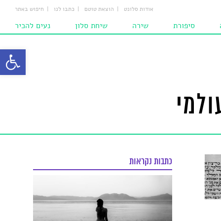
אודות סלונט
הוצאת טוטם
כתבו לנו
חיפוש באתר
סיפורת
שירה
שיחת סלון
נעים להכיר
ת
סיפורים
שירים
מחשבות
פתח סרגל
ם
סיפורים לילדים
המומלצים
הומאז'ים
ם‎‎
שירים לילדים
ולמי
ם
כתבות נקראות