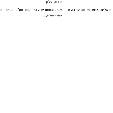
צדוק עלון
צדוק עלון, יליד ירושלים, 1954, פירסם עד כה 11
אבי, מנוחתו עדן, היה סופר סת"ם. כל ימיו כ
ספרי תורה,...