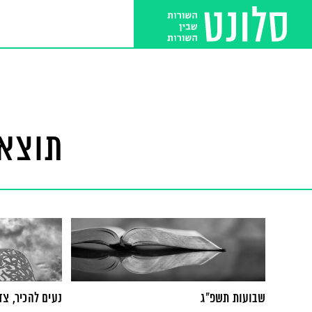
תוצאו
שבועות תשפ"ג
נעים להכיר, צד