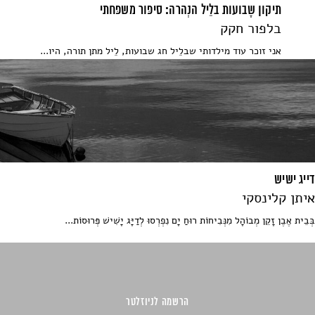
תיקון שָבועות בלֵיל הנְהרה: סיפּור משפּחתי
בלפור חקק
אני זוכר עוד מילדותי שבלֵיל חג שבועות, לֵיל מתן תורה, היו...
דייג ישיש
איתן קלינסקי
בְּבֵית אֶבֶן זָקֵן מְבוֹהָל מִנְּבִיחוֹת רוּחַ יָם נִפְרְסוּ לְדַיָּג יָשִׁישׁ פְּרוּסוֹת...
הרשמה לניוזלטר