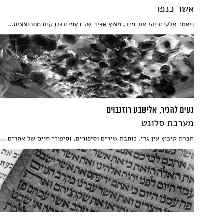
אשר כנפו
וַיֹּאמֶר אֱלֹקִים יְהִי אוֹר מִיַּד, פִּצוּץ אַדִּיר שֶׁל רְעָמִים וּבְרָקִים מִתְרוֹצְצִים...
נעים להכיר, אלישבע רוזנבוים
מערכת סלונט
חברת קיבוץ עין גדי. כותבת שירים וסיפורים, וסיפורי חיים של אחרים....