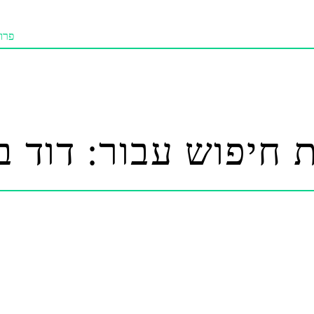
פרוז
תו אי
מאמר
טנא ביכו
 חיפוש עבור: דוד ב
מומל
טיפ