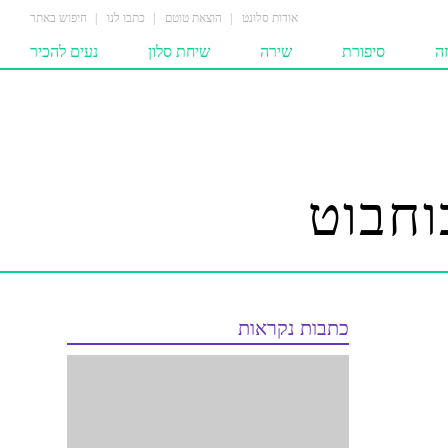
אודות סלונט
הוצאת טוטם
כתבו לנו
חיפוש באתר
ה
סיפורת
שירה
שיחת סלון
נעים להכיר
כות
סיפורים
שירים
מחשבות
ים
סיפורים לילדים
המומלצים
הומאז'ים
רים‎‎
שירים לילדים
וחבוט
צים
ים
כתבות נקראות