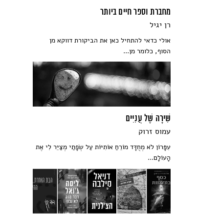
מחברת וספר חיים ביותר
רן יגיל
אולי כדאי להתחיל כאן את הביקורת דווקא מן
הסוף, כלומר מן...
שִׁירָה שֶׁל עֲנִיִּים
עמוס זרוק
עִפָּרוֹן לֹא מְחֻדָּד מוֹרֵחַ אוֹתִיּוֹת עַל שְׂפָתַי מְצַיֵּר לִי אֶת
הָעוֹלָם...