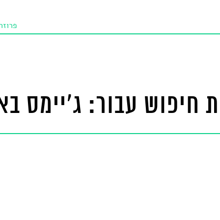
פרוזה
תו איכו
מאמרי
טנא ביכורי
 חיפוש עבור: ג'יימס באל
מומלצי
טיפים