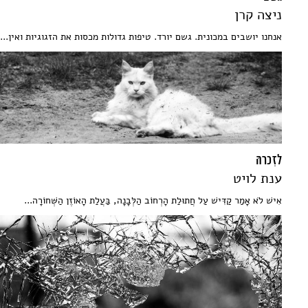
ניצה קרן
אנחנו יושבים במכונית. גשם יורד. טיפות גדולות מכסות את הזגוגיות ואין...
לזִכרהּ
ענת לויט
אִישׁ לֹא אָמַר קַדִּישׁ עַל חֲתוּלַת הָרְחוֹב הַלְּבָנָה, בַּעֲלַת הָאוֹזֶן הַשְּׁחוֹרָה...