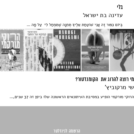
בלי
עדינה בת ישראל
בְּיוֹם כִּפּוּר זֶה אֲנִי שׁוֹטַחַת אֵלֶיךָ תְּחִנָּה שֶׁתִּמְחַל לִי עַל מָה ...
מי רוצה להרוג את הקומנדטור?
שי מרקוביץ'
הרוקי מורקמי הופיע במסיבת העיתונאים הראשונה שלו ביפן זה 37 שנים,...
הרשמה לניוזלטר