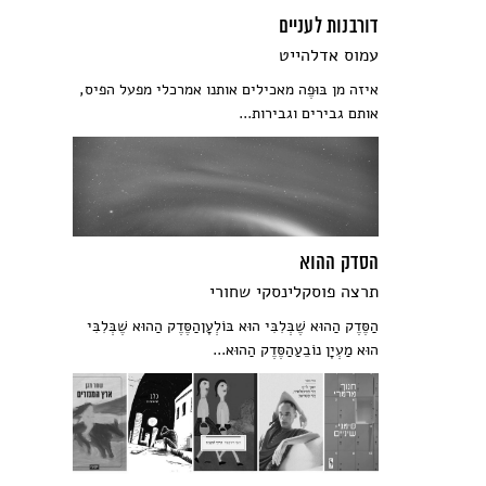
דורבנות לעניים
עמוס אדלהייט
איזה מן בּוּפֶה מאכילים אותנו אמרכלי מפעל הפיס,
אותם גבירים וגבירות...
הסדק ההוא
תרצה פוסקלינסקי שחורי
הַסֶּדֶק הַהוּא שֶׁבְּלִבִּי הוּא בּוֹלְעָןהַסֶּדֶק הַהוּא שֶׁבְּלִבִּי
הוּא מַעְיָן נוֹבֵעַהַסֶּדֶק הַהוּא...