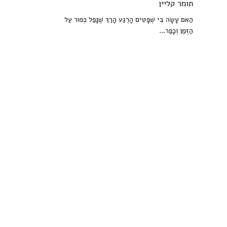
תומר קליין
הַאִם עָשָׂה בִּי שְׁפָטִים הָרֶגַע הָרַךְ שֶׁנָּפַל כְּפוּר עַל
הַזְּמַן וְכָפַר...