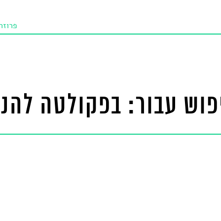
פרוזה
תו איכו
מאמרי
טנא ביכורי
פוש עבור: בפקולטה להנ
מומלצי
טיפים