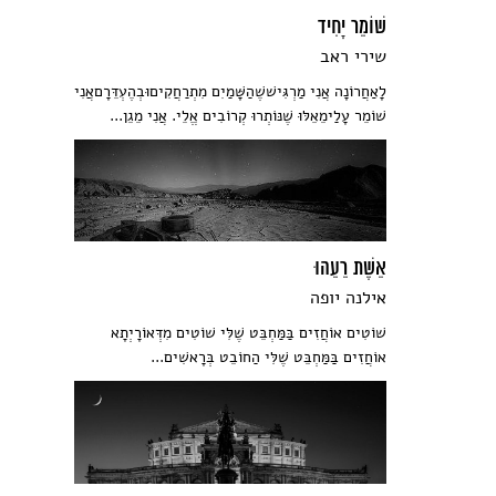
שׁוֹמֵר יָחִיד
שירי ראב
לָאַחֲרוֹנָה אֲנִי מַרְגִּישׁשֶׁהַשָּׁמַיִם מִתְרַחֲקִיםוּבְהֶעְדֵּרָםאֲנִי
שׁוֹמֵר עָלַימֵאֵלּוּ שֶׁנּוֹתְרוּ קְרוֹבִים אֱלֵי. אֲנִי מֵגֵן...
אֵשֶׁת רֵעֵהוּ
אילנה יופה
שׁוֹטִים אוֹחֲזִים בַּמַּחְבֵּט שֶׁלִּי שׁוֹטִים מִדְּאוֹרָיְתָא
אוֹחֲזִים בַּמַּחְבֵּט שֶׁלִּי הַחוֹבֵט בְּרָאשִׁים...