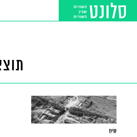
תוצא
שִׂיחַ