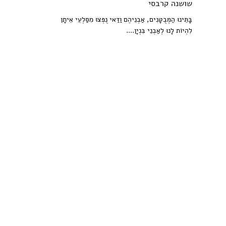
שושנה קרבסי
בָּתֵּינוּ הַמְּבֻטָּנִים, אַבְנֵיהֶם וַדַּאי נֻפְּצוּ מִסַּלְעֵי אֵיתָן
לִהְיוֹת לָנוּ לְאַבְנֵי בִּנְיָן....