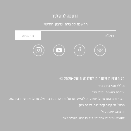
הרשמה לניוזלטר
הרשמו לקבלת עדכון חודשי
כל הזכויות שמורות לסלונט 2025-2015 ©
מו"ל: אבי גרוסברד
עורכת ראשית: לילי פרי
חברי מערכת: פרופ' עמוס אדלהייט, פרופ' ורד טוהר, רני יגיל, פרופ' אורציון ברתנא,
פרופ' גד קינר קיסינגר, דפנה כהן
עיצוב:
יאנה סגל
Devint פיתוח אתרים: דוד רוברט, אופיר פאר