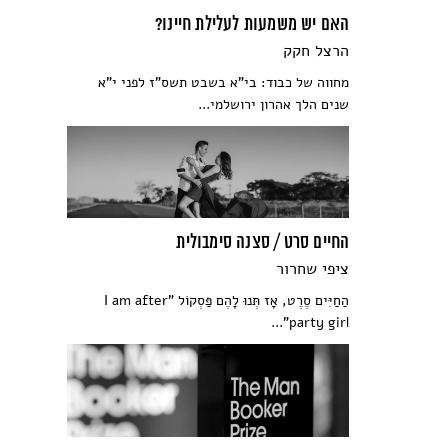
האם יש משמעות לעלילת חיינו?
הרצל חקק
מחווה של כבוד: בי"א בשבט תשס"ז לפני י"א
שנים הלך אהרון ירושלמי...
החיים סרט / סצנה סימבולית
ציפי שחרור
הַחַיִּים סֶרֶט, אָז תְּנוּ לָהֶם פַּסְקוֹל "I am after
party girl"...