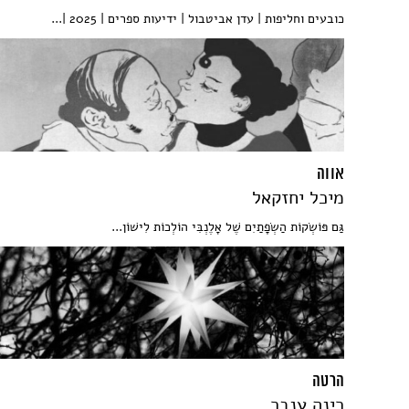
כובעים וחליפות | עדן אביטבול | ידיעות ספרים | 2025 |...
אווה
מיכל יחזקאל
גַּם פּוֹשְׂקוֹת הַשְׂפָתַיִם שֶׁל אָלֶנְבִּי הוֹלְכוֹת לִישׁוֹן...
הרטה
רינה ענבר