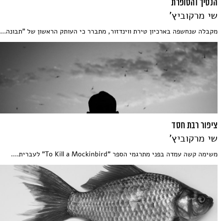
הנסיך והסופרת
שי מרקוביץ'
מקבלה שנחשפה בארכיון טירת ווינדזור, מתברר כי העותק הראשון של "תבונה...
ציפור רבת חסד
שי מרקוביץ'
משימה קשה עמדה בפני מתרגמי הספר "To Kill a Mockinbird" לעברית....