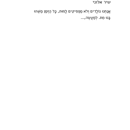
שיר אלוני
אֲנַחְנוּ נוֹלָדִים וְלֹא מַפְסִיקִים לָמוּת, כָּל הַזְּמַן מַשֶּׁהוּ
בָּנוּ מֵת. לְמַעֲשֶׂה,...