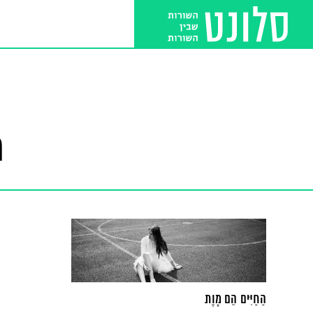
ת
הַחַיִּים הֵם מָוֶת