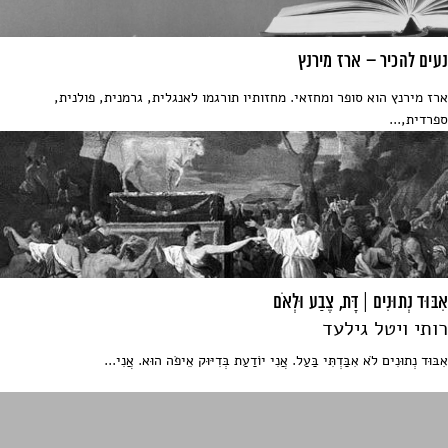
נעים להכיר – ארז מירנץ
ארז מירנץ הוא סופר ומחזאי. מחזותיו תורגמו לאנגלית, גרמנית, פולנית,
ספרדית,...
אִבּוּד נְתוּנִים | דָּת, צֶבַע וּלְאֹם
רותי ויטל גילעד
אִבּוּד נְתוּנִים לֹא אִבַּדְתִּי בַּעַל. אֲנִי יוֹדַעַת בְּדִיּוּק אֵיפֹה הוּא. אֲנִי...