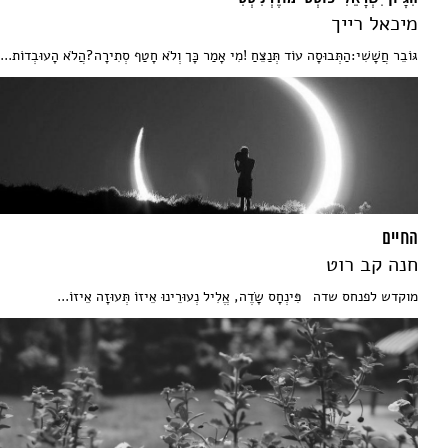
מיכאל רייך
גּוֹבֵר חֲשָׁשִׁי:הַתְּבוּסָה עוֹד תְּנַצֵּחַ !מִי אָמַר כָּך וְלֹא חָטַף סְתִירָה?הֲלֹא הָעוּבְדוֹת...
החיים
חנה קב רוט
מוקדש לפנחס שדה פִּינְחָס שָׂדֶה, אֱלִיל נְעוּרֵינוּ אֵיזוֹ תְּעוּזָה אֵיזוֹ...