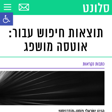
פתח סרגל
תוצאות חיפוש עבור:
אוטסה מושפג
כתבות נקראות
הִגָּיוֹן יִשְׂרָאֵלִי פּוֹסְט-מוֹדֶרְנִיסְטִי