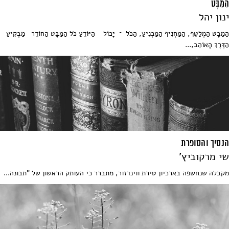
הַמַּבָּט
ינון יהל
הַמַּבָּט הַמְלַטֵּף, הַמַּחְנִיף הַמַּכְנִיעַ, הַכֹּל ־ יָכוֹל הַיּוֹדֵעַ כֹּל הַמַּבָּט הַחוֹדֵר מַבְקִיעַ
הַדֶּרֶךְ הָאוֹהֵב,...
הנסיך והסופרת
שי מרקוביץ'
מקבלה שנחשפה בארכיון טירת ווינדזור, מתברר כי העותק הראשון של "תבונה...