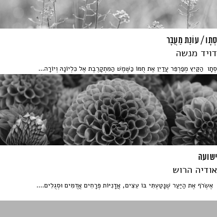
סְתָו / עוֹנַת מַעֲבָר
דויד מנשה
סְתָו הַקַּיִץ מְפַרְפֵּר עֲדַיִן אֶת חֻמּוֹ כַּשֶּׁמֶשׁ הַמִּתְקָרֶבֶת אֶל כִּלְיוֹנָהּ וְיוֹרָה...
ישועה
אודיה הרוש
אֶשְׂרֹף אֶת הַיַּעַר שֶׁנָּטַעְתִּי בּוֹ עֵצִים, אֲדָנִיּוֹת פְּרָחִים אֲדֻמִּים וּסְגֻלִים....