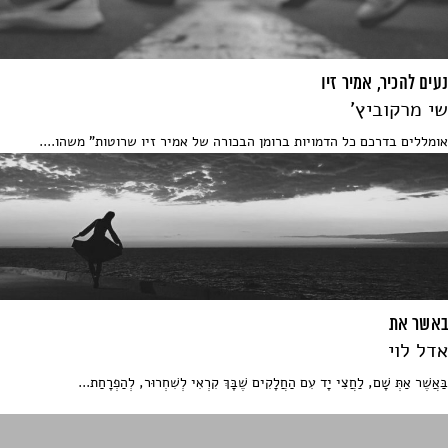
נעים להכיר, אמיר זיו
שי מרקוביץ'
אומללים בדרכם כל הדמויות ברומן הבכורה של אמיר זיו שרוטות" משהו....
באשר את
אדל לוי
בַּאֲשֶׁר אַתְּ שָׁם, לַחֲצִי יָד עִם הַחֲלָקִים שֶׁבָּךְ קִרְאִי לְשִׁחְרוּר, לְהַפְרָחַת...