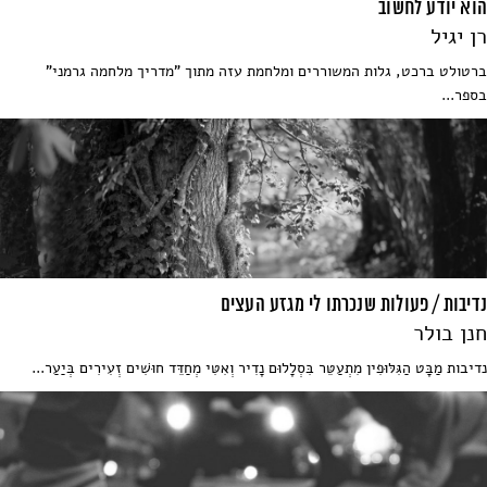
הוא יודע לחשוב
רן יגיל
ברטולט ברכט, גלות המשוררים ומלחמת עזה מתוך "מדריך מלחמה גרמני"
בספר...
נדיבות / פעולות שנכרתו לי מגזע העצים
חנן בולר
נדיבות מַבָּט הַגִּלּוּפִין מִתְעַטֵּר בִּסְלָלוּם נָדִיר וְאִטִּי מְחַדֵּד חוּשִׁים זְעִירִים בְּיַעַר...