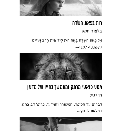
רות בפאת השׂדה
בלפור חקק
אֶל פְּאַת הַשָּׂדֶה בָּאָה רוּת לְיַד בַּיִת חָרֵב וְעִיִּים
בְּאַהֲבָתָהּ לִמְּדָה...
מסע פואטי מרתק ומתמשך בחייו של מדען
רן יגיל
דברים על הסופר, המשורר והמדען, פרופ' דב בהט,
במלֹאת לו 90...