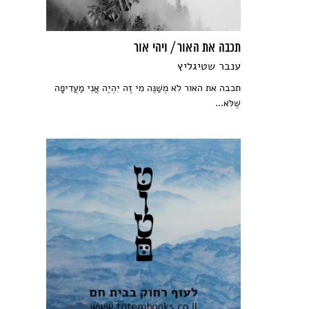
תכבה את האור / ויהי אור
ענבר שטיגליץ
תכבה את האור לֹא מְשַׁנֶּה מִי זֶה יִהְיֶה אֲנִי מַעֲדִיפָה
שֶׁלֹּא...