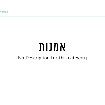
פרוזה
תו איכו
מאמרי
טנא ביכורי
אמנות
מומלצי
No Description for this category
טיפים