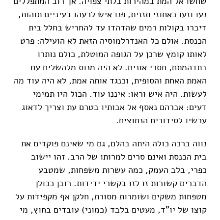
שחשו אל המת במהירות בלתי צפויה. אך רוב המתפללים
נעו וזעו כאחוזי תזזית, פנו איש לרעהו בעיניים תוהות,
דיברו בקולות רמים שהדהדו עד להחריש בחלל בית
הכנסת. אולם כל האנדרלמוסיה הזאת לא הועילה: פרט
לאותו קומץ שרכן על הגופה המוטלת, כולם נותרו
בתדהמתם, חסרי אונים. לא היה מנוס מלהשלים עם
האמת האחת והסופית, וכנגד אותה אמת, לא היה עוד מה
לעשות. היה איש וראו: איננו עוד. הכול היו תמימי
דעים: אברהם נאסף אל אבותיו בטרם עת וצריך לדאוג
עכשיו לסידורים הנחוצים.
נווה ברכה כולה היתה בהלם, גם מי שאינם פוקדים את
בית הכנסת ואינם סרים למרותו של הרב. זהו יישוב
כפרי, בלב העמק, כמה עשרות משפחות, שמטבע
הדברים קשורות זו לזו בקשרי ידידות. רובן ככולן
מטפחות משקים ושומרות מסורת, חלקן אף מקפידות על
קוצו של יו"ד, מעטים בלבד (כמוני) עובדים בחוץ, מי