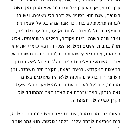
קרן בגלוי, אך לא קרן של תזמורת אלא הקרן הקדושה,
השופר, שגם הוא בסופו של דבר כלי נשיפה, ויש בו
לפחות תועלת לציבור. כך אברהם קיבל על עצמו את
התפקיד והחל ללמוד הלכות תקיעה, תרועה ושברים,
ומדי שנה בשנה, ביום פקודה, הפליא בנשיפותיו. אלא
מה? ברבות השנים ומשלא הצליח לדכא לגמרי את אש
כמיהתו, את הניצוץ שהסתתר בלבבו, ניתזו משפתיו אל
אוזני השומעים צלילים זרים. הג'ז חילחל לאיטו לתוך
המעשה המקודש. כפעם בפעם, הקצב היה משתנה, ומן
השופר היו בוקעים קולות שלא היו מעוגנים בשום
מסורת, שבכלל לא היו אמורים להישמע. מבלי שעשה
זאת בזדון, הפך אברהם את קצהו הצר והמחודד של
הקרן לפייה של חצוצרה.
באותו יום מר ונמהר, עת התייצב למשמרתו כמדי שנה,
רוח מפתיעה שרתה עליו, בלתי נשלטת: הוא גמר אומר