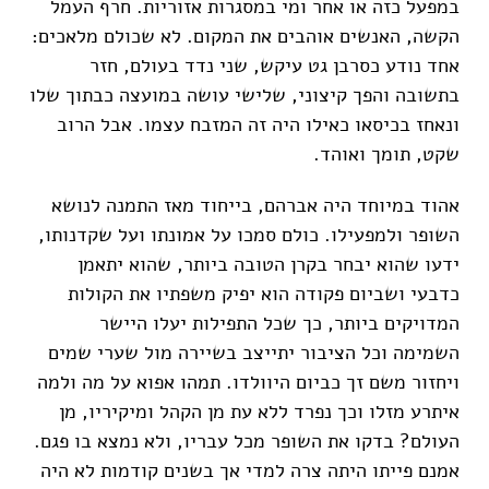
במפעל כזה או אחר ומי במסגרות אזוריות. חרף העמל
הקשה, האנשים אוהבים את המקום. לא שכולם מלאכים:
אחד נודע כסרבן גט עיקש, שני נדד בעולם, חזר
בתשובה והפך קיצוני, שלישי עושה במועצה כבתוך שלו
ונאחז בכיסאו כאילו היה זה המזבח עצמו. אבל הרוב
שקט, תומך ואוהד.
אהוד במיוחד היה אברהם, בייחוד מאז התמנה לנושא
השופר ולמפעילו. כולם סמכו על אמונתו ועל שקדנותו,
ידעו שהוא יבחר בקרן הטובה ביותר, שהוא יתאמן
כדבעי ושביום פקודה הוא יפיק משפתיו את הקולות
המדויקים ביותר, כך שכל התפילות יעלו היישר
השמימה וכל הציבור יתייצב בשיירה מול שערי שמים
ויחזור משם זך כביום היוולדו. תמהו אפוא על מה ולמה
איתרע מזלו וכך נפרד ללא עת מן הקהל ומיקיריו, מן
העולם? בדקו את השופר מכל עבריו, ולא נמצא בו פגם.
אמנם פייתו היתה צרה למדי אך בשנים קודמות לא היה