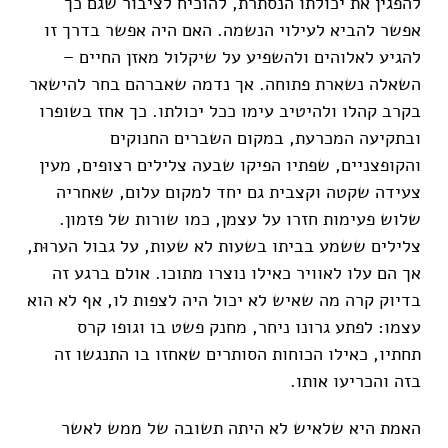
להפגין את יכולתו הנסתרת, להוכיח לציבור שגם כך
אפשר להביא לעילוי הנשמה. האם היה אפשר בדרך זו
להגיע לאלוהים ולהשפיע על שיקלול מאזן החיים –
השאלה נשארת פתוחה. אך נדמה שאברהם בחר להישאר
בקרב קהלו ולהיטיב עימו ככל יכולתו. כך אחז בשופרו
ובתקיעה המכרעת, במקום השברים החנוקים
והקופצניים, שפתיו הפיקו שבעה צלילים רצופים, מעין
צעידה שקטה וקצבית גם יחד למקום עלום, שאחריה
שלוש פעימות חזרו על עצמן, כמו שורות של פזמון.
צלילים ששמע בביתו בשעות לא שעות, על גבול הערוּת,
אך הם עלו לאוויר כאילו נוצרו מתוכו. אולם ברגע זה
בדיוק קרה מה שאיש לא יכול היה לצפות לו, אף לא הוא
עצמו: לפתע גרונו ניחר, מחנק פשט בו וגופו קרס
תחתיו, כאילו הכוחות הסותרים שאחזו בו התנגשו זה
בזה והכריעו אותו.
האמת היא שלאיש לא היתה תשובה של ממש לאשר