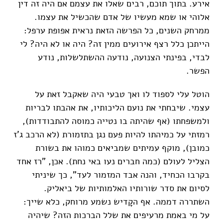
אירע. בתוך תוכם, רבים שאלו את עצמם אם היה זה דין
אלוהי או שמא מעשיו של אדם שהכשיל את עצמו.
ממרחק השנים, כל הפרשה הזאת נראית אפופת ערפל:
הייתכן כלל רצף אירועים ממין זה? היה או לא היה? לי
לבדי, בפינתי הצנועה, נודעה ההשתלשלות, נודע
הפשר.
הוטל עלי לספוד לו ואך טבעי היה שאקבל זאת על
עצמי. שיבחתי את נועם הליכותיו, את אהבתו לבריות
ולמשפחתו (אף שהיתה בו נטייה כמוסה להתבודדות),
רמזתי על כמיהתו להיות פעם נגן בתזמורת (לא הרכב ג'ז
כמובן), מוקף עמיתים שמביאים כמוהו את בשורת
הצליל לעולם (כמה חברים נעו באי נחת). אכן, "רז אחד
בקרבו הכחיד, והנה אבד המזמור לעד", כך שיניתי
לסיום את סדר שורותיו האלמותיות של ביאליק.
השתררה דממה. אף הקָדיש נשמע מרוחק, כלא שייך:
על מי באמת מרעיפים את שלל הברכות הזה? שיהיה