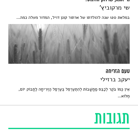
שי מרקוביץ'
במלאת 120 שנה להולדתו של ארתור קונן דויל, המדור מעלה כמה...
טעם הזריחה
יעקב ברזילי
אֵין כְּמוֹ בֹּקֶר לְכַבֵּס מַחֲשָׁבוֹת לְהִתְעַרְסֵל בְּעַרְסַל הַזְּרִיחָה לַחֲבוֹק יוֹם,
מְלוֹא...
תגובות