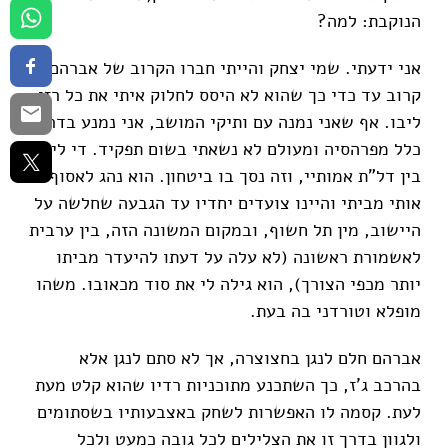
הנוקבת: למה?
אני ידעתי. שמי יצחק והייתי חברו הקרוב של אברהם,
קרוב עד כדי כך שהוא לא היסס לחלוק איתי את כל רזי
ליבו. אף שאני נמנה עם ותיקי המושב, אני נמנע בדרך
כלל מפרהסיה ומעולם לא נשאתי בשום תפקיד. די לי
בין דל"ת אמותיי, וזה נסך בו ביטחון. הוא נהג לאסוף
אותי מביתי והיינו צועדים יחדיו עד הגבעה שחלשה על
היישוב, מין תל חשוף, ובמקום המשונה הזה, בין ערבית
לאשמורת ראשונה (לא עלה על דעתו להיעדר מביתו
יותר מכפי הצורך), הוא גילה לי את סוד מכאובו. משהו
מופלא וטורדני בה בעת.
אברהם חלם לנגן בחצוצרה, אך לא סתם לנגן אלא
בהרכב ג'ז, כך השתכנע מתוכניות רדיו שהוא קלט מעת
לעת. קסמה לו האפשרות לשחק באצבעותיו בשסתומים
ולגוון בדרך זו את הצלילים לכל גובה כמעט ולכל