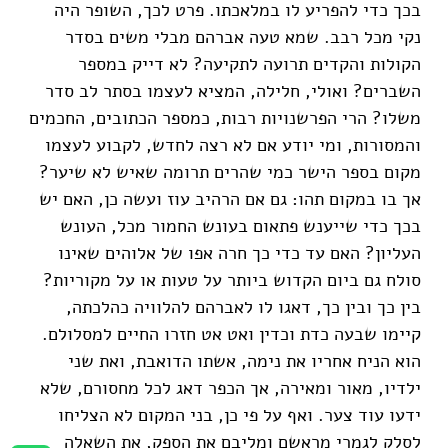
בכך כדי להפריע לו במלאכתו. פרט לכך, השופר היה
נקי מכל רבב. שמא טעה אברהם מבלי משים בסדר
הקולות והקדים תרועה לתקיעה? לא דייק במספר
השברים? ואולי, חלילה, המציא לעצמו בסתר לב סדר
משלו? הרי הפרשנויות רבות, כמספר הכתובים, החכמים
והמסורות, ומי יודע אם לא רצה לחדש, לקבוע לעצמו
מקום בספר הישר כמי שהרים תרומה שאיש לא שיער?
אך בו במקום תהו: גם אם הרהיב עוז ועשה כן, האם יש
בכך כדי שייענש פתאום בעונש החמור מכל, העונש
העליון? האם עד כדי כך חרה אפו של אלוהים שאינו
סולח גם ביום הקדוש ביותר על טעות או על מקוריות?
בין כך ובין כך, דאגו לו לאברהם להלוויה כהלכתה,
קיימו שבעה כדת וכדין ואט אט חזרו החיים למסלולם.
הוא הניח אחריו את נימה, אשתו הדואבת, ואת שני
ילדיו, מאור ומאירה, אך הכפר דאג לכל מחסורם, שלא
ידעו עוד צער. ואף על פי כן, בני המקום לא הצליחו
לסלק לגמרי מראשם ומליבם את הספק, את השאלה