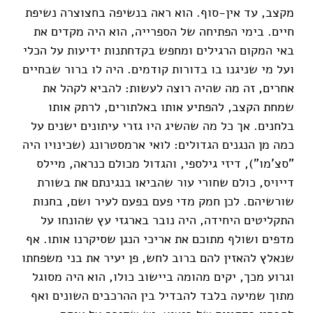
מקצב, עד אין-סוף. הוא ראה בנשיפה בחצוצרה נשיפת
חיים. בימי הפתיחה של הספרייה, הוא היה מקדים את
באי המקום הרגילים ומחפש בקדחתנות ידיעות על הכלי
ועל מי שניגנו בו בדורות קודמים. היה לו ברור שבחיים
אחרים, זה מה שהיה רוצה לעשות: להביא לקהל את
שמחת הקצב, להפתיע אותו באלתורים, לרתק אותו
בלחנים. אך כל מה שהשיג היו גזרי עיתונים ישנים על
כמה מן הנגנים הגדולים: לואי ארמסטרונג (שכינויו היה
"סצ'מו"), דיזי גילספי, והגדול מכולם כנראה, מיילס
דייויס, כולם שחורי עור שהביאו בנגינתם את בשורת
שורשיהם. לכן חמק מדי פעם בפעם לעיר ושם, בחנות
התקליטים היחידה, היה נובר בארגזי עץ שהונחו על
מדפים ושולף מתוכם את אריכי הנגן שסיקרנו אותו. אף
שנאלץ להאזין להם ברוב לחש, פן יעיר את בני משפחתו
וגרוע מכך, יקים מהומה ביישוב כולו, הוא היה מסוגל
מתוך שמיעה בלבד להבדיל בין ההרכבים השונים ואף