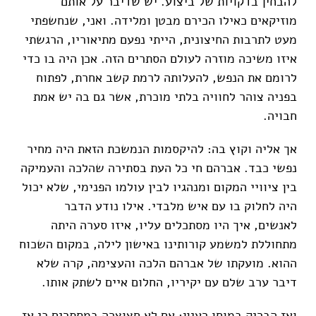
להבחין בדקויות של ביצוע. יש שדיבר על אותם
מוזיקאים כאילו הכירם מבטן ומלידה. ואני, שנחשפתי
מעט לתרבות החיצונית, הייתי נפעם מתיאוריו, הרגשתי
איזו משיכה מוזרה לעולם הסתרים הזה. אכן היה בו כדי
לרומם את הנפש, להעלותה לרמת קשב אחרת, לפתוח
בפניה צוהר לחוויה בלתי מוכרת, אשר גם בה יש אמת
חבויה.
אך אליה וקוץ בה: להיקסמות הנמשכת הזאת היה מחיר
נפשי כבד. אברהם חי כל העת בסתירה שהלכה והעמיקה
בין ציוויי המקום ומנהגיו לבין עולמו הפנימי, שלא יכול
היה לחלוק בו עם איש מלבדי. אילו נודע הדבר
לאנשים, איך היו מסתכלים עליו, איזו סערה היתה
מתחוללת למשמע קורותינו באישון לילה, במקום השכוח
ההוא. מועקתו של אברהם הלכה והעצימה, קרה שלא
דיבר ערב שלם עם יקיריו, החלום איים לשתק אותו.
ואז הבריק במוחו רעיון: אם לא חצוצרה במסתרים כי אז