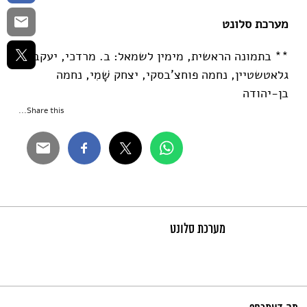
מערכת סלונט
** בתמונה הראשית, מימין לשמאל: ב. מרדכי, יעקב
גלאטשטיין, נחמה פוחצ'בסקי, יצחק שָׁמִי, נחמה
בן-יהודה
Share this...
מערכת סלונט