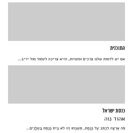
התוכנית
אם יש לדמות שלנו צרכים ומטרות, והיא צריכה לעמוד מול יריב...
כנסת ישראל
אהוד נוה
פֹּה אֶרְצֶה לִכְתֹּב עַל כְּנֶסֶת, תִּשְׁכְּחוּ זֶה לֹא בֵּית כְּנֶסֶת בַּטְלָנִים...