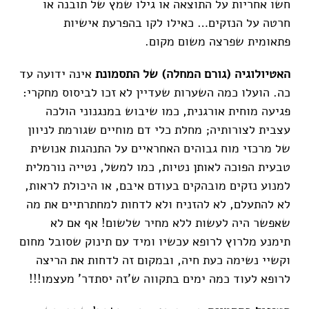
חשו אחריות על התוצאה או גילו שמץ של תובנה או
חרטה על הנזקים… כאילו לקו בהפרעת אישיות
פתאומית שפרצה משום מקום.
האטיולוגיה (גורם המחלה) של התסמונת
אינה ידועה עד
כה. הועלו כמה השערות שעדיין לא זכו לביסוס מחקרי:
פגיעה מוחית אורגנית, כמו שיבוש במנגנוני הולכה
עצבית לצורותיה; מחלת כלי דם מוחיים שגורמת לניוון
של מרכזי מוח גבוהים האחראיים על התנהגות אנושית
טבעית הפוכה לאותן נטיות, כמו למשל, נטייה נורמלית
למנוע נזקים מובהקים בעודם איבם, או היכולת לראות,
לא להתעלם, לא להזניח ולא לדחות למחתרתיים את מה
שאפשר היה לעשות ללא מחיר שלשום! אף אם לא
תימנע מלרוץ לרופא עכשיו ומיד עם תינוק שסובל מחום
וקשיי נשימה כעת חיה, ובמקום זה לדחות את הריצה
לרופא לעוד כמה ימים בתקווה ש'זה יסתדר' מעצמו!!!