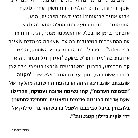
שטף דיבורו, הביט בתלמידים והמשיך אחרי שלקח
מלוא אוויר לריאותיו] ולפי דעתי הפרטית, היא,
התסמונת, הרסנית כמעט כמו מחלה ממאירה שלא
אובחנה בזמן או בכלל או התעלמו ממנה, הזניחו ודחו
את ההתערבות הטיפולית בה עד שצמחה לממדים שאינם
ברי טיפול" – פרופ' ירמיהו רוזנקרנץ השתתק, הביט
ארוכות בתלמידיו ופלט בשקט
'ואידך זיל וגמור'
. הוא
קם מהכיסא, התבונן בסטודנטים שנראו כנציבי מלח לבן
בנוסח אשת לוט, ותוך עזיבת החדר פלט שוב
'מקווה
שהבנתם שהבחינה היתה הרבה פחות חשובה מהלקח
של
"תסמונת הערמה", קחו נשימה ארוכה ועמוקה, הקדישו
שעה או יום לבוננות פנימית וחיצונית ותתחילו להתאמן
בלהבחין בזבל סביבכם ולטפל בו כשהוא בר-סילוק על
ידי שקית ניילון קטנטונת'".
Share this...