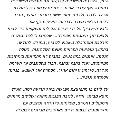
הזמן, השכנים מצטרפים לבקשה וגם אורחים מצטרפים
בתחינה ואף עוברי אורח. בינתיים ערמת הזבל הולכת
וגדלה לגובה ולרוחב ומתפשטת במרחבי החצר, סביב
לבית וגולשת מעבר לגדרות. האיש עוקף את
ה'בעיה-עניין' על ידי יצירת שבילים ומעקפים כדי לבוא
ולצאת תוך הימנעות מפעולה… שכמובן הולכת ונעשית
מורכבת ומסורבלת משבוע לשבוע, מחודש לחודש.
בהמשך מופיעות התראות מטעם השלטונות, הטלת
קנסות, איומים במשפטים, כתבות לא מחמיאות בעיתונות
המקומית, ועוד כהנה וכהנה. הכול מתלוננים על הערמה
הגדלה, סירחון וזיהום אוויר, הסתרת אור השמש, פגיעה
אסתטית ונופית…
עד ליום בו מתפוצצת הפרשה בקול תרועה רמה: האיש
מוצא מביתו, אזוק, לנוכח הפגנות מחאה ושלטים מרוחים
ורמקולים זועקים, מצלמות טלוויזיה וכתבים עם
מיקרופונים בכפות ידיים מאוגרפים מכוונים לפמליה