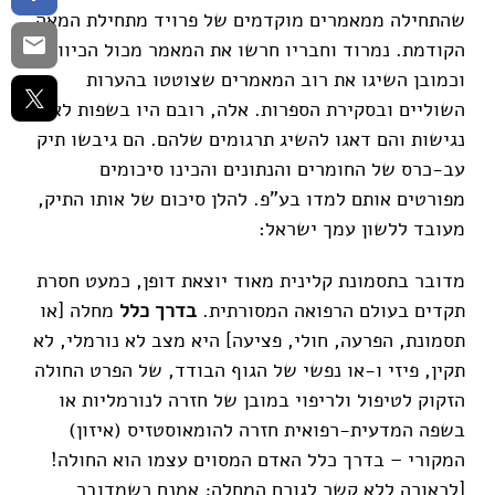
שהתחילה ממאמרים מוקדמים של פרויד מתחילת המאה
הקודמת. נמרוד וחבריו חרשו את המאמר מכול הכיוונים
וכמובן השיגו את רוב המאמרים שצוטטו בהערות
השוליים ובסקירת הספרות. אלה, רובם היו בשפות לא
נגישות והם דאגו להשיג תרגומים שלהם. הם גיבשו תיק
עב-כרס של החומרים והנתונים והכינו סיכומים
מפורטים אותם למדו בע"פ. להלן סיכום של אותו התיק,
מעובד ללשון עמך ישראל:
מדובר בתסמונת קלינית מאוד יוצאת דופן, כמעט חסרת
תקדים בעולם הרפואה המסורתית.
בדרך כלל
מחלה [או
תסמונת, הפרעה, חולי, פציעה] היא מצב לא נורמלי, לא
תקין, פיזי ו-או נפשי של הגוף הבודד, של הפרט החולה
הזקוק לטיפול ולריפוי במובן של חזרה לנורמליות או
בשפה המדעית-רפואית חזרה להומאוסטזיס (איזון)
המקורי – בדרך כלל האדם המסוים עצמו הוא החולה!
[לכאורה ללא קשר לגורם המחלה; אמנם כשמדובר