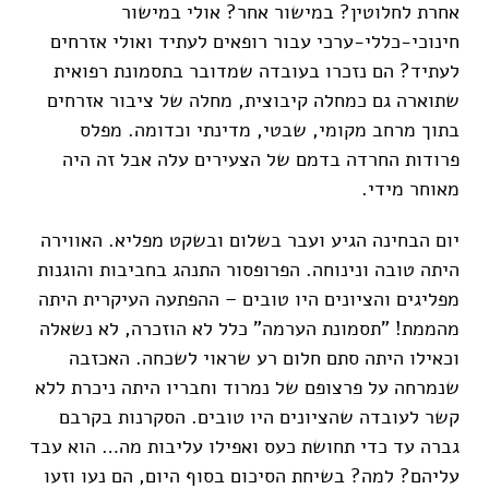
אחרת לחלוטין? במישור אחר? אולי במישור
חינוכי-כללי-ערכי עבור רופאים לעתיד ואולי אזרחים
לעתיד? הם נזכרו בעובדה שמדובר בתסמונת רפואית
שתוארה גם כמחלה קיבוצית, מחלה של ציבור אזרחים
בתוך מרחב מקומי, שבטי, מדינתי וכדומה. מפלס
פרודות החרדה בדמם של הצעירים עלה אבל זה היה
מאוחר מידי.
יום הבחינה הגיע ועבר בשלום ובשקט מפליא. האווירה
היתה טובה ונינוחה. הפרופסור התנהג בחביבות והוגנות
מפליגים והציונים היו טובים – ההפתעה העיקרית היתה
מהממת! "תסמונת הערמה" כלל לא הוזכרה, לא נשאלה
וכאילו היתה סתם חלום רע שראוי לשכחה. האכזבה
שנמרחה על פרצופם של נמרוד וחבריו היתה ניכרת ללא
קשר לעובדה שהציונים היו טובים. הסקרנות בקרבם
גברה עד כדי תחושת כעס ואפילו עליבות מה… הוא עבד
עליהם? למה? בשיחת הסיכום בסוף היום, הם נעו וזעו