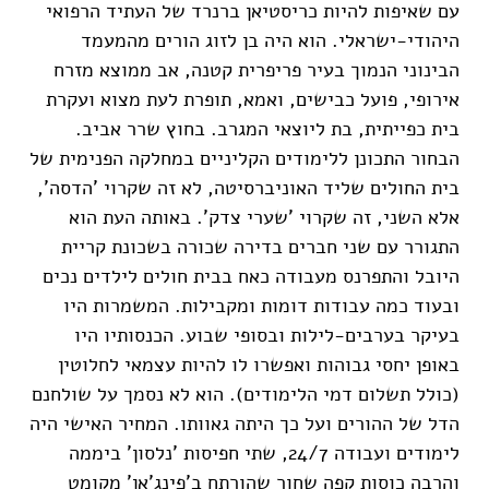
עם שאיפות להיות כריסטיאן ברנרד של העתיד הרפואי
היהודי-ישראלי. הוא היה בן לזוג הורים מהמעמד
הבינוני הנמוך בעיר פריפרית קטנה, אב ממוצא מזרח
אירופי, פועל כבישים, ואמא, תופרת לעת מצוא ועקרת
בית כפייתית, בת ליוצאי המגרב. בחוץ שרר אביב.
הבחור התכונן ללימודים הקליניים במחלקה הפנימית של
בית החולים שליד האוניברסיטה, לא זה שקרוי 'הדסה',
אלא השני, זה שקרוי 'שערי צדק'. באותה העת הוא
התגורר עם שני חברים בדירה שכורה בשכונת קריית
היובל והתפרנס מעבודה כאח בבית חולים לילדים נכים
ובעוד כמה עבודות דומות ומקבילות. המשמרות היו
בעיקר בערבים-לילות ובסופי שבוע. הכנסותיו היו
באופן יחסי גבוהות ואפשרו לו להיות עצמאי לחלוטין
(כולל תשלום דמי הלימודים). הוא לא נסמך על שולחנם
הדל של ההורים ועל כך היתה גאוותו. המחיר האישי היה
לימודים ועבודה 24/7, שתי חפיסות 'נלסון' ביממה
והרבה כוסות קפה שחור שהורתח ב'פינג'אן' מקומט