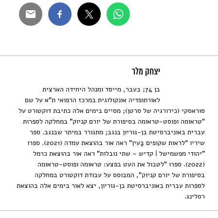
יצחק מלר
בן 74; בעבר, מייסד ומנהל היחידה הארצית
לאורתופדיה אונקולוגית במרכז הרפואי ת"א על שם
סוראסקי (כירורגיה של סרטן); מסיים בימים אלה כתיבת דוקטורט על
"טראומה ופוסט-טראומה בסיפורת של יורם קניוק" במחלקה לספרות
עברית באוניברסיטת בן-גוריון בנגב; מתגורר במיתר שבנגב. ספר
שיריו “לראות שקופים בָּעין” ראה אור בהוצאת עמדה (2021). ספרו
"יהודי מפשמישל | קדיש – שתי נובלות" ראה אור בהוצאת כרמל
(2022). ספרו "לטבול את העט בפצע: טראומה ופוסט-טראומה
בסיפורת של יורם קניוק", המבוסס על עבודת דוקטורט במחלקה
לספרות עברית באוניברסיטת בן-גוריון, יצא לאור בימים אלה בהוצאת
רסלינג.