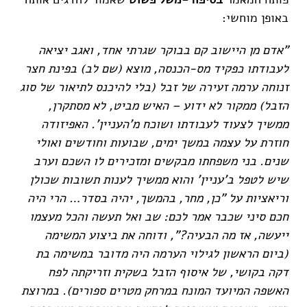
באופן מוחשי:
"אדם מן היישוב קם בבוקר שגרתי אחד, ואגב יציאה
לעבודתו כפקיד מס-הכנסה, מוצא (שם לב) בפינת חצר
זנוחה ערמה זעירה של זבל (בלי להיכנס לתיאור של סוג
הזבל) ממקור לא ידוע – האיש מביט, לא מסתקרן,
ממשיך לצעוד לעבודתו ושוכח מ'העניין'. האפיזודה
חוזרת על עצמה במשך ימים, שבועות וחודשים ואולי
שנים. בני משפחתו מבקשים ומזכירים לו השכם וערב
שיש לטפל ב'עניין' והוא ממשיך לענות תשובות שכולן
וריאציות על "כן, מחר, בהמשך, יהיה בסדר… הרי היה
חכם סיני שכבר אמר לכם: שב ואל תעשה והכל מעצמו
ייעשה, אז מה הבעיה?", ודוחה את ביצוע המשימה
(ביום הראשון לגילוי הערמה היה מדובר במשימה בת
דקה בקושי, של איסוף הזבל בשקית וזריקתה לפח
האשפה המיועד המונח במרחק מטרים ספורים). במרוצת