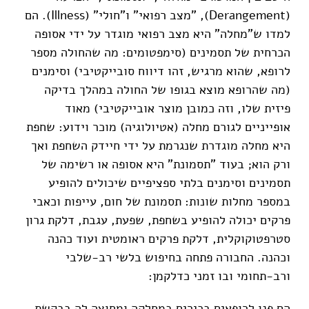
(Derangement), "מצב רפואי" ו"חולי" (Illness). הם
למדו ש"מחלה" היא מצב רפואי מוגדר על ידי אסופה
הכרחית של תסמינים (סימפטומים: מה שהחולה מספר
לרופא, שהוא מרגיש, זהו דיווח סובייקטיבי) וסימנים
(מה שהרופא מוצא בגופו של החולה במהלך בדיקה
פיזית שלו, וזה כמובן מוצר אובייקטיבי) מאוד
אופייניים לגורם מחלה (אטיולוגיה) מוכר וידוע: שחפת
היא מחלה מוגדרת שנגרמת על ידי חיידק השחפת ואך
ורק הוא; בעוד "תסמונת" היא אסופה או רשימה של
תסמינים וסימנים בלתי ספציפיים שיכולים להופיע
במספר מחלות שונות: תסמונת של חום, עייפות וכאבי
פרקים יכולה להופיע בשחפת, שפעת, עגבת, דלקת גרון
סטרפטוקוקלית, דלקת פרקים ראומטית ועוד כהנה
וכהנה. החבורה פתחה בחיפוש בלשי רב-שלבי
ורב-תחומי ובו זמני כדלקמן:
הם פנו לרופאים בכירים במחלקה ומחוצה לה בבקשת