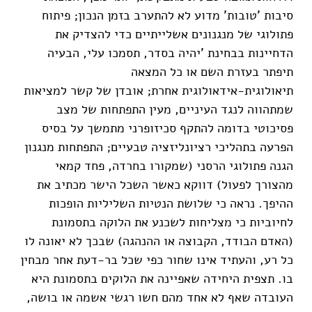
סיבות 'טובות' מדוע לא להתערב בזמן הנכון; פיתוח
פתולוגי של מנגנונים אשלייתיים כדי להצדיק את
הדחיינות בבחינת 'יהיה בסדר, תסמכו עלי, הבעיה
תיפתר בעזרת השם או כל המצאה
תיאולוגית-אידאולוגית אחרת; אובדן של קשר למציאות
שמתהווה לנגד העיניים, מעין התפתחות של מצב
פסיכוטי בדומה להתקף סכיזופרני מתמשך על בסיס
הפרעה בתהליכי רציונליזציה טבעיים; התפתחות מנגנון
הגנה פתולוגי הרסני (שמקורו בחרדה, פחד קמאי
מהצורך לפעול) דווקא כאשר השכל הישר מכתיב את
ההיפך. נראה כי שלושת הנטיות השליליות הופכות
לחיוביות כי מצליחות לשכנע את הלוקה בתסמונת
(האדם הבודד, הקבוצה או ההנהגה) שבכך לא יאונה לו
כל רע, והעתיד אינו שחור כפי שכל בר-דעת אחר מבחין
בו. תצפית היחידה שאפיינה את הלוקים בתסמונת היא
העובדה שאף לא אחד מהם חשו רגשי אשמה או בושה,