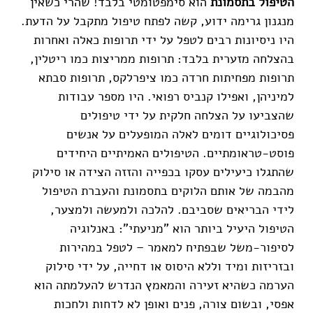
הטיפול בתסמונת
הוא סימפטומטי בלבד! שהרי כשאין
מנגנון גרימה ידוע, קשה לפתח טיפול מתקבל על הדעת.
היו ניסיונות רבים לטפל על ידי תרופות כאלה ואחרות
בהצלחה מזערית בלבד: תרופות ממריצות כמו ריטלין,
תרופות מפחיתות חרדה כמו ציפרלקס, תרופות סבתא
למיניהן, ואפילו קנביס רפואי. היו מספר עבודות
שהצביעו על הצלחה חלקית על ידי טיפולים
פסיכולוגיים דומים לאלה המופעלים על אנשים
פוסט-טראומתיים. הטיפולים האמיתיים היחידים
שהתגלו כיעילים עסקו בכפייה והזזה הצידה או סילוק
מהבמה של אותם הלוקים בתסמונת והעברת הטיפול
לידי הבריאים שסביבם. להלכה ולמעשה ולמצער,
הטיפול היעיל ביותר הוא "מניעתי": באנלוגיה
לסיפור-משל שבפתיח למאמר – לטפל במהירות
ובזריזות ומיד וללא היסוס או דחייה, על ידי סילוק
הערמה כשהיא זעירה והמאמץ הנדרש להעלמתה הוא
אפסי, ובשום צורה, פנים ואופן לא לדחות ולחכות