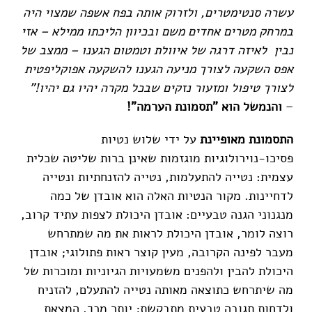
עשרה סנטימטרים, ולזרוק אותה בפח אשפה שמצוי היה
במרחק מטרים אחדים משם ובכיוון הליכתו ממילא – אזי
נבין לאיזה דרגה של איוולת וטמטום הגענו – ממצב של
אפס השקעה לצורך מניעה הגענו להשקעה אפוקליפטית
לצורך טיפול ומזעור נזקים שבכל מקרה יהיו גם יהיו!"
–
והנמשל הוא "תסמונת הערמה"!
התסמונת מאופיינת
על ידי שלוש נטיות
פסיכו-נוירולוגיות מוגזמות שאינן ברות שליטה שכלית
עצמית: נטייה להתעלמות, נטייה להזנחתיות ונטייה
לדחיינות. מקור הנטיות האלה הוא אובדן של כמה
מנגנוני הגנה טבעיים: אובדן היכולת לצפות עתיד קרוב,
רוצה לומר, אובדן היכולת לראות את מה שמתרחש
מעבר לפינה הקרובה, מעין קוצר ראות פתולוגי; אובדן
היכולת להבין ולהפנים משמעויות הגיוניות ומוכרות של
מה שיתרחש כתוצאה מאותה נטייה להתעלם, להזניח
ולדחות תגובה טבעית מתבקשת; יותר מכך, המצאת