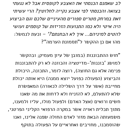
לב שאמנם הכנסתי את האצבע לקופסית אבל לא נגעתי
בצואה והכנסתי לפי אצבע נקייה לחלוטין? הרי עשיתי
זאת במרחק מטרים ספורים מהעיניים שלכם וגם הביצוע
היה איטי ולא כמו התנועות הזריזות של קוסמים ועושי
להטים למיניהם… איך לא הבחנתם?'
– וכעת לנמשל:
מהו אם כן ההקשר ל"תסמונת הערמה"?
"חוש ההתבוננות (במובן של עיון מעמיק; ובהקשר
למושג 'בוננות'-מדיטציה והכוונה לא רק להתבוננות
פנימה אלא גם החוצה), רוצה לומר, התכונה, היכולת
והביצוע (הפעולה כפועל יוצא ממנה) היא אותה יכולת
מחייבת (אשר על דרך השלילה לכאורה) המאפשרת
שלא להתעלם, לא להזניח ולא לדחות את מה שאנו
חשים ורואים (אצל האדם) ולפעול מולו, עליו ולמענו,
מתוך תכלית ראויה אשר במקרה הרפואי הקליני הפרטני,
משמעותה הבאת מזור לאדם החולה שפנה אלינו, ואנו
שהוסמכנו, מחויבים ואחראיים על הפעולה בתוקף