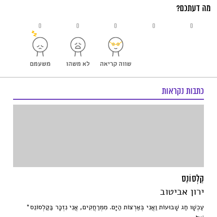
מה דעתכם?
0
0
0
0
0
כתבות נקראות
קַלְסוֹנֵס
ירון אביטוב
עַכְשָׁו חַג שָׁבוּעוֹת וַאֲנִי בְּאַרְצוֹת הַיָּם. מִמְּרַחֲקִים, אֲנִי נִזְכָּר בַּקַלְסוֹנֵס*