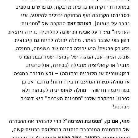
במחלה חיידקית או נגיפית מדבקת, גם פרטים נוספים
בסביבתו הקרובה ואף הרחוקה יכולים להיפגע, אזי
נדבר על מגפות].
לעומת זאת
המקרה של "תסמונת
הערמה" מעיד על אפשרות שונה לחלוטין, נדירה ויוצאת
דופן כפי שכבר נאמר: מחלה יכולה להיות גם קיבוצית
ולא רק פרטית! היא יכולה להיות של משפחה, חמולה,
שבט, המון, עם, הנהגה של קבוצה שמורכבת מפרט
מוביל או קואליציה מובילה (נבחרת, אוליגרכית,
דיקטטורית או מלוכנית וכדומה) – ולא מדובר במגפה
או מחלה גנטית המועברת בין דורות! מדובר אם כן
בפרדיגמה חדשה – מחלה שאופיינית לקבוצה ולא
לפרט! ובמקרה שלנו "תסמונת הערמה" היא דוגמה
מכוננת!
מהי, אם כן, 'תסמונת הערמה'?
כדי להבהיר את ההגדרה
של התסמונת המורכבת הנתונה במחלוקת כרונית קשה,
פותח המאמר
בסיפור-משל פשוט
שאמור להדגים אותה