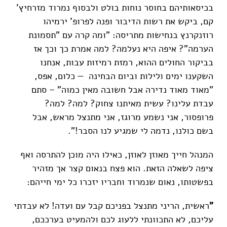
בכיסאותיהם בחוסר נוחות בולט ולבסוף נמרוד מזרחיץ'
קם, ביקש את רשות הדיבור ופנה לפרופ' ירמיהו
רוזנקרנץ בנחישות מתריסה: "ומה קרה עם "תסמונת
הערמה"? איפה היא נעלמה? למה אמרת כך וכך אז
בביקור החולים ההוא, רמזת רמיזות עבות, אנחנו
השקענו ימים ולילות וביום הבחינה — כלום, אפס,
"מאוד מאוד נדירה אבל חשובה מאין כמוה" – סתם
עבדת עלינו? עשית מאיתנו צחוק? למה? למה?
פרופסור, אני נשמע מרוגז, אני מתנצל מראש, אבל
בשם כולנו, נדמה לי שמגיע לנו הסבר!".
המנהל חייך מאוזן לאוזן, כאילו היה מוכן להתרסה ואף
ציפה לשאלה הזאת. הוא פצח בנאום קצר אך מזהיר
בפשטותו, נאום שנמרוד וחבריו יזכרו כל ימי חייהם:
"
ראשית, הריני מתנצל בפניכם קבל עם ועדה! לא עבדתי
עליכם, לא התכוונתי ללעוג לכם ולהמעיט בערככם,