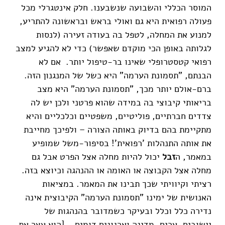
המוסר הכללי והשבועה שנשבענו. חלק אינטגרלי מכל
פעולה רפואית היא גם ואולי בראש ובראשונה להתריע,
למנוע את המחלה, לטפל בה בעודה זעירה (לנסות
לגלותה באופן הכי מוקדם שאפשר) כדי לא להגיע למצב
רפואי קטסטרופלי שאינו בר-טיפול יותר. אם לא
הבנתם, "תסמונת הערמה" היא כשל של המנגנון הזה.
ברם-אולם יותר מכך, "תסמונת הערמה" היא מצב
בריאותי קיבוצי בה במידה שהוא פרטני ולכן יש לה
צדדים חברתיים, פוליטיים, משפטיים וכלכליים והיא
מתקיימת בהם בדיוק באותה הצורה – ולפיכך מחייבת
את אותה התנהלות 'רפואית'! בסיפור-משל שמופיע
במאמר, ה
זבל
יכול להיות מחלה אצל הפרט אבל גם
מחלה אצל הקבוצה או האומה או ההנהגה וכיוצא בזה.
רציתי וקיוויתי שכך תבינו את המאמר. במציאות
האנושית של ימינו "תסמונת הערמה" הקיבוצית אינה
נדירה כלל וכלל ובעיקר כשמדובר בהנהגות של
יישובים, ערים, מדינה וארגונים דומים… [הוא עצר את