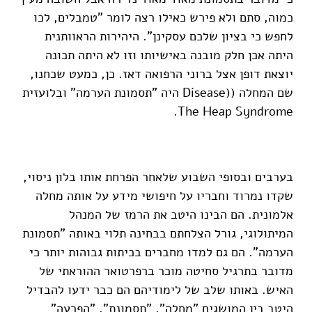
כמוה, סתם ולא פירש כאילו רצה לומר "טמבלים, לכו
לחפש כי בציון שלכם עסקינן". היהירות הראוותנית
היתה אכן חלק מובנה באישיותו וזו לא היתה תכונה
יוצאת דופן אצל ברוני הרפואה דאז. כן, כמעט שכחנו,
שם המחלה ((Disease היה "תסמונת הערמה" ובלועזית
The Heap Syndrome.
***
בערבים ובסופי השבוע שלאחר הפרחת אותו בלון ניסוי,
שקדו נמרוד וחבריו על חיפושי מידע על אותה מחלה
אלמונית. הם הבינו היטב את הרמז של המנהל
המיתולוגי, גורל הצלחתם בבחינה תלוי באותה "תסמונת
הערמה". הם גם למדו מחברים בכיתות גבוהות יותר כי
מדובר בתרגיל סחיטה מוכר ברפרטואר ההוראתי של
האיש. באותו שלב של לימודיהם הם כבר ידעו להבדיל
היטב בין המושגים "מחלה", "תסמונת", "הפרעה"