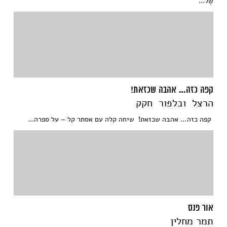
שֶׁל...
קפה כזה… אהבה שכזאת!
הרצל ובלפור חקק
קפה כזה… אהבה שכזאת! שיחה קלה עם אסתר קל – על ספרה...
אור פנס
תמר מחלין