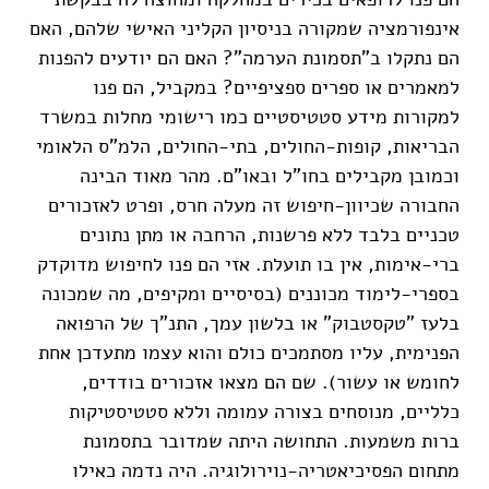
אינפורמציה שמקורה בניסיון הקליני האישי שלהם, האם
הם נתקלו ב"תסמונת הערמה"? האם הם יודעים להפנות
למאמרים או ספרים ספציפיים? במקביל, הם פנו
למקורות מידע סטטיסטיים כמו רישומי מחלות במשרד
הבריאות, קופות-החולים, בתי-החולים, הלמ"ס הלאומי
וכמובן מקבילים בחו"ל ובאו"ם. מהר מאוד הבינה
החבורה שכיוון-חיפוש זה מעלה חרס, ופרט לאזכורים
טכניים בלבד ללא פרשנות, הרחבה או מתן נתונים
ברי-אימות, אין בו תועלת. אזי הם פנו לחיפוש מדוקדק
בספרי-לימוד מכוננים (בסיסיים ומקיפים, מה שמכונה
בלעז "טקסטבוק" או בלשון עמך, התנ"ך של הרפואה
הפנימית, עליו מסתמכים כולם והוא עצמו מתעדכן אחת
לחומש או עשור). שם הם מצאו אזכורים בודדים,
כלליים, מנוסחים בצורה עמומה וללא סטטיסטיקות
ברות משמעות. התחושה היתה שמדובר בתסמונת
מתחום הפסיכיאטריה-נוירולוגיה. היה נדמה כאילו