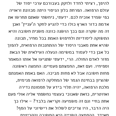
להיפך, רציתי לחדד ולזקק בעבורכם ערכי יסוד של
עולם הרפואה. הפרחת בלון הניסוי היתה מכוונת וראויה
כפי שמיד אוכיח לכם. ידעתי, ניחשתי שאתם תחרשו את
אדמת כדור הארץ כולו כדי להגיע לחקר ה'עניין' ואכן
זה מה שקרה וגם בכך הושגה כוונה משנית חשובה והיא
התשוקה ליסודיות ולחיפוש האמת בכל מחיר, תכונה
שהיא אחת מאבני היסוד של ההתחנכות הרפואית, להפוך
כל אבן כדי לעמוד במשימה הנעלה העילאית של הבאת
מזור לאדם החולה. הרי, ידעתי שתגיעו אל אותו המאמר
וספיחיו. ועם זאת, החמצתם פעמיים: החמצה ראשונה
פחות חשובה אבל לא פחות מביכה. האם באמת האמנתם
שהציון בבחינת הגמר של המחלקה לרפואה פנימית,
מלכת הרפואה, יהיה תלוי בידע על תסמונת נדירה
ואזוטרית, כזאת שאנוכי בעצמי נחשפתי אליה אולי פעם
אחת בחיי וגם זה משמיעה וקריאה בלבד? – אילו כך
היה הדבר, היו צריכים לשלול את רישיוני על הסף!
מאידך, ההחמצה השנייה היא החשובה והקריטית