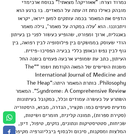
נמרוד וצרח: "אאוריקה! מצאתי!" בנוסח ארכימדי
מובהק כאילו נחת זה עתה על המאדים. בו ברגע הוא
הדפיס את המאמר בכמה עותקים למען ייראו, יקראו
ויתכוננו. הוא 'עלה במקרה על מאמר', גילה מאמר
באנגלית, ארוך ומפורט, שהופיע כעשור לפני כן בעיתון
הודי שעוסק בממשקים בין פילוסופיה לבין רפואה, בין
גוף לבין נפש ובאופן כללי בבעיה הפסיכו-פיזית.
העיתון, כתב עת שמופיע ארבעה פעמים בשנה החל
משנות השישים של המאה הקודמת ושמו ""The
International Journal of Medicine and
Philosophy. כותרת המאמר היתה:"The Heap
Syndrome: A Comprehensive Review". המאמר
השתרע על כעשרה עמודים וכלל, כמקובל בעיתונות
מדעית סעיפים כמו: תקציר, הגדרה, מבוא, היסטוריה
(סקירת ספרות), תמונה קלינית, חומרים ושיטות,
שכיחות, סטטיסטיקות ונתונים, נזקים, טיפול, דיון,
המלצות ומסקנות, סיכום ולבסוף ביבליוגרפיה מקיפה