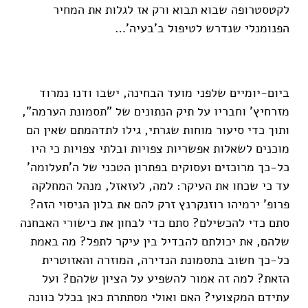
לקטסטרופה שבוא תבוא ורק אז לגלות את המחיר
הפנומנלי שנדרש לטיפול ב'בעיה'…
***
ביום-יומיים שלפני מועד הבחינה, ישבו ודנו נמרוד
מזרחיץ' וחבריו על תיק הנתונים של "תסמונת הערמה",
ותוך כדי סיעור מוחות שגרתי, גילו לתדהמתם שאין הם
מוכנים לשאלות אפשריות צפויות ובלתי צפויות כי היו
כל-כך מרוכזים ועסוקים בפתרון הטכני של ה'תעלומה'
עד כי שכחו את העיקר: למה, לעזאזל, מנהל המחלקה
פרופ' ירמיהו רוזנקרנץ זרק להם את בלון הניסוי הזה?
סתם כדי להכשילם? סתם כדי לבחון את כישורי האבחנה
שלהם, את יכולתם להבדיל בין עיקר לתפל? מה באמת
כל-כך חשוב בתסמונת הנדירה, המוזרה והאזוטרית
הזאת? למה זה אמור להשפיע על הציון שלהם? ועל
עתידם המקצועי? האם ואולי מסתתרת כאן בכלל כוונה