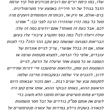
שלו, כמו כיתת יורים עם רובים מכודנים מול קיר ערמת
הזבל בגודל של הר חירייה באמצע עיר מטרופולינית.
ברם-אולם, אז ורק אז, הכותרות והמומחים זועקים מרה
מעל כל במה (היו שהזהירו הרבה לפני כן): " אמרנו
לכם. אבל כעת זה מאוחר! אתם יודעים כמה זה עלה
עולה ויעלה לנו? כמה כסף ותקציב ציבורי עלו בעשן
הבריאות הפגועה שפשתה כאן עקב ההר הזה? כדי לפנות
אותו, אם זה בכלל אפשרי, צריך לגייס אוגדות של
עובדים, אלפי כלי הנדסה, למצוא מקומות שרפה או
הטמנה או כל פטנט אחר שיעלה על הדעת, לגייס
השקעות הון עתק, הלוואות שימשכנו חיי דורות עתידיים
לרוב, להכניס עיר שלמה ובעקבותיה מדינה שלמה
לתקופת צנע של שנים רבות… ואם נזכור שבאותו היום
הראשון ההוא, באותו הבוקר ההוא, אותו אדם קטן היה
מקדיש פחות משישים שניות מזמנו הלא חשוב כדי
לשים את אותם סמ"ק בודדים של זבל חסר משמעות
לכאורה בשקית ניילון במידות של עשרה סנטימטרים על