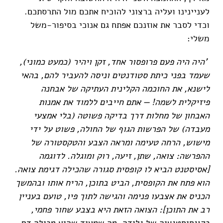
לעניינינו ועליה ברצוני להוכיח אתכם מול התרסתכם.
וכדי לסבר את אוזנכם אפתח גם אנוכי בסיפור-משל
משלי:
'היה היה פעם פרופסור אחד, זקן ויהיר (כמעט כמוני),
שעמד בפני כיתת סטודנטים וניסה להעביר להם, בהאי
לישנא, את החוכמה הקלינית העתיקה של אבחנה
פיזיקלית לשמה! — אתם חייבים ללמוד את אמנות
האבחון של מחלות דרך בדיקה פשוטה (בלי אמצעי
מעבדה) של הפרשות הגוף של החולה, פשוט על ידי
מישוש, הרחה טעימה ומראה הצבע והטקסטורה של
ההפרשה: צואה, שתן, זיעה, רוק ומוגלה. לדוגמה
[אסיסטנט הביא לו קופסית סגורה שהכילה דגימת צואה.
הוא פתח את הקופסית, הביט בתוכן, הריח אותו ובהמשך
הכניס את אצבעו פנימה והגישה לתוך פיו, טועם בעניין
רב את התוכן]: הצואה הזאת היא בצבע שחור פחמי,
בקונסיסטנציה של גלידה, מה שמעיד שהיא מכילה דם