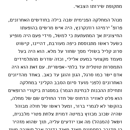
מתקופת שירותו הצבאי.
מנהל המחלקה הפנימית שבה בילה בחודשים האחרונים,
פרופ' ירמיהו רוזנקרנץ, היה איש מרשים בהופעתו
החיצונית אך המתעתעת כי למשל, מידי פעם היה מופיע
כשעל ראשו מתנוססת כיפה מעורבת, דהיינו, קישוט
סרוג קליל בשולי מסך שחור על מלא. הוא היה בעל
מעמד מקצועי כמעט אלילי, וכזה שדרש מהתלמידים
התמסרות טוטלית עד בלתי-אפשרית. עם זאת הוא היה
אדם ישר כמו סרגל, הגון והוגן עד כאב. באחד מהדיונים
האחרונים (לפני מועד סיום הסבב הקליני במחלקה
ותחילת ההכנות לבחינת הגמר) במסגרת ביקורי הרופאים
הוא פלט לאוויר הדחוס של חדר החולים שם של מחלה,
בהקשר לא לגמרי ברור, ומעל ראשו של חולה מבוהל
שהיה שכוב מכווץ במיטה דמוית צלחת פטרי מלבנית,
ושאל (המנהל) מה אנו יודעים עליה, תוך שהוא מזהיר
כי מדובר בתסמונת מאוד מאוד נדירה אבל חשובה מעין