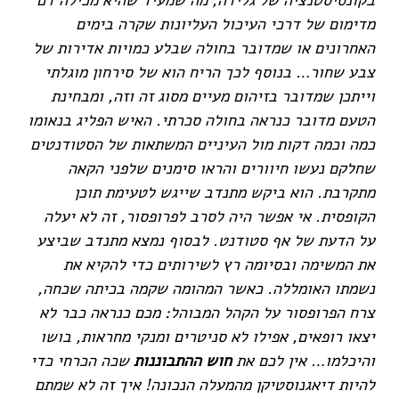
מדימום של דרכי העיכול העליונות שקרה בימים
האחרונים או שמדובר בחולה שבלע כמויות אדירות של
צבע שחור… בנוסף לכך הריח הוא של סירחון מוגלתי
וייתכן שמדובר בזיהום מעיים מסוג זה וזה, ומבחינת
הטעם מדובר כנראה בחולה סכרתי. האיש הפליג בנאומו
כמה וכמה דקות מול העיניים המשתאות של הסטודנטים
שחלקם נעשו חיוורים והראו סימנים שלפני הקאה
מתקרבת. הוא ביקש מתנדב שייגש לטעימת תוכן
הקופסית. אי אפשר היה לסרב לפרופסור, זה לא יעלה
על הדעת של אף סטודנט. לבסוף נמצא מתנדב שביצע
את המשימה ובסיומה רץ לשירותים כדי להקיא את
נשמתו האומללה. כאשר המהומה שקמה בכיתה שכחה,
צרח הפרופסור על הקהל המבוהל: מכם כנראה כבר לא
יצאו רופאים, אפילו לא סניטרים ומנקי מחראות, בושו
והיכלמו… אין לכם את
חוש ההתבוננות
שכה הכרחי כדי
להיות דיאגנוסטיקן מהמעלה הנכונה! איך זה לא שמתם