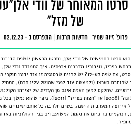
סרטו המאוחר של וודי אלן"עני
של מזל"
פרופ' זיוה שמיר
|
חדשות תרבות
|
התפרסם ב - 02.12.23
 הוא סרטו החמישים של וודי אלן, וסרטו הראשון ששפת הדיבור 
רחש בפריז, וגיבוריו מדברים צרפתית. איך התמודד וודי אלן, 
רט, עם שפה לא-לו? יש להניח שבסוגיה זו עוד ידונו חוקרי הק
 שהוחרם בארצו (ולמעשה עוד לפני שהוטל עליו חרם), התחיל ו
פיים, שחלקם למען האמת אינם מן העִדית של יצירתו הקולנועית
כריסטינה, ברצלונה" [2008] או "חצות בפריז" [2011]). ניכּר 
של אירופה המערבית הישנה, בטרם חלו בה כל אותם שינויים שהט
, הנוקמים בה כיום את נקמת המשועבדים בני-הקולוניות באדו
מחפיר.