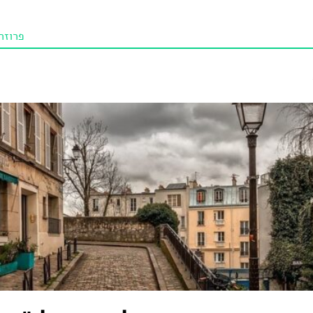
פרוזה
תו איכו
מאמרי
טנא ביכורי
מומלצי
טיפים