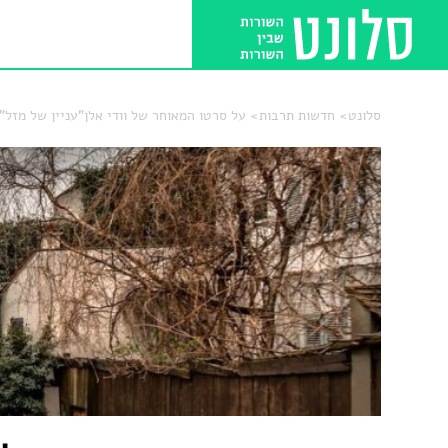
סלונט
חדשות תרבות
על סרטו המאוחר של וודי אלן"עניין של מזל"