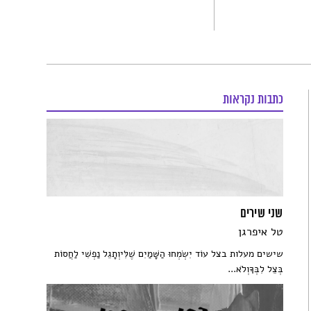
כתבות נקראות
שני שירים
טל איפרגן
שישים מעלות בצל עוֹד יִשְׂמְחוּ הַשָּׁמַיִם שֶׁלִּיוְתָגֵל נַפְשִׁי לַחֲסוֹת
בְּצֵל לִבְּךָוְלֹא...