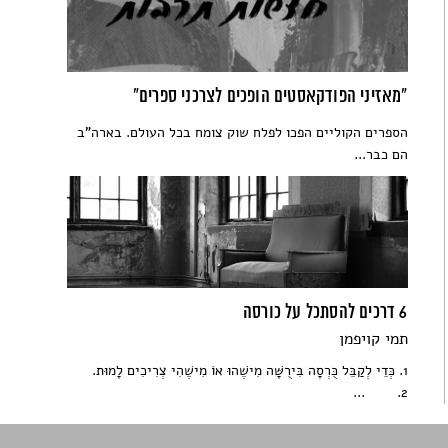
"מאזיני הפודקאסטים הופכים לצרכני ספרים"
הספרים הקוליים הפכו לפלח שוק צומח בכל העולם. בארה"ב
הם כבר...
6 דרכים להסתכל על כורסה
תמי קויפמן
1. כְּדֵי לְקַבֵּל כֻּרְסָה בִּירֻשָּׁה מִישֶׁהוּ אוֹ מִישֶׁהִי צְרִיכִים לָמוּת.
2. ...