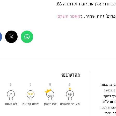
רופ' זיוה שמיר. ל
מאמר השלם
מה דעתכם?
ביב. מנתה
0
0
0
0
יב במשך
 מכון כץ לחקר
דות ע"ש
עברה ללמד
ל שירי