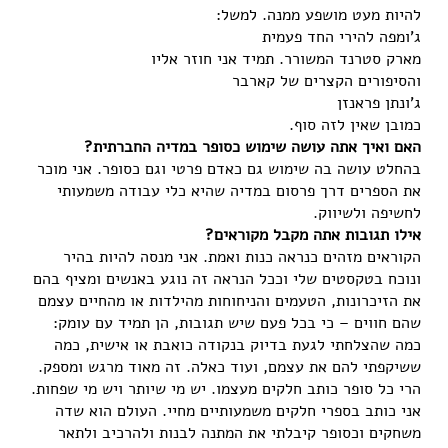
להיות מעט מושפע ממנה. למשל:
ג'ומפה להירי החד פעמית
מארק סטרנד המשורר. תמיד אני חוזר אליו
והסיפורים הקצרים של קארבר
ג'ונתן פראנזן
כמובן שאין לזה סוף.
האם ואיך אתה עושה שימוש כסופר במדיה החברתית?
בהחלט עושה בה שימוש גם כאדם פרטי וגם כסופר. אני מוכר
את הספרים דרך פרסום במדיה שהיא כלי עבודה משמעותי
לחשיפה ולשיווק.
אילו תגובות אתה מקבל מקוראים?
הקוראים מזהים כנראה כנות ואמת. אני מנסה להיות בהיר
ונוכח בטקסטים שלי וככל הנראה זה נוגע באנשים ומציף בהם
את הזיכרונות, הטעמים והניחוחות מהילדות או מהחיים עצמם
שהם חווים – כי בכל פעם שיש תגובות, הן תמיד עם עומק:
כמה שהצלחתי לגעת בדיוק בנקודה כואבת או אישית, כמה
ששיקפתי להם את עצמם, ועוד כאלה. זה מאוד מרגש ומספק.
הרי כל סופר כותב חלקים מעצמו. יש מי שיותר ויש מי שפחות.
אני כותב בספרי חלקים משמעותיים מחיי. העולם הוא שדה
משחקים וכסופר קיבלתי את המתנה לבנות ולהרכיב ולתאר