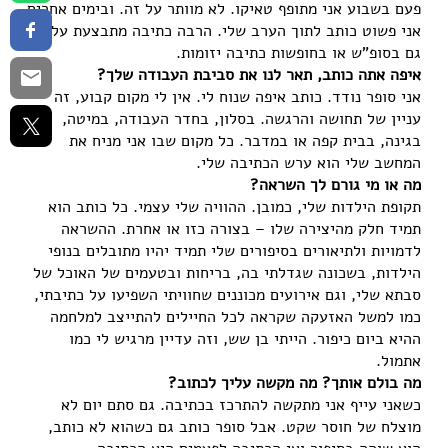
פעם בשבוע אני מתופף טאיקו. לא מוותר על זה. ובימים אחרים
אני פשוט כותב לתוך הערב שלי. הרבה כתיבה מתבצעת על ידי
גם בסופ"ש או בחופשות כתיבה יזומות.
איפה אתה כותב, תאר לנו את סביבת העבודה שלך?
אני סופר נודד. כותב איפה שנוח לי. אין לי מקום קבוע, זה
עניין של תחושה והרגשה. בסלון, בחדר העבודה, במיטה,
בגינה, בבית קפה או במדבר. כל מקום שבו אני מניח את
המחשב שלי הוא ערש הכתיבה שלי.
מה או מי גורם לך השראה?
תקופת הילדות שלי, כמובן. ההוויה שלי עצמי. כל כותב הוא
תמיד חלק מהיצירה שלו – בצורה כזו או אחרת. ההשראה
לדמויות ולתיאורים בסיפורים שלי תמיד יהיו מתובלים בנופי
הילדות, בשכונה שגדלתי בה, בריחות ובטעמים של האוכל של
סבתא שלי, וגם אירועים מכוננים שחוויתי השפיעו על כתיבתי,
כמו למשל האזעקה שקראה לכל החיילים להתייצב למלחמה
ההיא ביום כיפור. הייתי בן שש, וזה עדיין מרגיש לי כמו
אתמול.
מה בולם אותך? מה מקשה עליך לכתוב?
כשאני עייף אני מתקשה להתרכז בכתיבה. גם סתם יום לא
מוצלח של חוסר שקט. אבל סופר כותב גם כשהוא לא כותב,