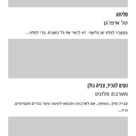
סליחה
טל איפרגן
בְּמַטָּרָה לְחַלֵּץ שֵׁן כְּלוּאָה יֵשׁ לְיַשֵּׁר אֶת כֹּל הַשִּׁנַּיִם. כְּדֵי לְחַלֵּץ...
נעים להכיר, צביה גולן
מערכת סלונט
צביה גולן, נשואה, אם לארבעה וסבתא לששה עשר נכדים מקסימים.
גרה...