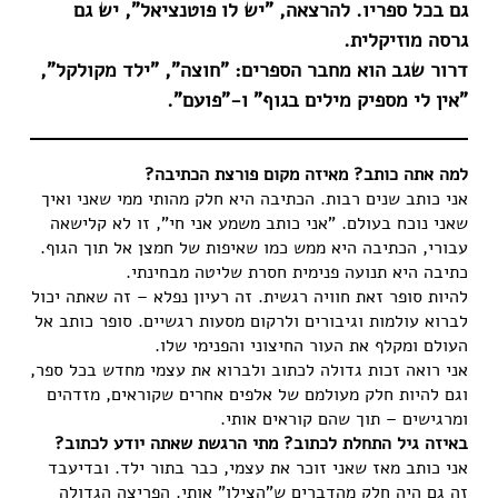
גם בכל ספריו. להרצאה, "יש לו פוטנציאל", יש גם
גרסה מוזיקלית.
דרור שגב הוא מחבר הספרים: "חוצה", "ילד מקולקל",
"אין לי מספיק מילים בגוף" ו-"פועם".
למה אתה כותב? מאיזה מקום פורצת הכתיבה?
אני כותב שנים רבות. הכתיבה היא חלק מהותי ממי שאני ואיך
שאני נוכח בעולם. "אני כותב משמע אני חי", זו לא קלישאה
עבורי, הכתיבה היא ממש כמו שאיפות של חמצן אל תוך הגוף.
כתיבה היא תנועה פנימית חסרת שליטה מבחינתי.
להיות סופר זאת חוויה רגשית. זה רעיון נפלא – זה שאתה יכול
לברוא עולמות וגיבורים ולרקום מסעות רגשיים. סופר כותב אל
העולם ומקלף את העור החיצוני והפנימי שלו.
אני רואה זכות גדולה לכתוב ולברוא את עצמי מחדש בכל ספר,
וגם להיות חלק מעולמם של אלפים אחרים שקוראים, מזדהים
ומרגישים – תוך שהם קוראים אותי.
באיזה גיל התחלת לכתוב? מתי הרגשת שאתה יודע לכתוב?
אני כותב מאז שאני זוכר את עצמי, כבר בתור ילד. ובדיעבד
זה גם היה חלק מהדברים ש"הצילו" אותי. הפריצה הגדולה