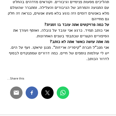
תהליכים מסעות פנימיים וגיבורים. וקוראים מזדהים בהחלט
עם התנועה והמרחב של הגיבורים והעלילה. ומתברר שהעולם
מלא באנשים דומים וזה נוגע בלא מעט אנשים, כנראה זה חלק
גם מחייהם
על כמה פרויקטים אתה עובד בו זמנית?
אני כותב תמיד. כרגע אני עובד על נובלה. ואוסף ועורך את
הסיפורים הקצרים שכתבתי בשנים האחרונות.
מה אתה עושה כאשר אתה לא כותב?
אני מנכ"ל חברת "קיסריה אריזות". מנגן טיאקו. ועף על הים.
יש לי עולמות נוספים של חיים. כמה דרורים שמתנקזים לבסוף
לדרור הכותב.
Share this...