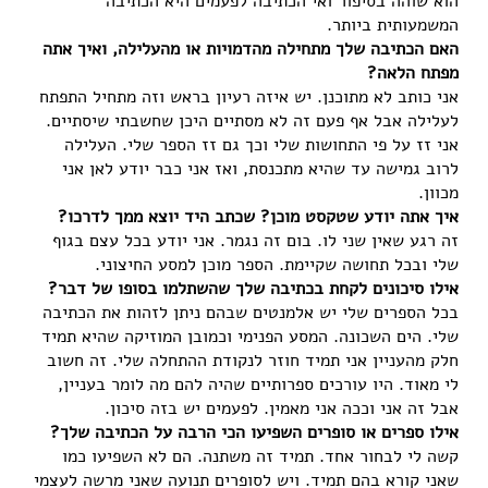
הוא שוהה בסיפור ואי הכתיבה לפעמים היא הכתיבה
המשמעותית ביותר.
האם הכתיבה שלך מתחילה מהדמויות או מהעלילה, ואיך אתה
מפתח הלאה?
אני כותב לא מתוכנן. יש איזה רעיון בראש וזה מתחיל התפתח
לעלילה אבל אף פעם זה לא מסתיים היכן שחשבתי שיסתיים.
אני זז על פי התחושות שלי וכך גם זז הספר שלי. העלילה
לרוב גמישה עד שהיא מתכנסת, ואז אני כבר יודע לאן אני
מכוון.
איך אתה יודע שטקסט מוכן? שכתב היד יוצא ממך לדרכו?
זה רגע שאין שני לו. בום זה נגמר. אני יודע בכל עצם בגוף
שלי ובכל תחושה שקיימת. הספר מוכן למסע החיצוני.
אילו סיכונים לקחת בכתיבה שלך שהשתלמו בסופו של דבר?
בכל הספרים שלי יש אלמנטים שבהם ניתן לזהות את הכתיבה
שלי. הים השכונה. המסע הפנימי וכמובן המוזיקה שהיא תמיד
חלק מהעניין אני תמיד חוזר לנקודת ההתחלה שלי. זה חשוב
לי מאוד. היו עורכים ספרותיים שהיה להם מה לומר בעניין,
אבל זה אני וככה אני מאמין. לפעמים יש בזה סיכון.
אילו ספרים או סופרים השפיעו הכי הרבה על הכתיבה שלך?
קשה לי לבחור אחד. תמיד זה משתנה. הם לא השפיעו כמו
שאני קורא בהם תמיד. ויש לסופרים תנועה שאני מרשה לעצמי