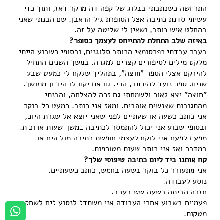
התרחשה כשכתבתי בבלוג של קפה דה מרקר דאז, ותוך כדי
עשיתי סדנת כתיבה אצל הסופרת גיל הראבן. שם הבנתי שאני
בהחלט איש כותב, ושאין לי שליטה על זה.
באיזה שלב התחלת להתייחס לעצמך כסופר?
בעבר עבדתי כפרסומאי הכותב סלוגנים, ובסופי השבוע הייתי
מלקט מילים לסיפורים קצרים למגרה. במשך השנים התחיל
להירקם אצלי הספר "חוצה", בתהליך שלקח לי כמעט שבע
שנים. ספר נועד להיכתב, הרי. גם אם יקח לו היריון ממושך.
"חוצה" יצא לאור ולשמחתי גם זכה להצלחה, והבנתי
מהתגובות שאנשים אוהבים. ומאז אני כותב. כמעט כל בוקר
אני כותב כשעה או שעתיים לפני שאני יוצא אל שגרת היום,
ובסופי שבוע אני יכול להתמסר לכתיבה במשך שעות ארוכות.
מפעם לפעם אני לוקח לעצמי חופשת כתיבה מול הים או
במדבר ואז אני כותב שעות מטורפות.
קח אותנו ביד ליום כתיבה טיפוסי שלך?
אני מתעורר כל בוקר בשעה בחמש, כותב כשעתיים.
נוסע לעבודה.
חזרה הביתה בשעה שש בערב.
פעמיים בשבוע אחרי העבודה אני משתדל לנסוע לים לשחק
מטקות.