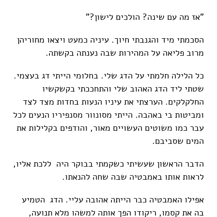
"אז מה עם שינה? הולכים לישון?"
הסכמתי מיד והגנבתי חיוך. עיניה כמעט ויצאו מחוריהן
מרוב פליאה על המהירות שבה נענתה בקשתה.
כל הלילה חלמתי על הדג שלי. בחלומי הייתי דג בעצמי.
שטתי ליד הדג האהוב שלי והתחככתי בקשקשיו
החלקלקים. הערצתי את עיניו הנעות בחדות מצד לצד
ומביטות בי באהבה. הייתי מסונוור מסנפיריו הנעים לכל
עבר כמו משוטים העשויים מאור, והודפים בקלילות את
המים שסביבם.
הדבר הראשון שעשיתי כשקמתי בבוקר היה ללכת אליו,
לראות אותו באמבטיה שבה שחה להנאתו.
אפילו האמבטיה כבר הייתה אהובה עליי. הדג הטמיע
בה את קסמו, ריקודו הפך אותה למשהו מלא תנועה,