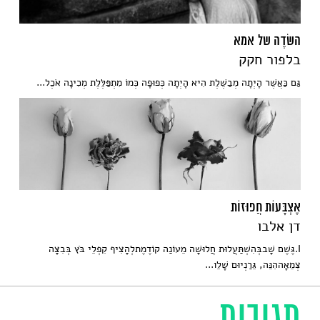
השׂדֶה של אמא
בלפור חקק
גַּם כַּאֲשֶׁר הָיְתָה מְבַשֶׁלֶת הִיא הָיְתָה כְּפוּפָה כְּמוֹ מִתְפַּלֶּלֶת מְכִינָה אֹכֶל...
אֶצְבָּעוֹת חֲפוּזוֹת
דן אלבו
I.גֶּשֶׁם שָׁבבְּהִשְׁתַּעֲלוּת חֲלוּשָׁה מֵעוֹנַה קוֹדֶמֶתלְהָצִיף קִפְלֵי בֹּץ בְּבִצָּה
צְמֵאָההִנֵּה, גֵּרַנְיוּם שָׁלֵו...
תגובות