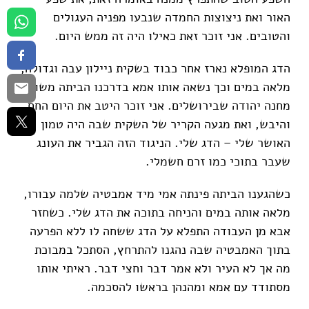
האור ואת ניצוצות החמדה שנבעו מפניה העגולים
והטובים. אני זוכר זאת כאילו היה זה ממש היום.
הדג המופלא נארז אחר כבוד בשקית ניילון עבה וגדולה,
מלאה במים וכך נשאה אותו אמא בדרכנו הביתה משוק
מחנה יהודה שבירושלים. אני זוכר היטב את היום החם
והיבש, ואת מגעה הקריר של השקית שבה היה טמון
האושר שלי – הדג שלי. הניגוד הזה הגביר את העונג
שעבר בתוכי כמו זרם חשמלי.
כשהגענו הביתה פינתה אמי מיד אמבטיה שלמה עבורו,
מלאה אותה במים והניחה בתוכה את הדג שלי. כשחזר
אבא מן העבודה התפלא על הדג ששחה לו ללא הפרעה
בתוך האמבטיה שבה נהגנו להתרחץ, הסתכל במבוכת
מה אך לא העיר ולא אמר דבר וחצי דבר. ראיתי אותו
מסתודד עם אמא ומהנהן בראשו להסכמה.