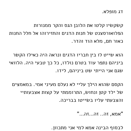
דג מופלא.
קשקשיו קלטו את הלובן הגס והקר ממנורות
הפלואורסצנט של חנות הדגים והחזירוהו אל חלל החנות
כאור חם, מלא הוד והדר.
הוא שייט לו בין חבריו הדגים ונראה היה כאילו הקשר
ביניהם נתפר עוד בטרם נולדו, כל כך טבעי היה. הלוואי
שגם אני הייתי שט ביניהם, לידו.
הקסם שהוא הילך עליי לא נעלם מעיני אמי. במאמצים
של ילד קטן ונחוש, התרוממתי על קצות אצבעותיי
והצבעתי עליו בשייטו בבריכה.
"אמא, זה.. זה…זה…"
לבסוף הבינה אמא למי אני מתכוון.