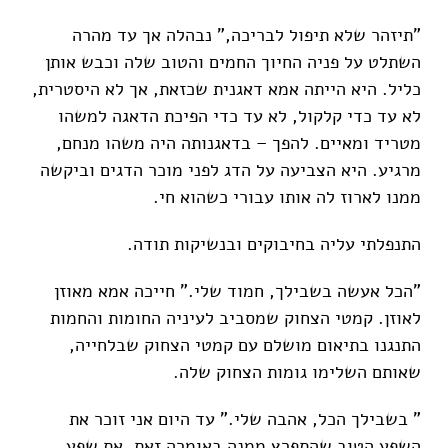
"תיזהר שלא תיפול לבריכה," נבהלה אך עד מהרה
השתלט על פניה החיוך החמים והטוב שלה וכבש אותן
כליל. היא הייתה אמא דאגנית שכזאת, אך לא היסטרית,
לא עד כדי קלקול, לא עד כדי הפיכת הדאגה למשהו
מטריד ומאיים. להפך – בדאגנותה היה משהו מנחם,
מרגיע. היא הצביעה על הדג לפני מוכר הדגים וביקשה
ממנו לארוז לה אותו עבורי כשהוא חי.
התנפלתי עליה בחיבוקים ובנשיקות תודה.
"הכל אעשה בשבילך, חמוד שלי." חייכה אמא מאוזן
לאוזן. קמטי הצחוק שמסביב לעיניה החומות והחמות
התנגנו בתיאום מושלם עם קמטי הצחוק שבלחייה,
שאותם השלימו גומות הצחוק שלה.
" בשבילך הכל, אהבה שלי." עד היום אני זוכר את
השפע הטוב שהתפרץ ממנה באומרה זאת, את שפע