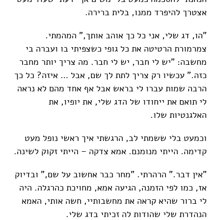
אצטרך להיפרד ממנו, בלית ברירה.
"הו, דג שלי, אני כל כך אוהב אותך," המהמתי.
צמרמורת הרטיטה את כל גופי כשצפיתי בו ועברה בי
מחשבה: "יש לי חבר, יש לי חבר. מה צריך יותר מחבר
כזה." עכשיו רק צריך לתת לך שם, אבל … איזה? כל כך
הרבה שמות עברו לי בראש אבל אף אחד מהם לא נראה
לי תואם את ייחודו של הדג שלי, את יופיו, את
האלגנטיות שלו.
וכמעט בלי ששמתי לב, הרגשתי איך ראשי נופל מעט
קדימה. הייתי מנומנם. אמא צדקה – הייתי זקוק לשינה.
"אין דבר." הרהרתי. "מחר כבר אחשוב על שם," ובדיוק
אז, כמו לפי הזמנה, הגיעה אמא, מחויכת כהרגלה. היה
לי ברור שהיא קראה את מחשבותיי, חשה אותי, האמא
הנהדרת שלי שהודות לה זכיתי בדג שלי.