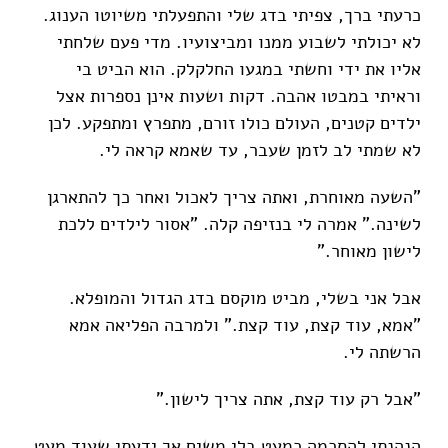
כרעתי ברך, צפיתי בדג שלי והתפעלתי משיוטו הענוג.
לא יכולתי לשבוע ממנו ומביצועיו. מדי פעם שלחתי
אליו את ידי וחשתי במגעו החלקלק. הוא הביט בי
וראיתי במבטו אהבה. דקות ושעות אינן נספרות אצל
ילדים קטנים, העולם כולו זורם, מתפרץ ומתפקע. לכן
לא שמתי לב לזמן שעבר, עד שאמא קראה לי.
"השעה מאוחרת, ואתה צריך לאכול ואחר כך להתארגן
לשינה." אמרה לי בנזיפה קלה. "אסור לילדים ללכת
לישון מאוחר."
אבל אני בשלי, מביט מוקסם בדג הגדול והמופלא.
"אמא, עוד קצת, עוד קצת." ולמרבה הפליאה אמא
הרשתה לי.
"אבל רק עוד קצת, אתה צריך לישון."
הנהנתי להסכמה כמעט בלי משים אך ידעתי שעוד מעט