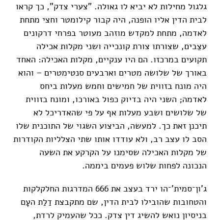
גלגול מחילות לא יביא לו גאולה. "צערי צדק", כך קראו
לבית הדין אליו הופנה, היה קבור קילומטר וחצי מתחת
לאדמה, מתחת למקדש מוזהב מעוטר בפרחי דרקונים
עצֵבים, שצורתו צורת קונכייה ושני מקלות אכילה
תקועים במרכזו. הם היו ענקיים, מקלות האכילה: האחד
באורך של שלושה מטרים וארבעים סנטימטרים – והוא
היה מונח בזווית של חמישים וחמש מעלות ביחס
לאדמה; השני היה בדיוק כפול באורכו, ומונח בזווית
של שלושים ושבע מעלות אף על פי שהאדריכל לא
תיכנן זאת כך. למעשה, הביצוע השגוי של התוכנית שלו
הסב לו עצב רב, ולא עודדו אותו שתי הצלליות הקודרות
של מקלות האכילה שסימנו על הקרקע את השעה
הנכונה לפחות שלוש פעמים ביממה.
ג'ון־סמית'־הו ירד בעצב את 666 המדרגות החלקלקות
והטחובות שהובילו לבית הדין, שם מתקבצת דַלַת העָם
בניסיון נואש להשיג דין צדק. ככל שהעמיק לרדת,