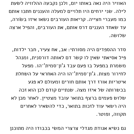
האוויר היה נאה באותו יום, ולכן נקבעה ההלוויה לשעת
לילה. שני ירחים היו תלויים למעלה והעננים חתכו אותם
כמו מעברי חצייה. קריאות העורבים נשאו איזו בשׂורה,
עד שאחד העננים דרס אותם, את העורבים, והפיל ארצה
שלושה.
סדר ההספדים היה מסורתי: אב, אח צעיר, חבר ילדות,
פיל אסיאתי שאין לו קשר דם לאותה דורסנית, ומנהל
משמרת במפעל בו פעם עבד ג'ון־סמית'־הו. מפעל
לחירור מצות. ג'ון־סמית'־הו היה האחראי על השחלת
איטריות אורז דרך אותם חורים ומעולם לא פגע
בכשרותה של איזו מצה. שנתיים קודם לכן הוא זכה
שלוש פעמים ברצף בתואר עובד מצטיין. לאחר מכן לא
היה רשאי עוד לזכות בתואר, כדי להשאיר לאחרים
תקווה, ופוטר.
גם נשיא אגודת מגדלי צרצרי המשי בכבודו היה מתוכנן