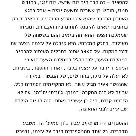
להספיד – זה כבר היה יום שישי, יום זוגי, בחודש
תמוז, חודש בן עשרים ותשעה ימים – אבל ברגע
האחרון התברר שהוא אינו מגזע הכוהנים. בתאילנד רק
כוהנים רשאים להיכנס לתחום בית הקברות, ומכיוון
שממלכת הצער התארחה בימים ההם בשטחה של
תאילנד, בחלק המזרחי, היא קיבלה על עצמה בצער את
דיני המקום. על העצב אסור בתכלית האיסור להרחיב
בממלכת הצער, לכן הכלל בממלכת הצער הוא כי
המספיד ידבר על עצמו בלבד, ואורך ההספד, בשניות,
לא יעלה על גילו, בחודשים, של הנפטר. במקרה
שהנפטר צעיר מגיל עשר, לא מתקיימים הספדים כלל,
אך זה לא היה המקרה, כמובן. ג'ון־סמית'־הו, אם לא
הזכרנו קודם, היה בן עשרים ואחת. היה לו יום הולדת
שבועיים לפני התאונה.
ההספדים היו מרתקים עבור ג'ון־סמית'־הו. מטבע
הדברים, כל אחד מהמספידים דיבר על עצמו, ובפרט