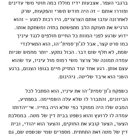
ברגבי העפר. אצבעות ידיו מוללו כמה חוטי משי עדינים
ופוררו אותם – זה היה חודש תשרי והפקעות, שרק
לאחרונה עזבו אותם הצרצרים, היו רכות למגע – והוא
הרגיש את תעוקת הלב מתפשטת בחזה ומשתקת אותו.
ידוע שרגע לפני המוות כל החיים חולפים לנגד עיניך
כמו סרט קצר, אבל לג'ון־סמית'־הו, הוא התאילנדי
שמת, לא חלף שום דבר. הכול נתקע. יותר מחמש שניות
עמדה תמונה של צרצר משי רמוס מול עיניו, עד שהוא
עצם אותן. רגע אחד עוד החזיק חיים בגופו הצנום, ברגע
השני הוא איבד שליטה. גיהינום.
כשפקח ג'ון־סמית'־הו את עיניו, הוא הסתכל לכל
הכיוונים, והתברר לו שלא עלה השמיימה. במפתיע,
המבט שלו היה ממוקד כפי שלא היה בחייו. אי־יהדותו
עמדה לו לרועץ והוא נשפט בבית דין של מטה. בממלכת
הצער, הצער קובע את החוקים, והצער הוא יהודי, ובית
דין של מטה זאת התחתית. מספרים שמי שנשפט שם, גם