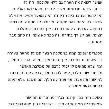
אפשר לשאת את הארון גם ללא אלונקה, היו לו
ידיות־שנהב מגנטיות משני צדדיו, אלא שאז נאלצים
היו להפר את צו בית הדין וזה היה מצער אפילו את אלה
שכבר לא היתה להם תקווה. ולכולם יש תקווה. זה כתוב
בחוקה. לא היתה להם בחירה. אין בחירות בממלכת
הצער. אם יש לך בחירה, זה כבר לא צער. זה סתם סבל
ממוחזר.
מספרים שפעם קמה בממלכת הצער תנועת מחאה צעירה
ודרשה זכות בחירה. אין זכות ואין בחירה, הכריז המלך,
ומי שלא מתאים לו יכול ללכת אל ממלכת האושר
ולבחור שם. תלכו, אמר להם המלך, נראה אם זה יגרום
למישהו פה צער. אף אחד לא הלך. הם חשבו שלא היתה
באמת כזאת ממלכה.
בשלב הזה כבר קיננה בג'ון־סמית'־הו תחושה
שמסתירים ממנו איזה סוד – הדברים היו מסונכרנים כל