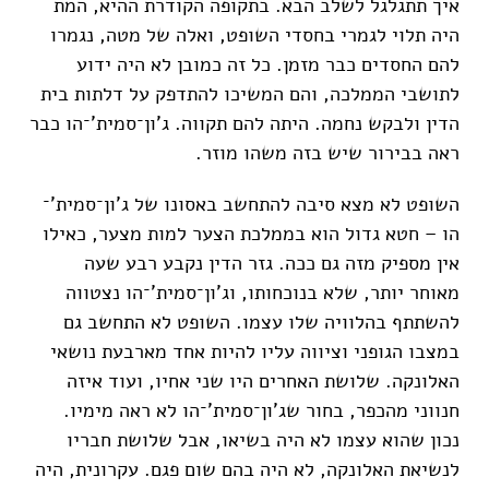
איך תתגלגל לשלב הבא. בתקופה הקודרת ההיא, המת
היה תלוי לגמרי בחסדי השופט, ואלה של מטה, נגמרו
להם החסדים כבר מזמן. כל זה כמובן לא היה ידוע
לתושבי הממלכה, והם המשיכו להתדפק על דלתות בית
הדין ולבקש נחמה. היתה להם תקווה. ג'ון־סמית'־הו כבר
ראה בבירור שיש בזה משהו מוזר.
השופט לא מצא סיבה להתחשב באסונו של ג'ון־סמית'־
הו – חטא גדול הוא בממלכת הצער למות מצער, כאילו
אין מספיק מזה גם ככה. גזר הדין נקבע רבע שעה
מאוחר יותר, שלא בנוכחותו, וג'ון־סמית'־הו נצטווה
להשתתף בהלוויה שלו עצמו. השופט לא התחשב גם
במצבו הגופני וציווה עליו להיות אחד מארבעת נושאי
האלונקה. שלושת האחרים היו שני אחיו, ועוד איזה
חנווני מהכפר, בחור שג'ון־סמית'־הו לא ראה מימיו.
נכון שהוא עצמו לא היה בשיאו, אבל שלושת חבריו
לנשיאת האלונקה, לא היה בהם שום פגם. עקרונית, היה