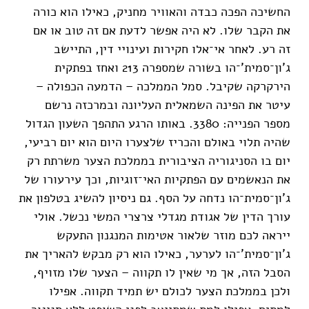
החשיכה הפכה כבדה והאוויר מחניק, כאילו הוא כורה
את הקבר שלו. לא היה אפשר לדעת אם זה טוב או אם
זה רע. לאחר אי־אלו חקירות ועינויי דין, התיישב
ג'ון־סמית'־הו בשורה שמספרה 213 ואחז בפתקית
הירקרקה שקיבל. סמל הממלכה – הדמעה הכפולה –
עיטר את הפינה השמאלית העליונה ובמרכזה נרשם
מספר הפנייה: 3380. באותו הרגע התהפך השעון הגדול
שהיה תלוי באולם והכריז שלצערו היום הוא יום רביעי,
יום בו הסניגוריה הציבורית בממלכת הצער משרתת רק
את הנאשמים עם הפתקיות האי־זוגיות, וכך עירעורו של
ג'ון־סמית־הו נדחה על הסף. גם ניסיון להשיג בטלפון את
עורך הדין של אגודת מגדלי צרצרי המשי נכשל. אולי
ייראה לכם מוזר שלאור אטימות המנגנון התעקש
ג'ון־סמית'־הו לערער, כאילו הוא רק מבקש להאריך את
הסבל הזה, אך מי שאין לו תקווה – הצער שלו מזויף,
ולכן בממלכת הצער לכולם יש תמיד תקווה. אפילו