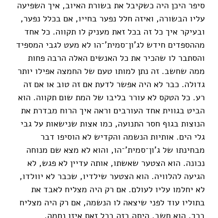
סיפר היכן היה כשקיבל את בשורת האיוב, איך השפיעה
עליו הבשורה, ואיזה חלל נפער בחייו, אם בכלל נפער,
ובעיקר איך כל זה בכל זאת מעניק לו תקווה. כל אחד
מההספדים חידש לג'ון־סמית'־הו לא מעט לגבי המספיד
והסתבר לו שהכיר את כל האנשים האלה הרבה פחות
ממה שחשב. זה נתן למותו טעם של החמצה אפילו יותר
גדולה. כבר לא היה אפשר לדעת אם זה טוב או אם זה
רע. כל הטקס לא עורר בליבו של המת שום תקווה. הוא
הביט בגווית אחד העורבים וראה איך הרוח מבדרת את
הנוצות בגוף חסר התנועה, כמו אצות שנישאות על גבי
גלי הים. אותיות הנשמה והקדיש לא הוסיפו דבר
מבחינתו של ג'ון־סמית'־הו, והוא לא מצא שם מנוחה
נכונה. הוא הצטער שאשתו, אותה עדיין לא פגש, לא
הגיעה להלוויה. הוא הצטער שילדיו, שכבר לא יוולדו,
לא יחלמו עליו לעולם. אם רק היה מצליח לאבד את
בתוליו עוד לפני שיצאה לו הנשמה, אם רק היה מצליח
בכך, הוא חשב, היתה בזה בכל זאת איזו נחמה.