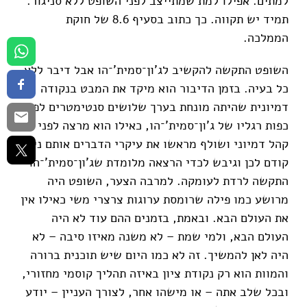
למתים. אפילו למת שמתייצב לפני השופט ללא סניגור.
תמיד יש תקווה. כך כתוב בסעיף 8.6 של חוקת
הממלכה.
השופט התקשה להקשיב לג'ון־סמית'־הו אבל דיבר ללא
כל בעיה. בזמן הדיבור הוא מיקד את המבט בנקודה
דמיונית שהיתה מונחת בערך שלושים סנטימטרים לפי
כפות רגליו של ג'ון־סמית'־הו, כאילו הוא מרצה לפני
קהל דמיוני ושולף מראשו את עיקרי הדברים אותם ניסח
קודם לכן וגיבש לכדי הרצאה מלומדת שג'ון־סמית'־הו
התקשה לרדת לעומקה. למרבה הצער, השופט היה
מרושע כמו פילה שרומסת ערוגות צרצרי משי כאילו אין
את העולם הבא. ובאמת, בזמנים ההם עוד לא היה
העולם הבא, ולמי שמת – לא משנה מאיזו סיבה – לא
היה לאן להמשיך. זה לא כמו היום שיש תוכנית ברורה
והמוות הוא רק נקודת ציון באיזה תהליך קוסמי מחזורי,
ובכל שלב אתה – או מישהו אחר, לצורך העניין – יודע