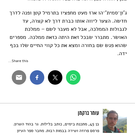
ג'ון־סמית'־הו ארז מעט מחפציו בתרמיל קטן ופנה לדרך
חדשה. הצער ליווה אותו כברת דרך לא קצרה, עד
לגבולות הממלכה, אבל לא מעבר לשם – ממלכת
האושר. מתברר שבכל זאת היתה כזאת ממלכה. מספרים
שהוא פגש שם בחורה ומצא את כל קווי החיים שלו בכף
ידה.
Share this...
עומר ברקמן
בן 45, מתכנת בימים, כותב בלילות. גר בהוד השרון.
פרסם פרוזה ושירה בבמות רבות. מחבר ספר העיון