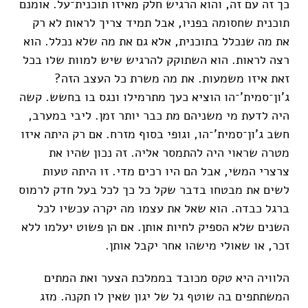
כך זה עם זה, והוא הרגיש חלק מאיזו תוכנית־על. אומנם
תוכנית שחסומה בפניו, אבל תמיד צריך לראות לא רק
את מה שנכלל בתוכנית, אלא גם את מה שלא נכלל. הוא
רצה לראות. הוא השתוקק להרגיש שיש למוות שלו בכל
זאת איזו משמעות. את מה משרת כל העצב הזה?
ג'ון־סמית'־הו הוציא כעך מתרמילו ונגס בו בחשש. קשה
היה לדעת מי משניהם מת כבר יותר זמן. ליבי במערב,
חשב ג'ון־סמית'־הו, וגופי בסוף מזרח. אם רק היתה איזו
מטרה שראוי היה להתמסר אליה. זה נכון שהיו את
צרצרי המשי, אבל הם היו רכים מדי. זו היתה טעות
לשים את מבטחו בדבר שקל כל כך לכל בעל חדק לרמוס
ברגל כבדה. הוא שאל את עצמו מה יקרה עכשיו לכל
השנים שלא הספיק לחיות אותן. אם הן פשוט יעלמו ללא
זכר, או שאולי מישהו אחר יקבל אותן.
הלוויה היא טקס מכובד בממלכת הצער ואת המתים
המשתתפים בה שוטף גל של יגון שאין לו תקנה. מזג