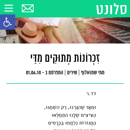
פתח סרגל
זִכְרוֹנוֹת מְתוּקִים מִדַּי
מתי שמואלוף
|
שירים
|
התפרסם ב - 01.06.18
לד.ר
וּמֵאָז שֶׁהִגַּרְנוּ, רַק הִשְׁמַנּוּ,
הַצִּיצִים שֶׁלָּנוּ הִתְמַלְּאוּ
הַחֲגוֹרוֹת נִלְחֲמוּ בַּכְּרָסִים