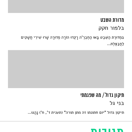
מדורת השבט
בלפור חקק
בִּמְדוּרַת הַשֵּׁבֶט בָּאוּ הַחֶבְרֶ'ה רָקְדוּ הוֹרָה מְדוּרָה שָׁרוּ שִׁירֵי חֲשָׁקִים
לַחֲבַצֶּלֶת...
תיקון גדול / מה שפגמתי
בני גל
תיקון גדול "יום חתונתו זה מתן תורה" (תענית ד’, ח’) נָהֲגוּ...