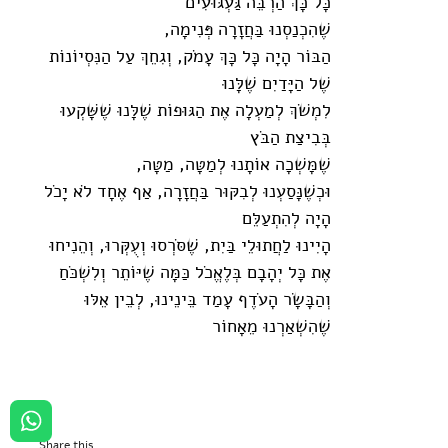
כָּל כָּךְ הַרְבֵּה גַּעְגּוּעִים
שֶׁהִכְנַסְנוּ בַּחֲזָרָה פְּנִימָה,
הַבּוֹר הָיָה כָּל כָּךְ עָמֹק, וְגִחֵךְ עַל הַנִּסְיוֹנוֹת
שֶׁל הַיָּדַיִם שֶׁלָּנוּ
לִמְשֹׁךְ לְמַעְלָה אֶת הַגּוּפוֹת שֶׁלָּנוּ שֶׁשָּׁקְעוּ
בְּבִיצַת הַבֹּץ
שֶׁמָּשְׁכָה אוֹתָנוּ לְמַטָּה, מַטָּה,
וּכְשֶׁנָּסַעְנוּ לְבִקּוּר בַּחֲזָרָה, אַף אֶחָד לֹא יָכֹל
הָיָה לְהִתְעַלֵּם
הָיִינוּ לַחֲתוּלֵי בַּיִת, שֶׁסֹּרְסוּ וְעֻקְּרוּ, וְהֵנִיחוּ
אֶת כָּל יְהָבָם בְּלֶאֱכֹל כַּמָּה שֶׁיּוֹתֵר וְלִשְׁכֹּחַ
וְהַבָּשָׂר הָעֹדֶף עָמַד בֵּינֵינוּ, לְבֵין אֵלּוּ
שֶׁהִשְׁאַרְנוּ מֵאָחוֹר
Share this...