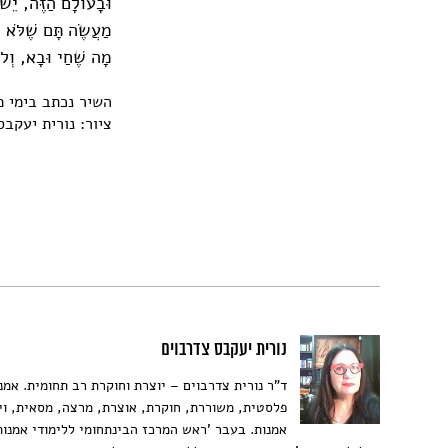
וּבָעוֹלָם הַזֶּה, יֵשׁ
מַעֲשֶׂה תָּם שֶׁלֹּא נ
מָה שֶׁחַי וּבָא, וְלֹא
השיר נכתב בימי מ
ציור: נורית יעקב
נורית יעקבס צדרבוים
ד"ר נורית צדרבוים – יוצרת וחוקרת רב תחומית. אמנ
פלסטית, משוררת, חוקרת, אוצרת, מרצה, מסאית, וי
אמנות. בעבר 'ראש המרכז הבינתחומי ללימודי אמנו