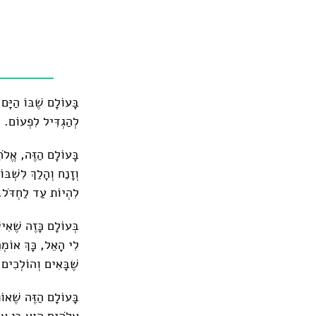
בָּעוֹלָם שֶׁבּוֹ הַיָּ
לְהַגְדִּיל לִפְעוֹם. 
בָּעוֹלָם הַזֶּה, אֱלֹה
וְזָנַח וְהָלַךְ לִשְׁב
לִהְיוֹת עַד לַחְדֹּל
בְּעוֹלָם כָּזֶה שֶׁאִי
לִי הָאֵל, כָּךְ אוֹמְ
שֶׁבָּאִים וְהוֹלְכִים.
בָּעוֹלָם הַזֶּה שֶׁאוֹ
אֱלֹהִים הוּא בֶּן אָדָ