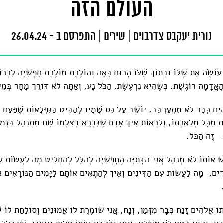
העולם הזה
נורית יעקבס צדרבוים
|
שירים
|
התפרסם ב - 26.04.24
ם עוֹשֶׂה אֶת שֶׁלּוֹ וּבְתוֹךְ שֶׁלּוֹ הָרוּחַ בָּאָה וְהוֹלֶכֶת מוֹלֶכֶת חָפְשִׁיָה לִכְרו
הָאֲדָמָה רוֹגֶשֶׁת. כְּשֶׁהִיא נִרְעֶשֶׁת, הַכֹּל נָע, וְאַתָּה לֹא דּוֹרֵך מָחָר בְּמֵ
ִים כְּבָר לֹא מִתְעַרְבֵּב, יוֹשֵׁב עַל כֵּס שָׁמָיו לְהַבִּיט בַּנִּפְלָאוֹת שֶׁפַּעַם מִ
ּוֹת מִכָּל מְלַאכְתּוֹ, וְלִרְאוֹת אֵיךְ אָדָם שֶׁנִּבְרָא בְּצַלְמוֹ שָׁם מִתְנַהֵל בַּזְּ
. זֶה הַכֹּל.
שׁ אוֹתוֹ לֹא מְנַהֵל אֲנִי הַדָּתִיָּה הֶחָפְשִׁיָה לְהַלֵּל לְהַחְלִיט מָה לַעֲשׂוֹת עִם
רִים, מָה לַעֲשׂוֹת עִם הַדִּינִים וְאֵיךְ לְהַתְאִים אוֹתָם לַיָּמִים הַנּוֹרָאִים א
תוֹ אֱלֹהִים זָנַח כְּבָר מִזְּמַן, וְנָח, אֲנִי שׁוֹמֶרֶת לוֹ אֱמוּנִים וְסוֹלַחַת לוֹ שֶׁ
ם, וְהוּא בֶּטַח לֹא מֻשְׁלָם. וַאֲנִי אוֹהֶבֶת אוֹתוֹ סַלְחָן וּוְוַתְּרָן, שֶׁבִּכְלָל 