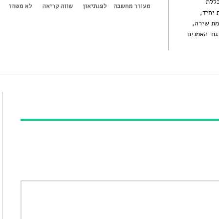
כללת
בארץ ובחו"ל, כ-15 תערוכות יחיד,
), מפרסמת שירה,
גוד האמנים