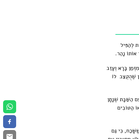
ֹת לְהַפִּיל
י אוֹתוֹ נָהַר.
זְּמַן בָּרָא וְעָזַב
מַן שֶׁהֻקְצַב לוֹ
 הַשַּׁבָּת שְׁנָתָן
וֹ הַטּוֹבִים
שָּׁכַח, כִּי גַּם
לֹא מִתְעַנְיֵן אִם