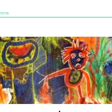
פרוזה
תו איכו
מאמרי
טנא ביכורי
מומלצי
טיפים