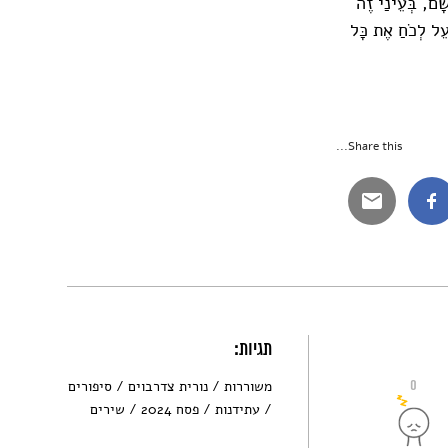
ָׁם, בְּעֵינַי זֶה
עֵל לְכֹחַ אֶת כָּל
Share this...
תגיות:
0
משוררות
נורית צדרבוים
סיפורים
עתידנות
פסח 2024
שירים