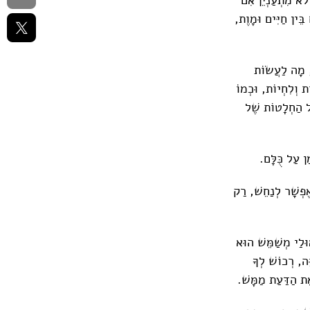
בֵּין חַיִּים וּמָוֶת,
ת, מָה לַעֲשׂוֹת
ת וְלִחְיוֹת, וּכְמוֹ
ּל הַחְלָטוֹת שֶׁל
ן עַל כֻּלָּם.
ֶפְשָׁר לְנַחֵשׁ, רַק
אוּלַי מְשַׁמֵּשׁ הוּא
ּה, רְכוֹשׁ לְךָ
ֶת הַדַּעַת מַמָּשׁ.