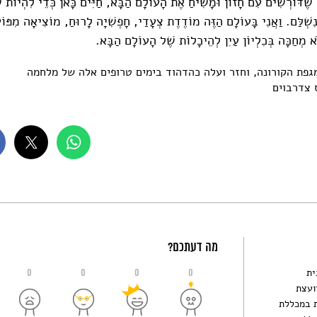
 שֶׁדּוֹרְשִׁים עִם חָזוֹן וּמָשִׁיחַ אֶת הָעוֹלָם הַבָּא, חַיִּים כָּאן כְּדֵי לִהְיוֹת ש
ִשְׁלַּם. וַאֲנִי בָּעוֹלָם הַזֶּה מוֹדֶדֶת צְעָדַי, חָפְשִׁיָה לָרוּחַ, מוֹצִיאָה מִפּוֹ
 מְחַכָּה בְּכִלְיוֹן עַיִן לְהֵיכָלוֹת שֶׁל הָעוֹלָם הַבָּא.
גפת הקורונה, וחזר ועלה כהדהוד בימים טרופים אלה של מלחמה
ס צדרבוים
מה דעתכם?
ית
0
0
0
0
ועצת
ת במכללת