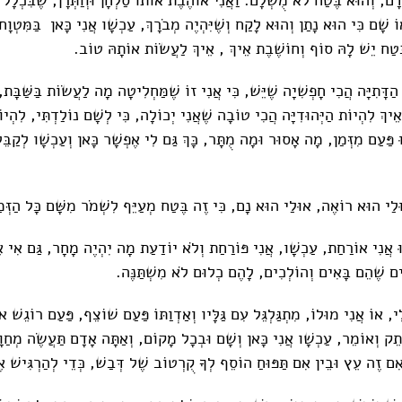
אוֹ שָׁם כִּי הוּא נָתַן וְהוּא לָקַח וְשֶׁיִּהְיֶה מְבֹרָךְ, עַכְשָׁו אֲנִי כָּאן בַּמִּטְוָח 
בֶּטַח יֵשׁ לָהּ סוֹף וְחוֹשֶׁבֶת אֵיךְ , אֵיךְ לַעֲשׂוֹת אוֹתָהּ טוֹב.
הַדָּתִיָּה הֲכִי חָפְשִׁיָה שֶׁיֵּשׁ, כִּי אֲנִי זוֹ שֶׁמַּחְלִיטָה מָה לַעֲשׂוֹת בַּשַּׁבָּ
יךְ לִהְיוֹת הַיְּהוּדִיָּה הֲכִי טוֹבָה שֶׁאֲנִי יְכוֹלָה, כִּי לְשָׁם נוֹלַדְתִּי, לִהְיוֹ
 פַּעַם מִזְּמַן, מָה אָסוּר וּמָה מֻתָּר, כָּךְ גַּם לִי אֶפְשָׁר כָּאן וְעַכְשָׁו לְקַבֵ
לַי הוּא רוֹאֶה, אוּלַי הוּא נָם, כִּי זֶה בֶּטַח מְעַיֵּף לִשְׁמֹר מִשָּׁם כָּל הַזְּמַ
ּ אֲנִי אוֹרַחַת, עַכְשָׁו, אֲנִי פּוֹרַחַת וְלֹא יוֹדַעַת מָה יִהְיֶה מָחָר, גַּם אִי א
ִים שֶׁהֵם בָּאִים וְהוֹלְכִים, לָהֶם כְלוּם לֹא מִשְׁתַּנֶּה.
לִי, אוֹ אֲנִי מוּלוֹ, מִתְגַּלְגֵּל עִם גַּלָּיו וְאַדְוַתּוֹ פַּעַם שׁוֹצֵף, פַּעַם רוֹגֵשׁ 
תֵק וְאוֹמֵר, עַכְשָׁו אֲנִי כָּאן וְשָׁם וּבְכָל מָקוֹם, וְאַתָּה אָדָם תַּעֲשֶׂה מְחַוָ
אִם זֶה עֵץ וּבֵין אִם תַּפּוּחַ הוֹסֵף לְךָ קֻרְטוֹב שֶׁל דְּבַשׁ, כְּדֵי לְהַרְגִּישׁ א