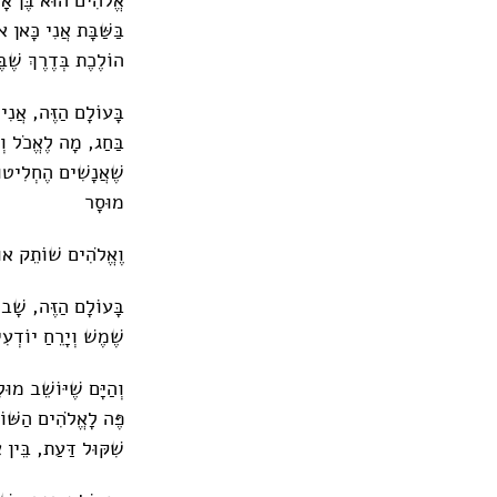
בַּשַּׁבָּת אֲנִי כָּאן 
הוֹלֶכֶת בְּדֶרֶךְ שֶׁ
בָּעוֹלָם הַזֶּה, אֲנִי 
בַּחַג, מָה לֶאֱכֹל וְאֵ
שֶׁאֲנָשִׁים הֶחְלִיטוּ
מוּסָר
וֶאֱלֹהִים שׁוֹתֵק אוּ
בָּעוֹלָם הַזֶּה, שָׁבו
שֶׁמֶשׁ וְיָרֵחַ יוֹדְע
וְהַיָּם שֶׁיּוֹשֵׁב מוּ
פֶּה לָאֱלֹהִים הַשּׁוֹ
שִׁקּוּל דַּעַת, בֵּין 