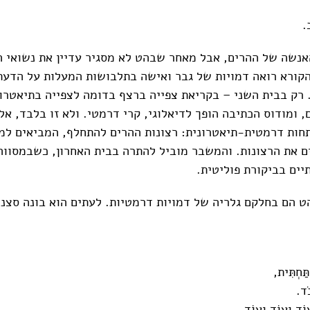
ב.
נשה של ההרים, אבל מאחר שבהט לא מסגיר עדיין את נשואי ה
 הקורא רואה דמויות של גבר ואישה בתלבושות המעלות על הדע
 רק בבית השני – בקריאת צפייה ברצף בדומה לצפייה בתיאטרון
 ומודוס הכתיבה הופך לדיאלוגי, קרי דרמטי. ולא זו בלבד, אל
חות דרמטית-תיאטרונית: רצונות ההרים להתחלף, המביאים ל
ם את הרצונות. והמשבר מוביל להתרה בבית האחרון, כשבמסווה
יים בביקורת פוליטית.
ט הם בחלקם גלריה של דמויות דרמטיות. לעתים הוא בונה סצנה
תַּחְתִּית,
ֹד.
עוֹד וְעוֹד וָעוֹד