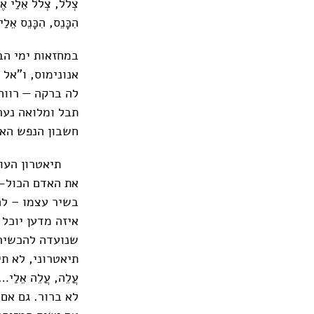
צְלֹל, צְלֹל אֵלַי אֶל
הִכָּנֵס, הִכָּנֵס אֵלַי
במחזאות ימי הב
אנונימוס, ו"אל 
לה ברקה — רווח
תבל ומלואה נער
חשבון הנפש האת
תיאטרון העולם 
את האדם הכול-י
בשיר עצמו – לה
איזה מדען יוכל 
שנועדה להכשיר 
תיאטרוני, לא תי
עֲלֵה, עֲלֵה אֵלַי…
לא ברור. גם אם 