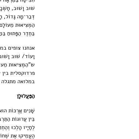
שׁוּב וָשׁוּב, חָשְׁב
דְּבַר־מָה גָּדוֹל, ח
הַמְּצִיאוּת מֵעוֹלָם 
בַּחֶדֶר הַפָּתוּחַ בַּמ
אנחנו צופים במי
וָעוֹד/ שׁוּב וָשׁ
ש"הַמְּצִיאוּת מֵעוֹל
פרדוקסלית בין 
במלואה מתגלה 
הַפַּעֲלוּלָן
שָׁנִים אֲרֻכּוֹת הוּא
בֵּין עֲרוּגוֹת הַתַּרְב
לְחָיָיו הָלְכוּ וְהֶחְו
הֶעֱמִיקוּ אֶת שְׁחוֹ