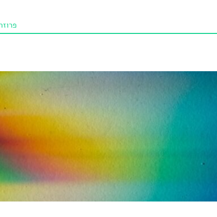
פרוזה
תו איכו
מאמרי
טנא ביכורי
מומלצי
טיפים