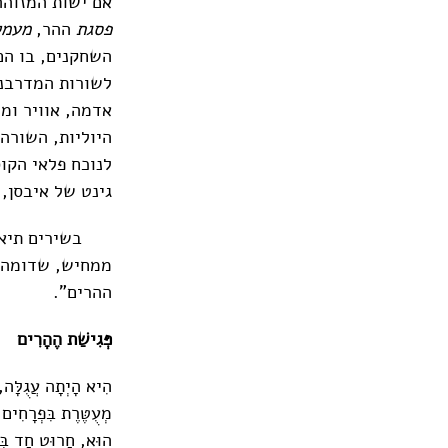
אם ישות המזוהה 
פסגת
ההר,
מעמק
השחקנים, בו הם
לשורות המדרבנו
אדמה, אוויר ומ
היוליות, השורה
לנוכח פלאי הקוס
גינט של איבסן,
בשירים תיאטרלי
ממחיש, שדומה ש
ההרים".
פְּגִישַׁת הֶהָרִים
הִיא הָיְתָה עֲגֻלָּה, 
מְעֻטֶּרֶת בִּפְרָחִים 
הוּא, חָרוּט חַד בְּמ