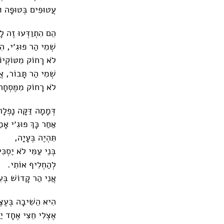
עֲטוּפִים בְּטוּפָה וו
הֵם הִתְוַדְּעוּ זֶה לָ
שְׁמִי הַר פוּגִ׳י, הִגַּע
לֹא רָחוֹק מִטּוֹקְיוֹ
שְׁמִי הַר תָּבוֹר, אֲ
לֹא רָחוֹק מִמֶּסְחָה
דְּמָמָה דַּקָּה נָפְלָ
אַחַר כָּךְ פוּגִ׳י אָמ
תִּהְיֶה בְּעָיָה,
בְּנֵי עַמִּי לֹא יַסְכִּ
לְהַחְלִיף אוֹתִי.
אֲנִי הַר קָדוֹשׁ בְּע
הִיא הֵשִׁיבָה בְּעֶצ
אֶצְלִי חֵצִי אֶחָד יַ