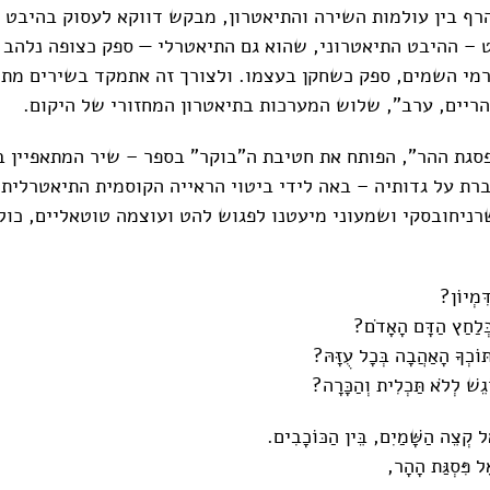
ף בין עולמות השירה והתיאטרון, מבקש דווקא לעסוק בהיבט 
 – ההיבט התיאטרוני, שהוא גם התיאטרלי — ספק כצופה נלהב
רמי השמים, ספק כשחקן בעצמו. ולצורך זה אתמקד בשירים מתו
ריים, ערב", שלוש המערכות בתיאטרון המחזורי של היקום.
ת ההר", הפותח את חטיבת ה"בוקר" בספר – שיר המתאפיין ב
ברת על גדותיה – באה לידי ביטוי הראייה הקוסמית התיאטרלית
ניחובסקי ושמעוני מיעטנו לפגוש להט ועוצמה טוטאליים, כולי
ִּמְיוֹן?
בְּלַחַץ הַדָּם הָאָדֹם?
וֹכְךָ הָאַהֲבָה בְּכָל עֻזָּהּ?
ֹגֵשׁ לְלֹא תַּכְלִית וְהַכָּרָה?
 קְצֵה הַשָּׁמַיִם, בֵּין הַכּוֹכָבִים.
ל פִּסְגַּת הָהָר,