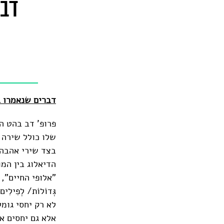
דב 
דברים שנאמרו בא
פרופ' דב בהט ה
שלו כולל שירה 
בצד שירי אהבה 
הדיאלוג בין המו
"אלופי החיים", אוד
גְּדוֹלוֹת/ לְפִילִים ה
לא רק יחסי גומל
אלא גם יחסים א