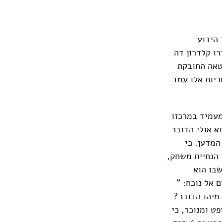
 הידוע
רו קלדרון דה
טאה החובקת
ריות אלו עמד
עמיד במרכזו
א אולי הדובר
המדען. כי
 הנחיית משחק,
בו הוא
 אל נוכח: "
ַי…". מיהו הדובר?
פט ומנוכר, כי