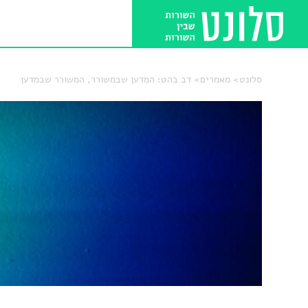
סלונט
מאמרים
דב בהט: המדען שבמשורר, המשורר שבמדען