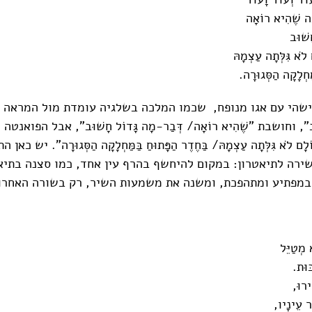
ָה שֶׁהִיא רוֹאָה
ָשׁוּב
לֹא גִּלְּתָה עַצְמָהּ
ַּחְלָקָה הַסְּגוּרָה.
שהי עם אגו מנופח, שכמו המלכה בשלגיה עומדת מול המראה "עוֹ
וּב", וחושבת "שֶׁהִיא רוֹאָה/ דְּבַר-מָה גָּדוֹל חָשׁוּב", אבל הפואנטה 
ָם לֹא גִּלְּתָה עַצְמָהּ/ בַּחֶדֶר הַפָּתוּחַ בַּמַּחְלָקָה הַסְּגוּרָה". יש כאן
שירה לתיאטרון: במקום להיחשף בהרף עין אחד, כמו סצנה בתיא
במפתיע ומתהפכת, ומשנה את משמעות השיר, רק בשורה האחרו
 מְטַיֵּל
ּוּת.
ִירוּ,
ר עֵינָיו,