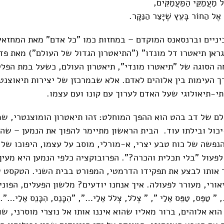
 מַעֲמַקֵּי הַמַּעֲמַקִּים,
 אֶל הַחוֹר בָּעֵץ שֶׁיָּצַר הַנַּקָּר.
יניים וברנסאנס המוקדם – במחזות כמו "כל אדם" מאת המחזאי
גראן תיאטרו דל מונדו" ("התיאטרון הגדול של העולם") מאת פד
ה הסוגה של "תיאטרו מונדי", תיאטרון העולם, כשעל במת הפל
ך העימות בין אלוהים לאדם. אלא שבמרכזן של יצירות תיאוצנט
י-תיאולוגי שעל האדם לערוך עם קונו ועם עצמו.
של דב בהט הוא ההפך המוחלט: זהו תיאטרון הומוצנטרי, שמ
כול ובילתו עוד. הבית הראשון מתיימר להפוך את הנמען – שהו
נפשה של כוח טבע יצרי, א-מורלי, מוסב על עצמו, היפוכו של 
לפעול "בלי תכלית והכרה?". הפרובוקציה כלפי הנמען היא מעין
אותו לבצע את תפקידו הדרמטי, המפורט בבית השני. הטקסט ש
אורי, מעורר לפעולה. איך אנחנו יודעים? מלשון הפעלים, הפונים
, " טַפֵּס, טַפֵּס אֵלַי ", " צְלֹל, צְלֹל אֵלַי…", "הִכָּנֵס, הִכָּנֵס אֵל
הוא אלוהים, ברור מאליו שהוא איננו אותו אל נוצרי מוסרני, שו