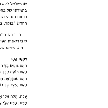
שמיטלטל ללא הר
ביצירתו של בהט
כוחות הטבע וגו
החדש "בוקר, צה
כבר בשיר "פסג
ליבידיאנית העו
דומה, שמאז טשר
פִּסְגַּת הָהָר
הַאִם גּוֹעֵשׁ בְּךָ הַד
הַאִם פּוֹעֵם לִבְּךָ 
הַאִם מִתְפָּרֶצֶת מִתּ
הַאִם הַיֵּצֶר בְּךָ רו
עֲלֵה, עֲלֵה אֵלַי אֶל
טַפֵּס, טַפֵּס אֵלַי אֶ