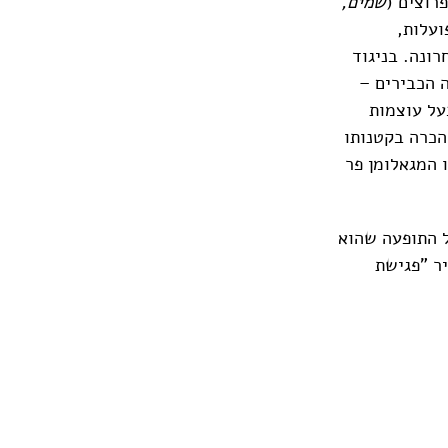
רוצים (
שמים,
ועלות,
ונה. בניגוד
 הכבירים –
על עוצמות
הכרה בקטנותו
 המגאלומן פר
 התופעה שהוא
ר "פגישת