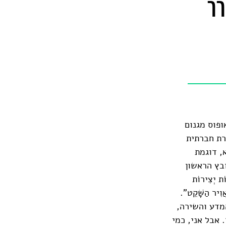
רר
פוס מגנום
רת חברתית
, דוגמת
ובץ הראשון
 יְצִירוֹת
ֲוִיר הַשָּׁקֵט".
המדע והשירה,
 אבל אני, כמי