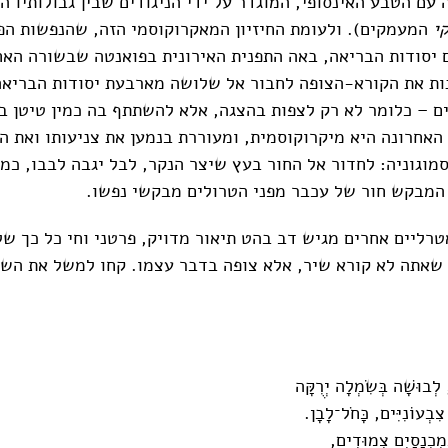
עם הטבע האינסופי, המוגדר על ידי הניגודים שבין גבולותיו הפ
י
המעמקים). ולעומת החיזיון המאקרוקוסמי הזה, שהנפשות הפ
 יסודות הבריאה, באה התפנית האירונית בפואנטה שבשורה האחר
ת את הקורא-הצופה לחבור אל שלושה מארבעת יסודות הבריאה
ים – כלומר לא רק לצפות בהצגה, אלא להשתתף בה כמין טיטן ב
 האחרונה היא מיקרוקוסמית, ומעוררת בנמען את צניעותו ואת ה
מוגוניה: לחדור אל החור בעץ שיצר הנקר, לבל יגבה לבבו, כמו
 המבקש חור של עכבר מפני הטרולים מבקשי נפשו.
ים אחרים מגיש דב בהט תיאור מדויק, פרטני וחי כל כך של
אתה לא קורא שיר, אלא צופה בדבר עצמו. קחו למשל את השי
לְבוּשָׁה בְּשִׂמְלָה יְרֻקָּה
צִבְעוֹנִיִּים, כָּחֹל־לָבָן.
ִכְנָסַיִם צְמוּדִים,