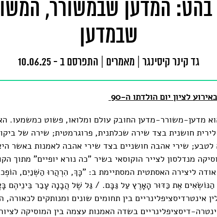
בהט: המדען שבמשורר, המשו
שבמדען
גד קינר קיסינגר
|
מאמרים
|
התפרסם ב - 10.06.25
ירוע לציון יום הולדתו ה-90
וא מדען-משורר-מדען החובק עולם ומלואו, פשוט כמשמעו. האו
לירית חושנית בצד שירה שכלתנית, פרוגרמטית; שירה של ביקו
לטבע; שירי אהבה חושניים בצד שירי אהבה לאמנות באשר היא
סיקה מנדלסון לצייר הוקוסאי בשיר "כה נורא יופיים" מתוך הק
ה ליצירה האסתטית המסתיימת ב: "כָּךְ, הִרְהֲרוּ הַשְּׁנַיִם, הוֹפְכוֹת
ַנּוֹשְׂאִים אֶת כַּדּוּר הָאָרֶץ עַל גַּבָּם. / גַּל שֶׁל הֲבָנָה עָבַר בֵּינֵיהֶם בָּא
ין אינטרדיסציפלינריים בין תחומים שונים ומנותקים לכאורה, 
ינטרה-דיסציפלינריים בשדה האמנות עצמה בין המוסיקה לציור.