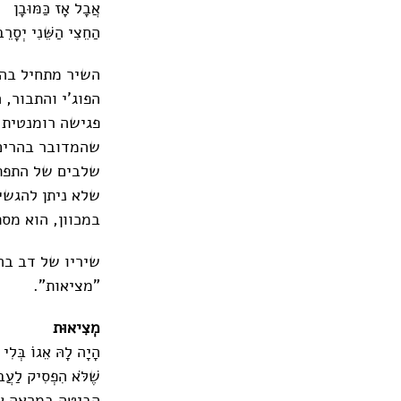
אֲבָל אָז כַּמּוּבָן
הַחֵצִי הַשֵּׁנִי יְסָרֵ
השיר מתחיל בהא
הפוג'י והתבור,
פגישה רומנטית.
שהמדובר בהרים,
שלבים של התפת
שלא ניתן להגשי
במכוון, הוא מסת
שיריו של דב בה
"מציאות".
מְצִיאוּת
הָיָה לָהּ אֵגוֹ בְּלִי 
שֶׁלֹּא הִפְסִיק לַעֲב
הִבִּיטָה בַּמַּרְאָה 