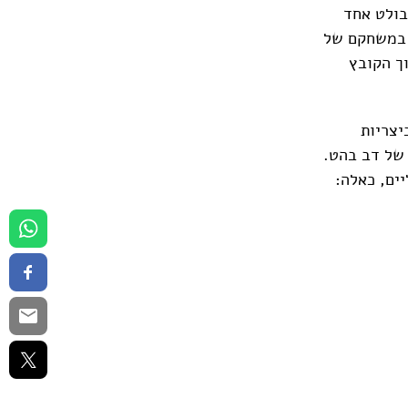
בולט אחד
 במשחקם של
ך הקובץ
יצריות
 של דב בהט.
ים, כאלה: