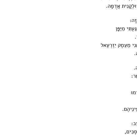
ּלְקָנִית אֲדֻמָּה.
זֶה:
ְתִּי מִיַּפָּן
.
נִי מֵעֵמֶק יִזְרְעֶאל
.
ה.
ַר:
ימוּ
ֵינֵיהֶם.
ֶב:
סְכִּים,