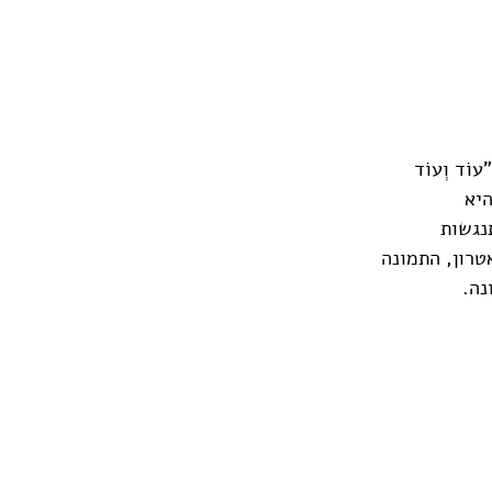
ד וְעוֹד
היא
 התנגשות
טרון, התמונה
נה.