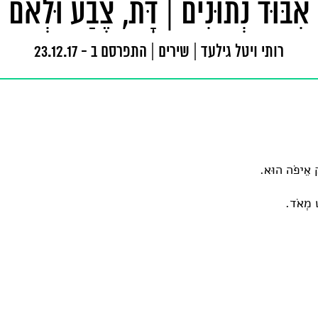
אִבּוּד נְתוּנִים | דָּת, צֶבַע וּלְאֹם
רותי ויטל גילעד
|
שירים
|
התפרסם ב - 23.12.17
וּק אֵיפֹה הוּא.
ט מְאֹד.