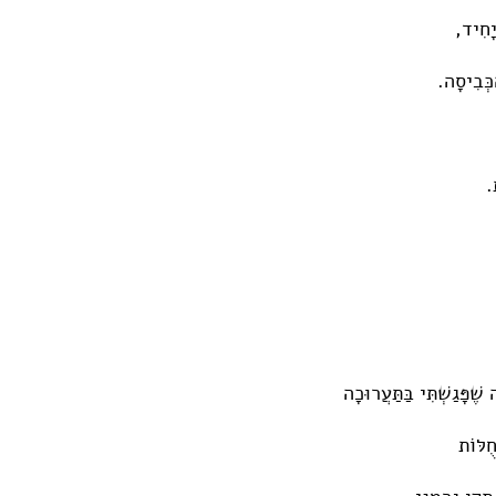
יָחִיד,
כְּבִיסָה.
.
ה שֶׁפָּגַשְׁתִּי בַּתַּעֲרוּכָה
חֻלּוֹת