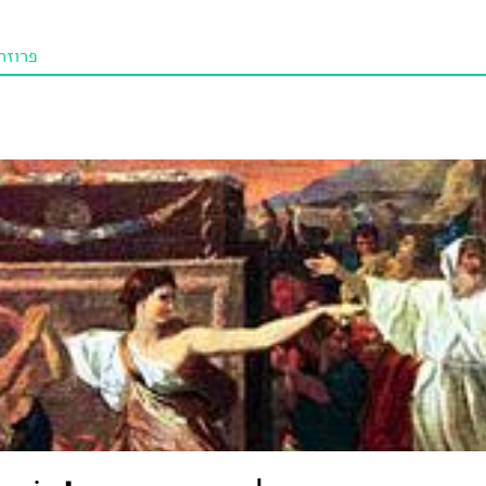
פרוזה
תו איכו
מאמרי
טנא ביכורי
מומלצי
טיפים