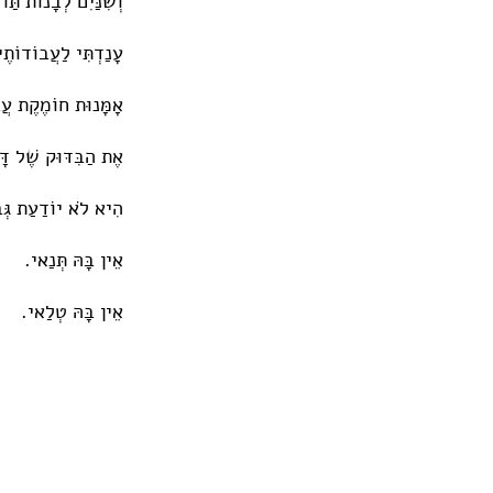
וְשִׁנַּיִם לְבָנוֹת תַּו 
עָנַדְתִּי לַעֲבוֹדוֹתֶי
אָמָּנוּת חוֹמֶקֶת עֲב
אֶת הַבִּדּוּק שֶׁל דּ
הִיא לֹא יוֹדַעַת גְּ
אֵין בָּהּ תְּנַאי.
אֵין בָּהּ טְלַאי.