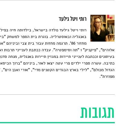
רותי ויטל גילעד
רותי ויטל גילעד נולדה בישראל, בילדותה חיה בפילי
באנגליה ובאוסטרליה. בוגרת בית הספר למשחק "בית
מחזור 86'. תרגמה מחזות עבור בית צבי וביניהם "
אלוהים", "פיקניק" ו "תה וסימפטיה". עבדה ככתבת לענייני תרבות וא
בעיתונים וככתבת לענייני תיירות במגזין תיירות באנגלית, מנחה סדנאו
כתיבה. עשרה ספרי ילדים פרי עטה יצאו לאור, ביניהם "ברוך הכיסא 
הגדול מכולם", "לילי בארץ הבגדים הקטנים מדי", "אורי ואבן הים", 
מפוזרת".
תגובות