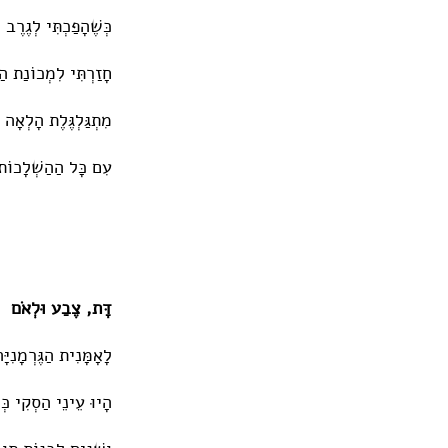
כְּשֶׁהָפַכְתִּי לְגֶרֶב 
חָזַרְתִּי לִמְכוֹנַת הַ
מִתְגַּלְגֶּלֶת הָלְאָה
עִם כָּל הַהַשְׁלָכוֹת
דָּת, צֶבַע וּלְאֹם
לָאָמָּנִית הַגֶּרְמָנִיָּ
הָיוּ עֵינֵי הַסְקִי כְּ