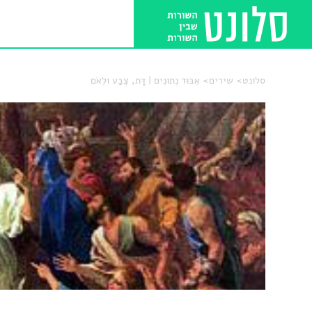
סלונט
שירים
אִבּוּד נְתוּנִים | דָּת, צֶבַע וּלְאֹם