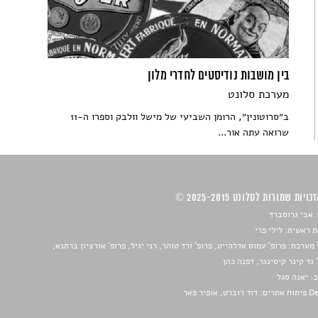
בין מושבות נודיסטים לחדרי מלון
מערכת סלונט
ב״סרוטונין״, הרומן השביעי של מישל וולבק וספרו ה-11
שרואה עתה אור...
ויות שמורות לסלונט 2025-2015 ©
 אבי גרוסברד
 ראשית: לילי פרי
מערכת: פרופ' עמוס אדלהייט, פרופ' ורד טוהר, רני יגיל, פרופ' אורציון ברתנא,
 גד קינר קיסינגר, דפנה כהן
ב:
יאנה סגל
ברט, אופיר פאר