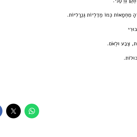
תֶּקֶן גֶּרְמָנִי.
הָ מַחְמָאוֹת כְּמוֹ מֶדַלְיוֹת גֶּנֶרָלִיּוֹת.
וּרִי
ָת, צֶבַע וּלְאֹם.
בוּלוֹת.