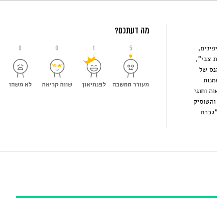
מה דעתכם?
פינים,
0
0
1
5
 צבי",
אגנס של
מנות
ת וחוגי
והטוסיק
"גברת