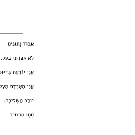
אִבּוּד נְתוּנִים
לֹא אִבַּדְתִּי בַּעַל.
אֲנִי יוֹדַעַת בְּדִיּ
אֲנִי מְאַבֶּדֶת מְעַ
יוֹתֵר מַשְׁלִיכָה.
סְתָו מַתְמִיד.