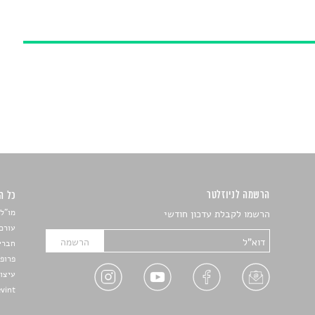
הרשמה לניוזלטר
כל הזכ
מו"ל:
הרשמו לקבלת עדכון חודשי
עורכת
חברי 
פרופ'
עיצו
Devint פיתוח אתרים: דוד רו