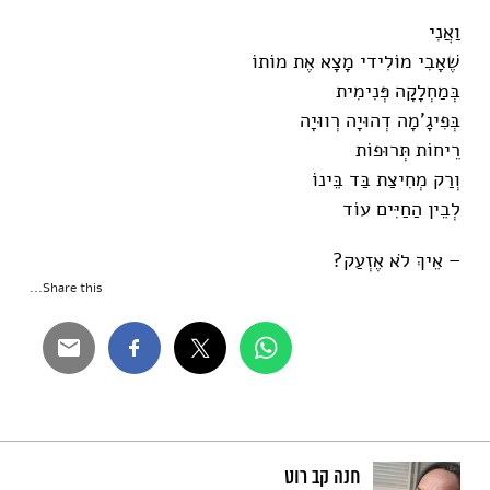
וַאֲנִי
שֶׁאָבִי מוֹלִידי מָצָא אֶת מוֹתוֹ
בְּמַחְלָקָה פְּנִימִית
בְּפִיגָ'מָה דְהוּיָה רְווּיָה
רֵיחוֹת תְּרוּפוֹת
וְרַק מְחִיצַת בַּד בֵּינוֹ
לְבֵין הַחַיִּים עוֹד
– אֵיךְ לֹא אֶזְעַק?
Share this...
חנה קב רוט