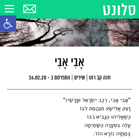
פתח סרגל
אָבִי אָבִי
חנה קב רוט
|
שירים
|
התפרסם ב - 26.02.20
"אָבִי אָבִי, רֶכֶב יִשְׂרָאֵל וּפָרָשַׁיו"
זָעַק אֱלִישָׁע מִנַּהֲמַת לִבּוֹ
כְּשֶׁאֱלִיהוּ הַנָּבִיא רַבּוֹ
עֲלֵה בִּסְּעָרָה הַשָּׁמַיְמָה
בְּמַחֲזֶה נוֹרָא הוֹד.