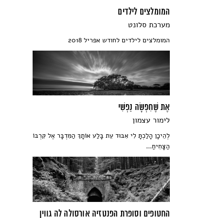
המומלצים לילדים
מערכת סלונט
המומלצים לילדים לחודש אפריל 2018
אֶת שֶׁחִפְּשָׂה נַפְשִׁי
לימור עצמון
לְהֵיכָן הָלַכְתָּ לִי אִבּוּד עֵת בָּלַע אוֹתָךְ הַמִּדְבָּר אֶל קִּרְבּוֹ
הַצָּחִיחַ...
החטופים וסופרת הפנטזיה אורסולה לה גווין