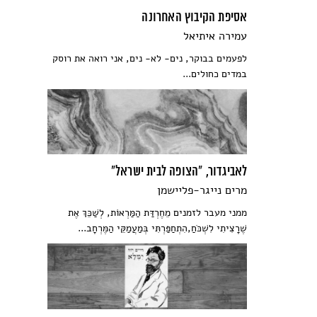
אסיפת הקיבוץ האחרונה
עמירה איתיאל
לפעמים בבוקר, נים- לא- נים, אני רואה את רוסק
במדים כחולים...
לאביגדור, "הצופה לבית ישראל"
מרים נייגר-פליישמן
ממני מעבר לזמנים מֵחֶרְדַּת הַמַּרְאוֹת, לְשַׁכֵּךְ אֶת
שֶׁרָצִיתִי לִשְׁכֹּחַ,הִתְחַפַּרְתִּי בְּמַעֲמַקֵּי הַמֶּרְחָב...