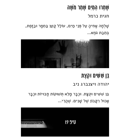
שָׁמְרוּ הַמַּיִם שָׁמַר מֹשֶׁה
חגית כרמל
שָׁלְחָה אָחִיהָ עַל פְּנֵי מַיִם, עוֹלַל קָטַן בַּחֵמָר וּבַזָּפֶת,
בְּתֵבַת גֹּמֶא...
בֵּן שִׁשִּׁים וּקְצָת
יהודה ויצנברג ניב
בֵּן שִׁשִּׁים וּקְצָת. וּכְבָר מָלֵא תְּשׁוּקוֹת חָבוּיוֹת וּכְבָר
אָכוּל רִקָּבוֹן שֶׁל שָׁנִים. שֶׁהֲרֵי...