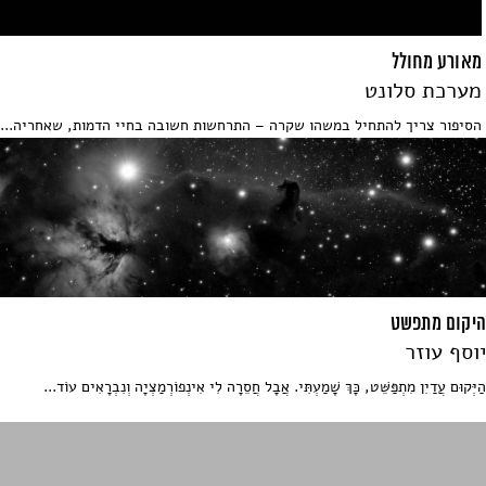
מאורע מחולל
מערכת סלונט
הסיפור צריך להתחיל במשהו שקרה – התרחשות חשובה בחיי הדמות, שאחריה...
היקום מתפשט
יוסף עוזר
הַיְּקוּם עֲדַיִן מִתְפַּשֵּׁט, כָּךְ שָׁמַעְתִּי. אֲבָל חֲסֵרָה לִי אִינְפוֹרְמַצְיָה וְנִבְרָאִים עוֹד...