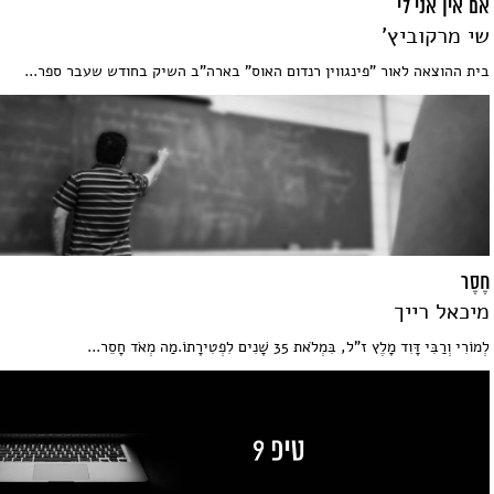
אם אין אני לי
שי מרקוביץ'
בית ההוצאה לאור "פינגווין רנדום האוס" בארה"ב השיק בחודש שעבר ספר...
חֶסֶר
מיכאל רייך
לְמוֹרִי וְרַבִּי דָּוִד מָלֶץ ז"ל, בִּמְלֹאת 35 שָׁנִים לִפְטִירָתוֹ.מַה מְאֹד חָסֵר...