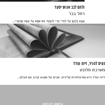
ולחם לבב אנוש יסעד
רחל בכר
אַבָּא זָלַגְתָּ עַל לֶחְיִי כְּדֵי לְהִוָּעֵד עִם אִמָּא עַל קְצֵה סַנְטֵרִי...
נעים להכיר, זיוה עודד
מערכת סלונט
זיוה עודד היא פסיכולוגית קלינית. שנים של מפגש קרוב עם סבלם...
הרשמה לניוזלטר