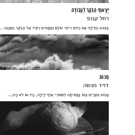
יָצָאתִי הַבֹּקֶר לַעֲבוֹדָה
רחל קנופ
בְּפְגשׁ הַלַּיְלָה אֶת הַיּוֹם רִיסֵי עוֹלָם נִפְתָּחִים וְיֹפְיוֹ שֶׁל הַבֹּקֶר הַמְּנַעֵר...
מַכּוֹת
דויד מנשה
מַכּוֹת מִצְרַיִם כְּמוֹ בַּפְּתִיחָה לְסִפּוּרֵי אֶלֶף לַיְלָה, הָיוּ אוֹ לֹא הָיוּ,...