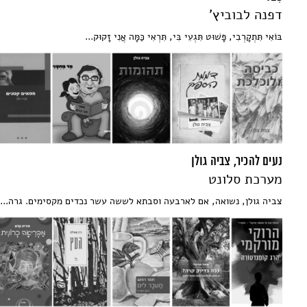
דפנה לבוביץ'
בּוֹאִי תִּתְקָרְבִי, פָּשׁוּט תִּגְעִי בִּי, תִּרְאִי כַּמָּה אֲנִי זָקוּק...
נעים להכיר, צביה גולן
מערכת סלונט
צביה גולן, נשואה, אם לארבעה וסבתא לששה עשר נכדים מקסימים. גרה...