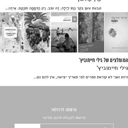
טבעת עשן בֹּקֶר כְּמוֹ לַיְלָה. זֶה טוֹב. רַק הַדְּמָמָה חוֹנֶקֶת. אֵיזֶה...
המומלצים של גילי חיימוביץ'
גילי חיימוביץ'
היות ואני לא קוראת ספרים לפי תאריך יציאה, אין להם גם...
הרשמה לניוזלטר
הרשמו לקבלת עדכון חודשי