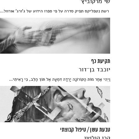
שי מרקוביץ'
רשת נטפליקס תפיק סדרה על פי ספרו הידוע של ג'ורג' אורוול...
תקיעת כף
יוכבד בן־דור
וַיְהִי אַחַר מוֹת הַקּוֹרוֹנָה יָרְדָה דִּמְעָה אֶל תּוֹךְ הַלֵּב, כִּי רָאִיתִי...
טבעת עשן / טיפול קבוצתי
קרן קולטון