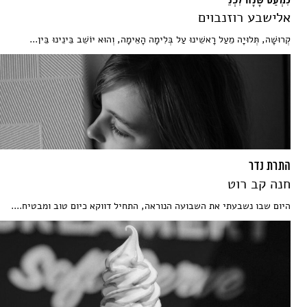
כִּמְעַט שָׁנָה לִפְנֵי
אלישבע רוזנבוים
קְרוּשָׁה, תְּלוּיָה מֵעַל רָאשֵׁינוּ עַל בְּלִימָה הָאֵימָה, וְהוּא יוֹשֵׁב בֵּינֵינוּ בֵּין...
התרת נדר
חנה קב רוט
היום שבו נשבעתי את השבועה הנוראה, התחיל דווקא כיום טוב ומבטיח....