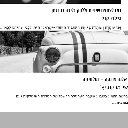
כמו לצחצח שיניים וללקק גלידה בו בזמן
גילת קול
אֲנִי עוֹקֶרֶת וְשׁוֹתֶלֶת בְּךָ אֶת הַתַּסְבִּיךְ הַיְּהוּדִי-יִשְׂרְאֵלִי הַזֶּה. לִפְנֵי שֶׁהִגַּרְנוּ לְכָאן...
אלנה פרנטה – בטלוויזיה
שי מרקוביץ'
ברשת הופיע בשבוע שעבר הטריילר הרשמי של הסדרה האיטלקית (עם
כתוביות...