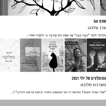
שפת אם
ערן צלגוב
נוֹלַדְתִּי לוֹמַר "הַבָּה הַבָּה" אַךְ שְׂפַת הֵם נִצְרְבָה בִּי וְלִמְּדָה אוֹתִי...
המומלצים של יולי 2021
מערכת סלונט
"אולי נפלה טעות? התיאוריה של המשפט החוזר וניתוח פרשת זדורוב" |...