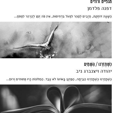
מגפיים ורודים
דפנה פלדמן
הַשָּׁעָה דּוֹחֶקֶת, חַיָּבִים לְמַהֵר לִפְעֹל בִּדְחִיפוּת, אֵין פֹּה זְמַן לְהַרְהֵר לִפְתֹּחַ...
כְּשֶׁחָזַרְנוּ / הַשָּׁמַיִם
יהודה ויצנברג ניב
כְּשֶׁחָזַרְנוּ כְּשֶׁחָזַרְנוּ הַבַּיְתָה, הַמַּזְגָן בָּאוֹטוֹ לֹא עָבַד. הַחַלּוֹנוֹת הָיוּ פְּתוּחִים וְרוּחַ...