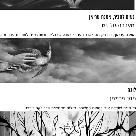
נעים להכיר, אמנה עריאן
מערכת סלונט
אמנה עריאן, בת 21, מהיישוב הערבי בענה שבגליל. סטודנטית לספרות עברית...
לונה
מתן פריימן
כִּי הָיִיתְ שׁוֹדֶדֶת אוֹר בְּחָסוּת הַחֲשֵׁכָה. לֵילוֹת מְקֻמָּטִים בְּלִי בֹּקֶר כּוֹפְפוּ...