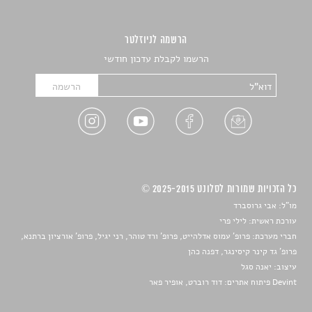
הרשמה לניוזלטר
הרשמו לקבלת עדכון חודשי
כל הזכויות שמורות לסלונט 2025-2015 ©
מו"ל: אבי גרוסברד
עורכת ראשית: לילי פרי
חברי מערכת: פרופ' עמוס אדלהייט, פרופ' ורד טוהר, רני יגיל, פרופ' אורציון ברתנא,
פרופ' גד קינר קיסינגר, דפנה כהן
עיצוב:
יאנה סגל
Devint פיתוח אתרים: דוד רוברט, אופיר פאר