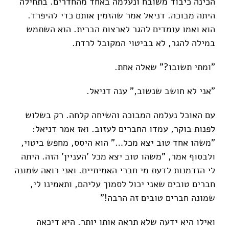
הכינה כיבוד משובח ונעלמה באחד מהחדרים. בתחילה
היתה מבוכה. דניאל אמר שהזמין אותם כדי להיפרד.
הוא ואמו עומדים להגר לארצות הברית. הוא השתמש
במילה להגר, לא בביטוי המקובל לרדת.
"ומתי תשובו?" שאלה אחת.
"אני לא חושב שנשוב," ענה דניאל.
עם האוכל נעלמה המבוכה והשיחה קלחה. רק בשלוש
לפנות בוקר, עמדו החברים לעזוב. ואז אמר דניאל:
"משהו אחד טוב יצא מכל…" הוא היסס, מחפש ביטוי,
ולבסוף אמר, "משהו טוב יצא מכל 'העניין' הזה. היתה
לי הזדמנות לדעת מי חברי האמיתיים. ואני רואה שמונה
חברים טובים שאני יכול לסמוך עליהם, ותאמינו לי,
שמונה חברים טובים זה הרבה!"
ואילו היא ידעה שלא תראה אותו יותר. היא דיכאה