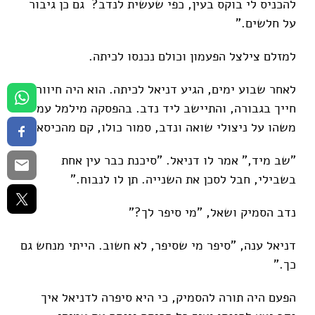
להכניס לי בוקס בעין, כפי שעשית לנדב? גם כן גיבור
על חלשים."
למזלם צילצל הפעמון וכולם נכנסו לכיתה.
לאחר שבוע ימים, הגיע דניאל לכיתה. הוא היה חיוור,
חייך בגבורה, והתיישב ליד נדב. בהפסקה מילמל עמיחי
משהו על ניצולי שואה ונדב, סמור כולו, קם מהכיסא.
"שב מיד," אמר לו דניאל. "סיכנת כבר עין אחת
בשבילי, חבל לסכן את השנייה. תן לו לנבוח."
נדב הסמיק ושאל, "מי סיפר לך?"
דניאל ענה, "סיפר מי שסיפר, לא חשוב. הייתי מנחש גם
כך."
הפעם היה תורה להסמיק, כי היא סיפרה לדניאל איך