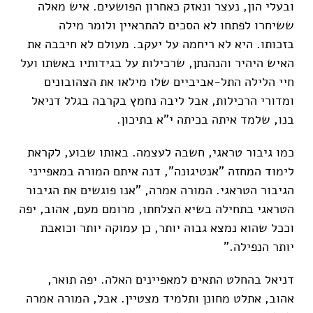
ובעלי הון, נעצר ונאזק כאחרון הפושעים. איש מאלה
ששיחרו לפתחו לא הסכים להתראיין ולומר מילה
בזכותו. היא לא ריחמה על יעקב. מעולם לא חיבבה את
האיש היהיר והנהנתן, שרכילות על בגידותיו באשתו ועל
חיי הלילה התל-אביביים שלו מילאו את הצהובונים
ומדורי הרכילות, אבל ליבה נחמץ בקרבה בגלל דניאל
בנו, שלמד איתה בכיתה י"א בתיכון.
כמו גיבור טראגי, חשבה לעצמה. באותו שבוע, לקראת
לימוד המחזה "אנטיגונה", דנה איתם המורה במאפייני
הגיבור הטראגי. המורה אמרה, "אנו פוגשים את הגיבור
הטראגי בתחילה בשיא הצלחתו, מרומם מעם, אהוב, יפה
וככל שהוא נמצא גבוה יותר, כן עמוקה יותר וכואבת
יותר הנפילה."
דניאל בהחלט התאים למאפיינים האלה. יפה תואר,
אהוב, אתלט מחונן ותלמיד מצטיין. אבל, המורה אמרה