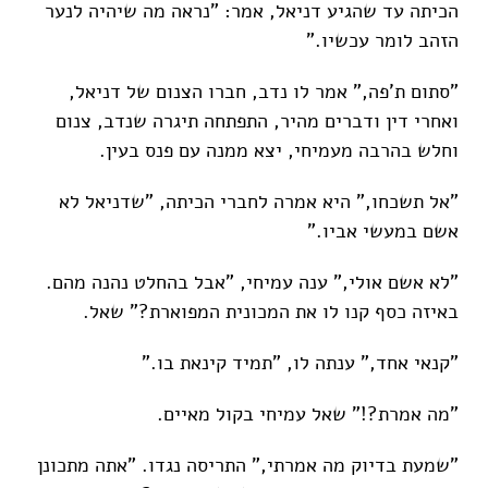
הכיתה עד שהגיע דניאל, אמר: "נראה מה שיהיה לנער
הזהב לומר עכשיו."
"סתום ת'פה," אמר לו נדב, חברו הצנום של דניאל,
ואחרי דין ודברים מהיר, התפתחה תיגרה שנדב, צנום
וחלש בהרבה מעמיחי, יצא ממנה עם פנס בעין.
"אל תשכחו," היא אמרה לחברי הכיתה, "שדניאל לא
אשם במעשי אביו."
"לא אשם אולי," ענה עמיחי, "אבל בהחלט נהנה מהם.
באיזה כסף קנו לו את המכונית המפוארת?" שאל.
"קנאי אחד," ענתה לו, "תמיד קינאת בו."
"מה אמרת?!" שאל עמיחי בקול מאיים.
"שמעת בדיוק מה אמרתי," התריסה נגדו. "אתה מתכונן