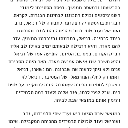
בהרשעתו ובמאסר ממושך. בפסח הסתיימו לימודי
השמיניסטים וכולם התכוננו לבחינות הבגרות. לקראת
הבגרות בהיסטוריה הצטרפה לחבורה של דניאל, נדב
ואוריאל ועוד שתי בנות מהכיתה והם למדו והתכוננו
ביחד לבחינה. דניאל, בתבונתו ובזיכרונו המצוין, עזר
להם מאוד, והיא הרגישה שבאותם ימים כאילו שב אליו
הברק הקודם. במסיבת הסיום, הופיעה אמו של דניאל
והיא חשבה שזו אישה אמיצה מאוד. האם היתה מסבירת
פנים ולא ניתן לראות את שברונה. הם נשארו, דניאל
ואמו רק לחלק הפורמאלי של המסיבה. דניאל לא
הצטרף למסיבת הכיתה שאמורה היתה להתקיים על שפת
הים. אבל לפני לכתו, פנה אליה ולעוד כמה תלמידים
והזמין אותם במוצאי שבת לביתו.
במוצאי שבת הגיעו היא ועוד שתי תלמידות, נדב
ואוריאל ועוד שלושה תלמידים מהכיתה המקבילה. אימו