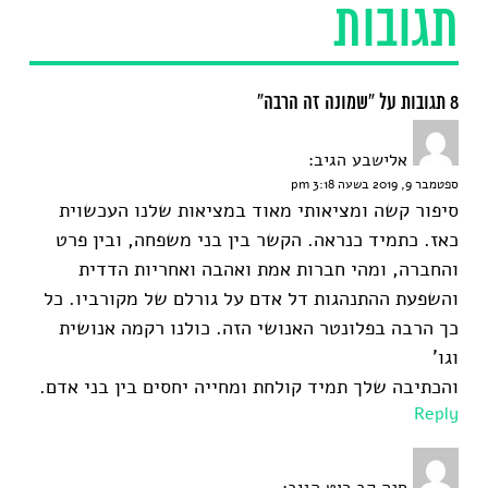
תגובות
8 תגובות על “שמונה זה הרבה”
אלישבע
הגיב:
ספטמבר 9, 2019 בשעה 3:18 pm
סיפור קשה ומציאותי מאוד במציאות שלנו העכשוית
כאז. כתמיד כנראה. הקשר בין בני משפחה, ובין פרט
והחברה, ומהי חברות אמת ואהבה ואחריות הדדית
והשפעת ההתנהגות דל אדם על גורלם של מקורביו. כל
כך הרבה בפלונטר האנושי הזה. כולנו רקמה אנושית
וגו'
והכתיבה שלך תמיד קולחת ומחייה יחסים בין בני אדם.
Reply
חנה קב רוט
הגיב: