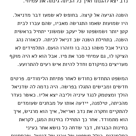
נדב יצא להגנתו ואיך כל הכיתה גינתה את עמיחי.
השנה הגיעה אל קיצה. בחופש לא שמעו דבר מדניאל.
היו שמועות שאמו התגרשה מאביו, שהם עברו לבית
קטן יותר ושמשפטו של יעקב שמשוני יתחיל בראשית
השנה. בתחילת השנה שב דניאל לכיתה. לכאורה נהג
כרגיל אבל משהו כבה בו וזוהרו הועם. התלמידים לא
הציקו לו, גם עמיחי סכר את פיו. אבל הוא לא היה מוקף
מעריצים כמיקודם וחדל להיות איש רעים להתרועע.
המשפט התחדש כחודש לאחר פתיחת הלימודים. פרטים
חדשים ומבישים התגלו בפרשה. היה נדמה לה שדניאל
הולך ומצטמק לנגד עיניה וליבה יצא אליו. כאשר נעדר
מהכיתה, טילפנה, יידעה אותו על מבחנים שעומדים
להתקיים וחקרה את נדב ואריאל, איך הוא מרגיש, איך
הוא מתמודד. אחר כך התחילו בחינות המגן, לקראת
בחינות הבגרות, דבר שדחה כל נושא אחר בעיני
התלמידים, כולל משפטו של אביו של דניאל, שהסתיים