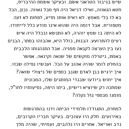
שיש בגיבור הטראגי אשם. ובעיקר אשמת ההיבריס,
חטא הגאווה, ואילו דניאל היה חף מכל גאווה. נכון, הכל
בא לו בלי מאמץ. לא ראית אותו מזיע, לפחות לא זעה
מטפורית. אבל דומה היה שהוא אינו מודע כלל לייחודו.
לא היתה בו שמץ יוהרה, לא התנשא ובכלל היה איש
רעים להתרועע. הבנות, כולל היא, אהבוהו בסתר, הבנים
נעו בין הערצה לקנאה סמויה. אבל התנהגותו הלבבית
באמת, ניטרלה מוקשים של שנאה וקינאה. אפשר
בהחלט לומר שהיה אהוב על הכל. ועכשיו נפילה שכזו.
איך ירגיש כבן לאדם שגנב כספים של ניצולי שואה?
איך יחוש ביודעו שבגדי המותגים שלו, המכונית
שמחכה רק שיוציא רישיון, ביתו היפה, נסיעותיו לחו"ל,
מומנו מכספי גזל נקלה?
למחרת, התגודדו תלמידי הכיתה ודנו בהתרגשות
באירועים. חלק היו עצובים. בעיקר חבריו הקרובים,
נדב ואריאל. אחרים היו נלהבים, ועמיחי, שהיה מלך