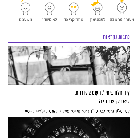
כתבות נקראות
לְיַד חַלּוֹן בֵּיתִי / הַשֶּׁמֶשׁ זוֹרַחַת
טארק טרביה
לְיַד חַלּוֹן בֵּיתִי לְיַד חַלּוֹן בֵּיתִי חֲלוֹמִי מַפְלִיג בְּאֳנִיָּה, וּלְצִדּוֹ נִשְׁמָתִי...