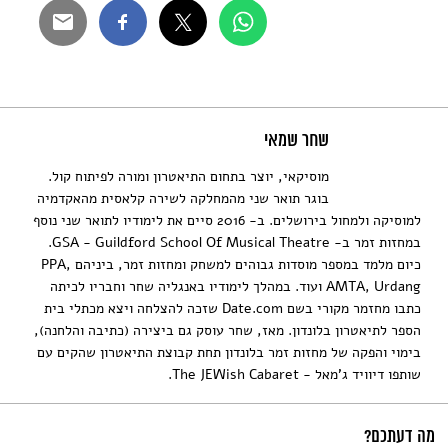
שחר שמאי
מוסיקאי, יוצר בתחום התיאטרון ומורה לפיתוח קול.
בוגר תואר שני מהמחלקה לשירה קלאסית מהאקדמיה
למוסיקה ולמחול בירושלים. ב- 2016 סיים את לימודיו לתואר שני נוסף
במחזות זמר ב- GSA - Guildford School Of Musical Theatre.
כיום מלמד במספר מוסדות גבוהים למשחק ומחזות זמר, ביניהם PPA,
AMTA, Urdang ועוד. במהלך לימודיו באנגליה שחר וחבריו לכיתה
כתבו מחזמר מקורי בשם Date.com שזכה להצלחה ויצא מכתלי בית
הספר לתיאטרון בלונדון. מאז, שחר עוסק גם ביצירה (כתיבה והלחנה),
בימוי והפקה של מחזות זמר בלונדון תחת קבוצת התיאטרון שהקים עם
שותפו דיוויד ג'מאל - The JEWish Cabaret.
מה דעתכם?