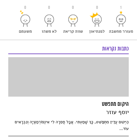
0
0
0
0
1
כתבות נקראות
היקום מתפשט
יוסף עוזר
הַיְּקוּם עֲדַיִן מִתְפַּשֵּׁט, כָּךְ שָׁמַעְתִּי. אֲבָל חֲסֵרָה לִי אִינְפוֹרְמַצְיָה וְנִבְרָאִים
עוֹד...