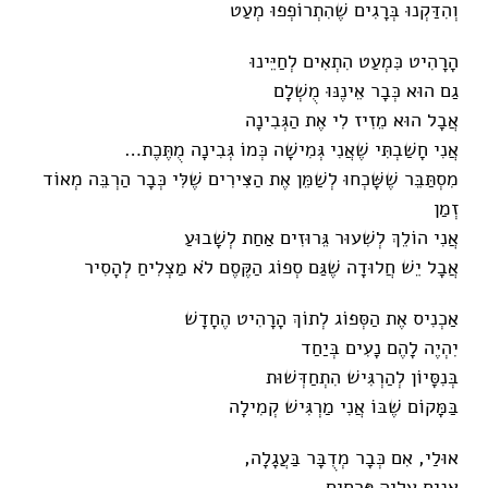
וְהִדַּקְנוּ בְּרָגִים שֶׁהִתְרוֹפְפוּ מְעַט
הָרָהִיט כִּמְעַט הִתְאִים לְחַיֵּינוּ
גַם הוּא כְּבָר אֵינֶנּוּ מֻשְׁלָם
אֲבָל הוּא מֵזִיז לִי אֶת הַגְּבִינָה
אֲנִי חָשַׁבְתִּי שֶׁאֲנִי גְּמִישָׁה כְּמוֹ גְּבִינָה מֻתֶּכֶת…
מִסְתַּבֵּר שֶׁשָּׁכְחוּ לְשַׁמֵּן אֶת הַצִּירִים שֶׁלִּי כְּבָר הַרְבֵּה מְאוֹד
זְמַן
אֲנִי הוֹלֵךְ לְשִׁעוּר גֵּרוּזִים אַחַת לְשָׁבוּעַ
אֲבָל יֵשׁ חֲלוּדָה שֶׁגַּם סְפוֹג הַקֶּסֶם לֹא מַצְלִיחַ לְהָסִיר
אַכְנִיס אֶת הַסְּפוֹג לְתוֹךְ הָרָהִיט הֶחָדָשׁ
יִהְיֶה לָהֶם נָעִים בְּיַחַד
בְּנִסָּיוֹן לְהַרְגִּישׁ הִתְחַדְּשׁוּת
בַּמָּקוֹם שֶׁבּוֹ אֲנִי מַרְגִּישׁ קְמִילָה
אוּלַי, אִם כְּבָר מְדֻבָּר בַּעֲגָלָה,
אַנִּיחַ עָלֶיהָ פְּרָחִים.