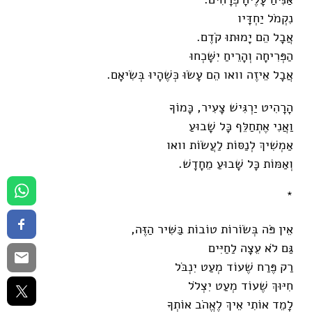
נִקְמֹל יַחְדָּיו
אֲבָל הֵם יָמוּתוּ קֹדֶם.
הַפְּרִיחָה וְהָרֵיחַ יִשָּׁכְחוּ
אֲבָל אֵיזֶה וואו הֵם עָשׂוּ כְּשֶׁהָיוּ בְּשִׂיאָם.
הָרָהִיט יַרְגִּישׁ צָעִיר, כָּמוֹךָ
וַאֲנִי אֶתְחַלֵּף כָּל שָׁבוּעַ
אַמְשִׁיךְ לְנַסּוֹת לַעֲשׂוֹת וואו
וְאַמּוֹת כָּל שָׁבוּעַ מֵחָדָשׁ.
*
אֵין פֹּה בְּשׂוֹרוֹת טוֹבוֹת בַּשִּׁיר הַזֶּה,
גַּם לֹא עֵצָה לַחַיִּים
רַק פֶּרַח שֶׁעוֹד מְעַט יִנְבֹּל
חִיּוּךְ שֶׁעוֹד מְעַט יִצְלֹל
לָמֵד אוֹתִי אֵיךְ לֶאֱהֹב אוֹתְךָ