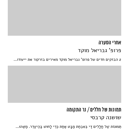
אחרי הסערה
פרופ' גבריאל מוקד
2 הבזקים חדים של פרופ' גבריאל מוקד מאירים בזרקור את ייעודו...
תמונות של חללים / נר התקומה
שושנה קרבסי
תְּמוּנוֹת שֶׁל חֲלָלִים דַּי בְּאִבְחַת מַבָּט אַחַת כְּדֵי לָחוּשׁ בַּהֶיעַדֵר. מַשֶּׁהוּ...