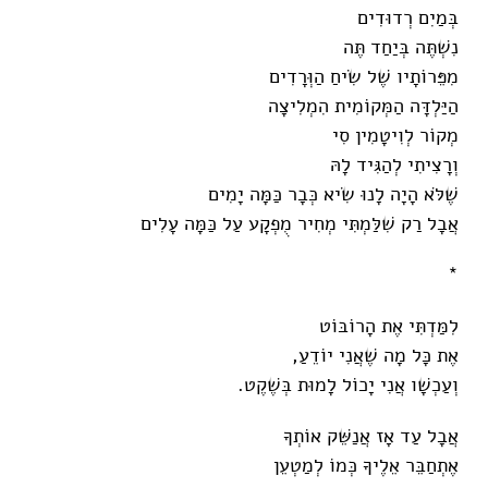
בְּמַיִם רְדוּדִים
נִשְׁתֶּה בְּיַחַד תֶּה
מִפֵּרוֹתָיו שֶׁל שִׂיחַ הַוְּרָדִים
הַיַּלְדָּה הַמְּקוֹמִית הִמְלִיצָה
מְקוֹר לְוִיטָמִין סִי
וְרָצִיתִי לְהַגִּיד לָהּ
שֶׁלֹּא הָיָה לָנוּ שִׂיא כְּבָר כַּמָּה יָמִים
אֲבָל רַק שִׁלַּמְתִּי מְחִיר מֻפְקָע עַל כַּמָּה עָלִים
*
לִמַּדְתִּי אֶת הָרוֹבּוֹט
אֶת כָּל מָה שֶׁאֲנִי יוֹדֵעַ,
וְעַכְשָׁו אֲנִי יָכוֹל לָמוּת בְּשֶׁקֶט.
אֲבָל עַד אָז אֲנַשֵּׁק אוֹתְךָ
אֶתְחַבֵּר אֵלֶיךָ כְּמוֹ לְמַטְעֵן