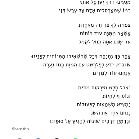
מַגָּעֵינוּ הָרַךְ יְעַרְסֵל אוֹתִי
כְּמוֹ שֶׁמְּעַרְסְלִים אָדָם עַל עֶרֶשׂ דְּוַי
צְפוּיָה לְךָ פְּרִיחָה מְאֻחֶרֶת
אֶשְׁאַב מִמֶּנָּה עוֹד כּוֹחוֹת
עַד שֶׁגַּם אַתָּה תָּחֵל לִקְמֹל
אַחַר כָּךְ נִתְנַחֵם בְּכָל שֶׁהִשְׁאִירוּ הַמְּנוֹחִים לְפָנֵינוּ
שׁוּבֵּרְט יָדַע לֶפְלַרְטֵט עִם הַמָּוֶת כְּמוֹ נַעֲרָה
אֲנַחְנוּ עוֹד לְמֵדִים
נֹאכַל סָלָט מִיְּרָקוֹת מֵתִים
וְנוֹסִיף לִחְיוֹת
נַמְצִיא מַשְׁמָעוּת לַפְּעוּלוֹת
נְנַחֵם אֶחָד אֶת הַשֵּׁנִי
וּנְדַמְיֵן דְּרָכִים שׁוֹנוֹת לְהַגִּיעַ אֶל סוּפֵינוּ
Share this...