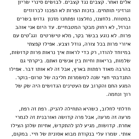
אלים ואחר. קצבים נגד קצבים. לבושים סינרי שריון
וגרזיני תותחים. בזכות הפרות לא הפכנו לברווזים
במטווח. נלחצנו, נחלצנו ופתחנו מזנון גדוש בשרים
וברזל, לא רחוק מבקר המטבחיים. עד היום אני אוהב
פרות. לא נוגע בבשר בקר, מלא טישרטים וגג'טים עם
איורי פרות בכל צורה, גודל וצבע. אפילו קפצתי
במיוחד להודו, רק כדי לראות איך נראות פרות קדושות,
שלמות, בריאות וחיות בין אנשים ואתם. ביקרתי גם
בהרבה מאוד רפתות בארץ, אבל זה לא אותו דבר. אפילו
התנדבתי חצי שנה למשמרות חליבה של טרום-בוקר.
המגע החם והקרוב עם העטינים הגדושים היה שק של
רוך ונחמה.
חדלתי לחלוב, כשהיא התחילה להניק. רפת זה רפת,
מרעה זה מרעה, אבל פרה קדושה ואורבנית זה לגמרי
אחרת. קדושות, מגיע להן להתקדש, אחיות שלהן הצילו
אותי. שמרו עלי בנקודת מבוא אסונית של חיי. במקום,