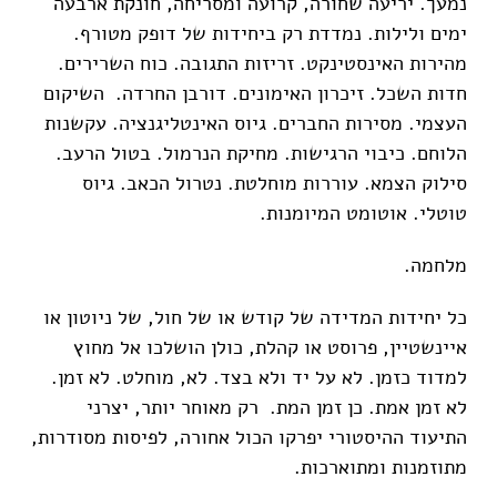
נמעך. יריעה שחורה, קרועה ומסריחה, חונקת ארבעה
ימים ולילות. נמדדת רק ביחידות של דופק מטורף.
מהירות האינסטינקט. זריזות התגובה. כוח השרירים.
חדות השכל. זיכרון האימונים. דורבן החרדה. השיקום
העצמי. מסירות החברים. גיוס האינטליגנציה. עקשנות
הלוחם. כיבוי הרגישות. מחיקת הנרמול. בטול הרעב.
סילוק הצמא. עוררות מוחלטת. נטרול הכאב. גיוס
טוטלי. אוטומט המיומנות.
מלחמה.
כל יחידות המדידה של קודש או של חול, של ניוטון או
איינשטיין, פרוסט או קהלת, כולן הושלכו אל מחוץ
למדוד כזמן. לא על יד ולא בצד. לא, מוחלט. לא זמן.
לא זמן אמת. כן זמן המת. רק מאוחר יותר, יצרני
התיעוד ההיסטורי יפרקו הכול אחורה, לפיסות מסודרות,
מתוזמנות ומתוארכות.