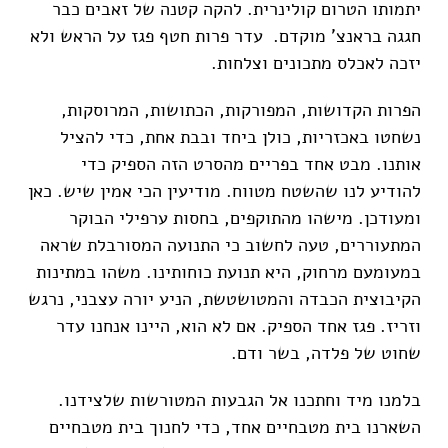
יתמותו הטרום קולינרית. להקה קטנה של זאבים כבר
חגגה בראנצ' מוקדם. עדר פרות חטף פגז על הראש ולא
יזכה לאכלס מתכונים וצלחות.
הפרות הקדושות, המפורקות, הכתושות, המרוסקות,
נשחטו באכזריות, כולן ביחד ובבת אחת, כדי להציל
אותנו. מבט אחד בפריים מהסרט הזה הספיק כדי
להודיע לנו שהשטח מטווח. מודיעין הכי אמין שיש. כאן
ומעודכן. מישהו מהתוקפים, בחסות ערפילי הבוקר
המתעוררים, טעה לחשוב כי התנועה המסורבלת שראה
במעומעם מרחוק, היא תנועת כוחותינו. משהו במתינות
הקיבוצית הכבדה והמטושטשת, הניע יורה עצבני, נרגש
וזריז. פגז אחד הספיק. אם לא הוא, היינו אנחנו עדר
שחוט של פלדה, בשר ודם.
בלמנו מיד וחתכנו אל הגבעות המטורשות שלצידנו.
השארנו בית מטבחיים אחד, כדי לחנוך בית מטבחיים