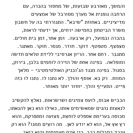
והמשך, מאורבע שבועות, של מחסור בהכרה, עם
הרחבה גופנית אל מערך מסורבל של אמצעים
מדיציניים. באחוזת "שיבא". התגוררתי בה על חשבון
משרד הביטחון כחמישה ירחים, אך ידעתי לראות,
בהכרה ובפועל, רק ארבעה. זמן אחר, זמן בית חולים.
מצפצף. מטפטף. דוקר. חודר. מנסר. חוקר. מאתגר.
מתגבר . רחם אחר. הריון אגרסיבי ללידת טלאים חדשה
ומופלאה. בפינה אחת של הזירה לוחמים בלבן, בירוק,
בסגול. בפינה מנגד הג'ובניק האולטימטיבי – מלאך
המוות. רק בא. אוסף והולך. לא נתנו לו. נתנו לו כזה
פייט. התעייף והלך. יחזור יותר מאוחר.
הכביש אבוס, לועס צמיגים ושרשראות. נאלץ להקשיב
לנאצות נהגים שמאשימים אותו, כאילו הוא כאן להנאתו,
מכוסה בערימת אספלט לוחצת, פצועה ומתפרקת, והוא
רץ אץ אל, הוא לא יודע לאן. מה רוצים ממנו? הוא רק
עובד בסבלות רכב. בני אדם מעמיסים והוא כואב