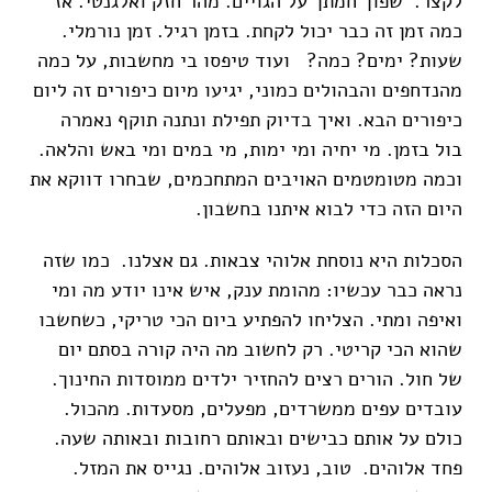
לקצר. שפוך חמתך על הגויים. מהר חזק ואלגנטי. אז
כמה זמן זה כבר יכול לקחת. בזמן רגיל. זמן נורמלי.
שעות? ימים? כמה? ועוד טיפסו בי מחשבות, על כמה
מהנדחפים והבהולים כמוני, יגיעו מיום כיפורים זה ליום
כיפורים הבא. ואיך בדיוק תפילת ונתנה תוקף נאמרה
בול בזמן. מי יחיה ומי ימות, מי במים ומי באש והלאה.
וכמה מטומטמים האויבים המתחכמים, שבחרו דווקא את
היום הזה כדי לבוא איתנו בחשבון.
הסכלות היא נוסחת אלוהי צבאות. גם אצלנו. כמו שזה
נראה כבר עכשיו: מהומת ענק, איש אינו יודע מה ומי
ואיפה ומתי. הצליחו להפתיע ביום הכי טריקי, כשחשבו
שהוא הכי קריטי. רק לחשוב מה היה קורה בסתם יום
של חול. הורים רצים להחזיר ילדים ממוסדות החינוך.
עובדים עפים ממשרדים, מפעלים, מסעדות. מהכול.
כולם על אותם כבישים ובאותם רחובות ובאותה שעה.
פחד אלוהים. טוב, נעזוב אלוהים. נגייס את המזל.