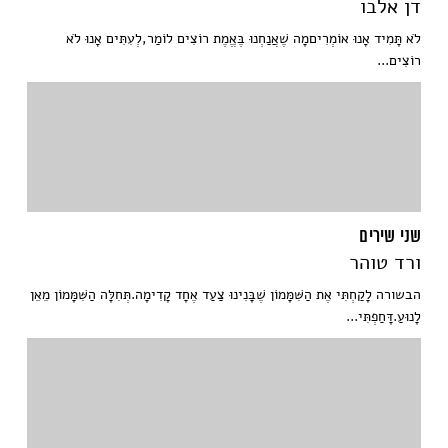
דן אלבו
לֹא תָּמִיד אָנוּ אוֹמְרִיםמָה שֶׁאֲנַחְנוּ בֶּאֱמֶת רוֹצִים לוֹמַר,לְעִתִּים אָנוּ לֹא
רוֹצִים...
שני שירים
ורד טוהר
הבשורה לָקַחְתִּי אֶת הַשִּׁמָּמוֹן שֶׁבָּנִינוּ צַעַד אֶחָד קָדִימָה.תְּחִלָּה הַשִּׁמָּמוֹן מֵאֵן
לָנוּעַ.דָּחַפְתִּי...