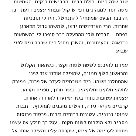
טוב שזה היום. כולם בבית. הכבישים ריקים. הטמטום
מטה חסד למנהיגים רפי שיקול ונפוחי עצמם ודעת. כן.
זה כבר הכעס שמתחיל להתנחשל. היו לי תוכניות
אחרות. הרי האידיוטים ידעו, שמשהו גדול מתארגן
בפתח. חברים שלי מהתעלה כבר סיפרו לי בהשתאות
ובדאגה. והעיתונים, והשכן מחיל הים שכבר גויס לפני
שבוע.
עמדנו להיכנס לשטח שטוח וקצר, כשהאור הקלוש
והראשון חשף תמונה, שהצילה אותנו עוד לפני
שהתחלנו משהו. בית מטבחיים לעדר של פרות, מפורק
לחלקי חלקים וחלקיקים. בשר חרוך, מפויח וקרוע.
עצמות עטופות נתחי בשר שיועדו לארוחה אחרת.
קרביים מקיאי גירה, ראשים מוכנים לפחלוץ. זנבות
עמוסי זבובים. עטינים כרותים וזבים. פרסות פרוסות
מסביב ולא הולכות לשום מקום. עגל רך חילץ את עצמו
מתחת לערימה של אימו, שקרסה עליו והצילה אותו אל