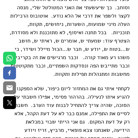
וסוחב. כך שיעשעתי את האני המטולטל שלי, מנסה
לקצר ולשפר את דרכי אל הלא נודע. אוטובוס הרכילות
העלה מיני שמועות, השערות, ניחושים, תקוות,
תוכניות. בכל תחנה ואיסוף, לא מתוכננת ולא מסודרת,
הצטרף עוד: שמעתי ש, אומרים ש, ראיתי ש, חושב
ש…בטוח ש, יודע ש, חבר ש…הכול מיילל ושידר, כי
משהו רע מאוד קורה. וכבר מרגישים את זה בקריביים,
וכבר מתייבש הפה ונסדקות השפתיים, וכבר מתקוטטות
מחשבות ומתנהלות תפילות ותקוות.
לקחתי איתי גם את המחזור ליום כיפור, שלא הספקנו
להגיע איתו לנעילה. בהרהור פסימי, אפילו חשבתי על
הסוכה, שהיה צריך להתחיל לבנות עוד הערב. חשבתי
לסיים את התפילה, אמנם כבר לא על דעת הקהל, אלא
רק על דעת המקום. גם אני הייתי שבוי במכלאת
הידיעה, שאנחנו צבא פופאיי, מרביץ, זריז ויודע