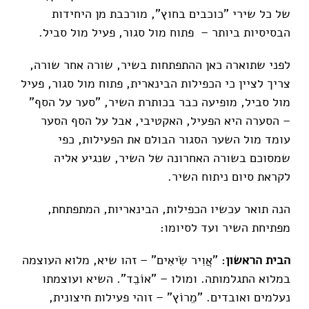
של כל שירי "כוכבים בחוץ", מורכבת מן היחידות
הבסיסיות ביותר – פתוח מול סגור, פעיל מול סביל.
לפני שתוארה כאן ההתפתחות בשיר, שורה אחר שורה,
צריך לציין כי הכפילות הבינארית, פתוח מול סגור, פעיל
מול סביל, מופיעה כבר בכותרת השיר, "סער על הסף"
– הסערה היא הפעיל, האקטיבי, אבל על הסף הסער
עומד מול השער הסגור הבולם את הפעילות, כפי
שמסוכם בשורה האחרונה של השיר, שנגיע אליה
לקראת סיום ניתוח השיר.
הנה תואר עכשיו הכפילות, הבינאריות, המתפתחת,
מפתיחת השיר ועד לסיומו:
הבית הראשון
: "אֲוִיר שִׂיאִים" – זהו שיא, מלוא העוצמה
במלוא התגלמותה. ומולו – "אוֹבֵד". השיא ועוצמתו
נעלמים ואובדים. "מֵרוֹץ" – זוהי פעילות חיצונית,