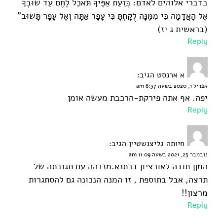
בדברי אלוהים לאדם: בְּזֵעַת אַפֶּיךָ תֹּאכַל לֶחֶם עַד שׁוּבְךָ
אֶל הָאֲדָמָה כִּי מִמֶּנָּה לֻקָּחְתָּ כִּי עָפָר אַתָּה וְאֶל עָפָר תָּשׁוּב"
(בראשית ג יז)
Reply
א ארנסט
הגיב:
אפריל 1, 2020 בשעה 8:37 am
יפה. אף אתה פירקת-הרכבת מעשה אומן
Reply
חיותה גליצנשטיין
הגיב:
נובמבר 23, 2021 בשעה 11:09 am
המןן תודה לאורציון ברתנא.מזדהה עם תגובתה של
תרצה, אבל בתוספת , זו המנה הנכונה גם להסתגרות
מרצון!!
Reply