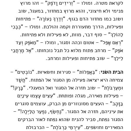
לקראת מטרה. ומולו – "וְרִידִים וָדֹפֶק" – זהו מרוץ
פנימי ולא חיצוני, והוא מרוץ במחזור, במעגל, שוב
ושוב כמו מחזור הדם בגוף. "וְדֶרֶךְ נֵעוֹרָה" – פתיחות
ופעילות, הדרך מתעוררת וקמה והולכת. ומולו – "כְּבֶכִי
לַהוֹלֵךְ" – סוף דבר, מוות, לא פעילות ולא פתיחות.
"רְאֵם אָפֵל" – אטום וכהה וסגור, ומולו – "מֵאֹפֶק וְעַד
אֹפֶק" – מרחב פתוח מלוא כל תבל נוכחותו. "אֶל מֶרְחֲבֵי
לֵילֵךְ" – שוב פתיחות ופעילות ומרחב.
הבית השני
: "בַּאֲפֵלוֹת" – סגירוּת וחשאיוּת. "נוֹבְטִים" –
צמיחה היא יציאה פעילה מן הסגור אל הפתוח. "חֲשָׁד
וּמְעַרְבֹּלֶת" – שוב חזרה אל הסגור ואל המעגלי. "בָּרָק!"
– פעילות מאירה, מגלה ופותחת. "עֵצִים עָצְמוּ עֵינַיִם
בַּזָּהָב" – העצים מסונוורים מן הברק, עוצמים סוגרים
את עיניהם, חזרה אל הסגור. "נֶחְשַׂף, נִפְעַר הַלַּיְלָה!" –
הסגור נפתח, סביר להניח שהוא נפתח לאור הברקים
המאירים וחושפים. "עֵירֻמֵּי כַּרְבֹּלֶת" – הכרבולת