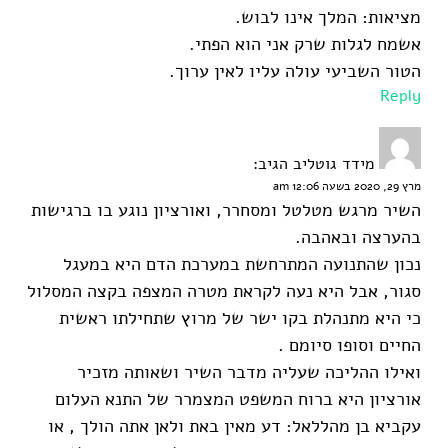
מציאות: המלך אינו לבוש.
אשמח לגלות שרק אני הוא הפתי.
הטור השביעי עולה עליו לאין ערוך.
Reply
מידד גוטליב
הגיב:
מרץ 29, 2020 בשעה 12:06 am
השיר מרגש מטלטל ומסחרר, ואורציון נוגע בו ברגישות
בהערצה ובאהבה.
נכון שהתנועה המתרחשת במערכת הדם היא במעגל
סגור, אבל היא נעה לקראת מטרה המצפה בקצה המסלול
כי היא מתנהלת בקו ישר של מרוץ שתחילתו ראשית
החיים וסופו סיומם .
ואילו ההליכה שעליה מדבר השיר ושאותה מזכיר
אורציון היא ברוח המשפט המצמרר של התנא העלום
עקביא בן מהללאל: דע מאין באת ולאן אתה הולך , או