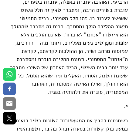
הרביעי. האהובה עוברת באפלה, עוברת בשערים,
עוברת בשירים הרבה, ומתברר שאין זה חלל פשוט
שאפשר לעבור בו. זהו חלל מטפורי. בבית החמישי
תיאור ההליכה הולך ומסתבך. בבית זה מתברר שההולך
הוא איזשהו "אנחנו" לא ברור, שאינם הולכים אלא
עוֹפוֹת ומִפְרָֹשים נעים מעליהם, ויותר מזה – הדרכים,
עמוסות מרחב ושיר, הן ההולכות לקראתם, לקראת
ה"אנחנו" המסתורי. תמונת ההליכה הולכת ומסתבכת
עוד יותר בבית השישי, הבית האחרון של השיר: מתברר
שעונת השנה, הסתיו, האקלים ומה שהוא מסמל, כל זה
הוא ההולך, ואילו האישה המסתורית, האהובה
המסתורית, סוגרת את דלתותיה בפניו.
2.
כשמנסים להבין את המטאפורות השונות בשיר רואים כי
כמעט כולן קשורות בסערה ובהליכה בה, ושפת השיר