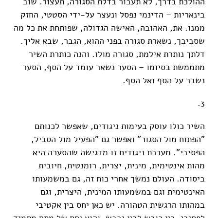
ההולכת בדרך, לא תעבור בדלת הסגורה, תעצור. שוב
בינאריות – הדינמי נפסל ונעצר על-ידי הסטטי, החזק
ממנו. את, האהובה, האישה הגדולה, שפותחת את כל מה
שסביבך, נשארת סגורה בפני ההוא, הגבר, שבא אליך.
דלתך נותרת אילמת, סגורה מולו. והנה כותרת השיר
מתממשת בסיומו – הסער נשאר עומד על הסף, הסער
נשבר על הסף ואל הסף.
3.
השיר כולו עוסק בעימות ניגודים, שאפשר לכנותם
"הפתוח מול הסגור" ואפשר גם "הפעיל מול הסביל,
הפסיבי". מערכת ניגודים זו מדגישה שהסערה היא
מהות אינטימית, מינית, יצרית, רומנטית, חיובית
ביסודה. העולם נמשך אחרי כוח זה, גם במשמעותו
האינטימית וגם במשמעותו המינית, היצרית, וגם
במהותו הרגשית הטהורה. יש כאן יחס בין אקטיבי
לפסיבי, בין כובש לבין נכבש, והוא יחס של מתח מתמיד