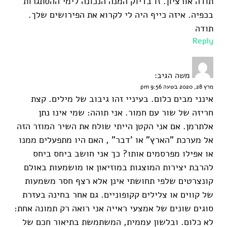
תודה אורציון. זו בדיוק המנה הנכונה לימי ההסתגרות
בכפיה. איזה כייף היה לי לקרוא את הפירושים שלך.
תודה
Reply
משה
הגיב:
מרץ 28, 2020 בשעה 9:56 pm
אינני מבים כלום. בעיניי זהו גיבוב של מילים. קצת
חריזה של שור עם חמור. אני תוהה: שמי אינו נתן
אלתרמן. אם אני הקטן הייתי שולח את השיר המוזר הזה
אל מערכת "הארץ" או 'דבר" , האם היו מתפעלים ממנו
או אפילו מפרסמים אותו? כך אני חושב ביחס ביחס
להרבת יצירות המוצגות במוזיאון או מושמעות באולם
קונצרטים שלפי תחושתי אינן אלא רצף חסר משמעות
של קווים או צלילים קקופוניים. גם אחר בחינה בעזרת
סוגים שונים של אמצעי ראייה אני רואה רק תמונה אחת:
לא כלום. ובלשון עממית, המשתמשת בתיאור חכם של