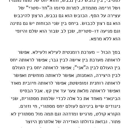
ושל זרימה מתמדת, למרות סיומו ה"חד-סטרי" של
עצירה על הסף. הכובש הוא גם נכבש, הרצון להיכבש
הוא גם רצון לכבוש. ביחס בין שני הכוחות יש גם נתינה
וגם פגיעה דו-סטרית, שכן לב שבור הוא שלם והיופי
הוא ללא מרפא.
בסך הכול – מערכת רומנטית לעילא ולעילא. אפשר
לראותה מערכת בין אישה לבין גבר; אפשר לראותה יחס
בין העולם לבין ה"אני"; אפשר לראותה יחס בין העולם
לבין היצירה, האמנות; אפשר לראותה מוחשית ואפשר
לראותה רוחנית ומופשטת; אפשר לראותה חיובית מאוד
ואפשר לראותה מלאת צער עד אין קץ. אבל הבסיס
הבינארי מאחד את כל אלה לכדי שלמות מסתורית, שני
ניגודים שיש ביניהם לעולם יחס מסתורי, חי וזורם.
הקורא קולט, מרגיש ומזדהה וגם תמה מול מסתורין לא
פתור. ובזאת גדולתו האדירה של אלתרמן היוצר