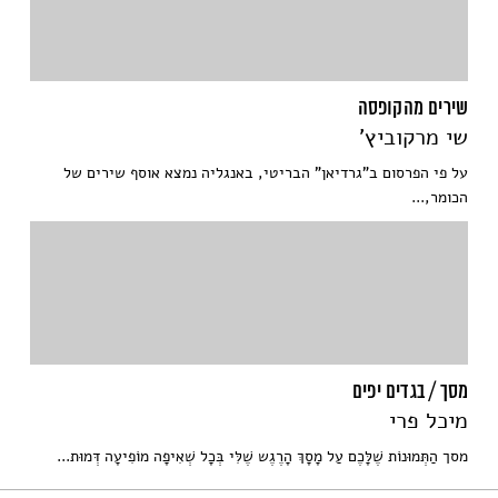
שירים מהקופסה
שי מרקוביץ'
על פי הפרסום ב"גרדיאן" הבריטי, באנגליה נמצא אוסף שירים של
הכומר,...
מסך / בגדים יפים
מיכל פרי
מסך הַתְּמוּנוֹת שֶׁלָּכֶם עַל מָסָךְ הָרֶגֶש שֶׁלִּי בְּכָל שְׁאִיפָה מוֹפִיעָה דְּמוּת...