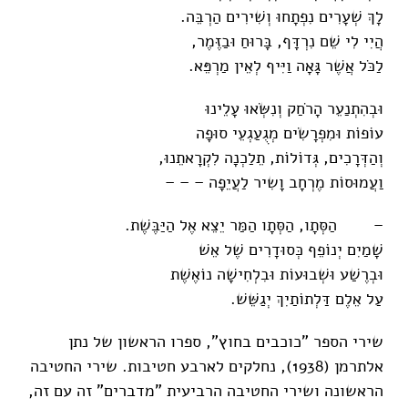
לָךְ שְׁעָרִים נִפְתָחוּ וְשִׁירִים הַרְבֵּה.
הֲיִי לִי שֵׁם נִרְדָּף, בָּרוּחַ וּבַזֶּמֶר,
לַכֹּל אֲשֶׁר גָּאָה וַיִּיף לְאֵין מַרְפֵּא.
וּבְהִתְנַעֵר הָרֹחַק וְנִשְּׂאוּ עָלֵינוּ
עוֹפוֹת וּמִפְרָשִׂים מְגֻעַגְעֵי סוּפָה
וְהַדְּרָכִים, גְּדוֹלוֹת, תֵלַכְנָה לִקְרָאתֵנוּ,
וַעֲמוּסוֹת מֶרְחָב וָשִיר לַעֲיֵפָה – – –
– הַסְּתָו, הַסְּתָו הַמַּר יֵצֵא אֶל הַיַּבֶּשֶׁת.
שָׁמַיִם יְנוֹפֵף כְּסוּדָרִים שֶׁל אֵשׁ
וּבְרֶשַׁע וּשְׁבוּעוֹת וּבִלְחִישָׁה נוֹאֶשֶׁת
עַל אֵלֶם דַּלְתוֹתַיִךְ יְגַשֵּׁשׁ.
שירי הספר "כוכבים בחוץ", ספרו הראשון של נתן
אלתרמן (1938), נחלקים לארבע חטיבות. שירי החטיבה
הראשונה ושירי החטיבה הרביעית "מדברים" זה עם זה,