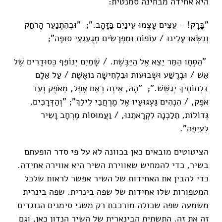
היא אחידה מבחינה סמנטית:
"בָּרָק! – עֵצִים עָצְמוּ עֵינַיִם בַּזָּהָב."; "וּבְהִתְנַעֵר הָרֹחַק
וְנִשְּׂאוּ עָלֵינוּ / עוֹפוֹת וּמִפְרָשִׂים מְגֻעַגְעֵי סוּפָה";
"הַסְּתָו הַמַּר יֵצֵא אֶל הַיַּבֶּשֶׁת. / שָׁמַיִם יְנוֹפֵף כְּסוּדָרִים שֶׁל
אֵשׁ / וּבְרֶשַׁע וּשְׁבוּעוֹת וּבִלְחִישָׁה נוֹאֶשֶׁת / עַל אֵלֶם
דַּלְתוֹתֶיךָ יְגַשֵּׁשׁ."; "הָהּ, אֵיזֶה רְאֵם אָפֵל, מֵאֹפֶק וְעַד
אֹפֶק, / הִנְהִים גַּעְגּוּעָיו אֶל מֶרְחֲבֵי לֵילֵךְ"; "וְהַדְּרָכִים,
גְּדוֹלוֹת, תֵלַכְנָה לִקְרָאתֵנוּ, / וַעֲמוּסוֹת מֶרְחָב וָשִיר
לַעֲיֵפָה".
הציטוטים מובאים כאן בכוונה לא על פי סדר הופעתם
בשיר, כדי להמחיש שאווירת השיר היא אווירה אחידה.
כדי להבין את האחידות של השיר אפשר לראות שלכל
המטפורות שלו אחידות של שפה בינרית. שפה בינרית
משמעה שפה שכולה מורכבת רק משני סימנים הנוגדים
זה את זה. התשתית הבינארית של השיר הנדון כאן, וגם