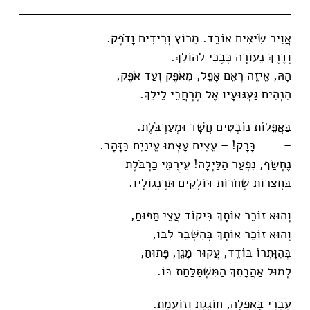
אֲוִיר שִׂיאִים אוֹבֵד. מֵרוֹץ וְרִידִים וָדֹפֶק.
וְדֶרֶךְ נֵעוֹרָה כְּבֶכִי לַהוֹלֵךְ.
הָהּ, אֵיזֶה רְאֵם אָפֵל, מֵאֹפֶק וְעַד אֹפֶק,
הִנְהִים גַּעְגּוּעָיו אֶל מֶרְחֲבֵי לֵילֵךְ.
בַּאֲפֵלוֹת נוֹבְטִים חֲשָׁד וּמְעַרְבֹּלֶת.
– בָּרָק! – עֵצִים עָצְמוּ עֵינַיִם בַּזָּהָב.
נֶחְשַׂף, נִפְעַר הַלַּיְלָה! עֵירֻמֵּי כַּרְבֹּלֶת
בַּחֲצֵרוֹת שְׁחֹרוֹת דּוֹלְקִים תַּרְנְגוֹלָיו.
וְהוּא זוֹכֵר אוֹתָךְ בִּיקוֹד עֲצֵי תַּפּוּחַ,
וְהוּא זוֹכֵר אוֹתָךְ בְּהִשָּׁבֵר לִבּוֹ,
בְּהִוָּתְרוֹ בּוֹדֵד, עֲקוּר מָגֵן, פָּתוּחַ,
לְמוּל אַהֲבָתֵךְ הַמִּשְׁתַּלַּחַת בּוֹ.
עִבְרִי בָּאֲפֵלָה, חוֹגֶגֶת וְזוֹעֶמֶת.