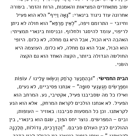
שוב מתאחדים המציאות והאמנות, הרוח והזמר. בשורה
אחרונה עוד ניגוד בינארי: "גָּאָה וַיִּיף" הלא הוא פעיל
וחיובי – התרומם ויפה, "לְאֵין מַרְפֵּא" הוא חולה לא ניתן
לריפוי, עומד להיסגר ולחלוף. ובניסוח בינארי תמציתי:
האהבה היא הכול, אבל היא גם מחלה, לא כלום. היופי
הוא הכול, אבל הוא גם מחלה, לא כלום. העוצמה היא
החולשה הגדולה ביותר, הקצה האחד הוא גם הקצה
השני.
הבית החמישי
: "וּבְהִתְנַעֵר הָרֹחַק וְנִשְּׂאוּ עָלֵינוּ / עוֹפוֹת
וּמִפְרָשִׂים מְגֻעַגְעֵי סוּפָה" – אנחנו פסיביים, לא נעים,
ואילו כל מה שסביבנו פעיל, אקטיבי, נע. המרחב הוא
הפעיל. לא אנחנו הולכים לקראת המרחק, אלא הוא הנע
לקראתנו. וכן כל המסעות סביבנו: באוויר – העופות;
ובים – המפרשים. נוצר יחס הפוך, שגם הוא בינארי, בין
ההולכים לבין העולם סביבם. "וְהַדְּרָכִים, גְּדוֹלוֹת, תֵלַכְנָה
לִקְרָאתֵנוּ," – אותו היפוך בינארי בין ההולך לבין הדרך,