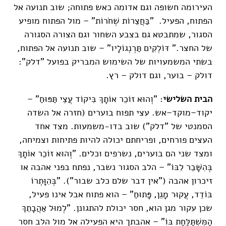
העירומה חשופה וגם אדומה כאש פתוחה; שוב תנועה אל
הפתוח, הפעיל. "בַּחֲצֵרוֹת שְׁחֹרוֹת" – מול הפתוח מופיע
הסגור, שמתבטא גם בצבע השחור וגם הצורה הסגורה
של החצר." דּוֹלְקִים תַּרְנְגוֹלָיו" – שוב תנועה אל הפתוח,
בשתי המשמעויות של השימוש המבריק בפועל "דלק":
דולק – בוער, וגם דולק – רץ.
הבית השלישי
: "וְהוּא זוֹכֵר אוֹתָךְ בִּיקוֹד עֲצֵי תַּפּוּחַ" –
יקוד–מוקד–אש. עצי תפוח בוערים (חזרה אל השדה
הסמנטי של "דלק") שוב בדו-משמעות. מצד אחד
העצים פורחים, ופריחתם יכולה להיות פתיחות וצמיחה,
ומצד שני הם בוערים, נשרפים וכלים. "וְהוּא זוֹכֵר אוֹתָךְ
בְּהִשָּׁבֵר לִבּוֹ" – הלב הסגור נשבר, נפתח בפני אהבה או
זיכרון אהבה ("אין דבר שלם כלב שבור"). "בְּהִוָּתְרוֹ
בּוֹדֵד, עֲקוּר מָגֵן, פָּתוּחַ" – הוא פתוח אבל אינו פעיל,
שכן עקור מגן הוא, חסר יכולת להתגונן. "לְמוּל אַהֲבָתֵךְ
הַמִּשְׁתַּלַּחַת בּוֹ" – אהבתך היא הפעילה אל מול הלב חסר