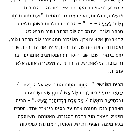
שנטבע במטפורה הקודמת של בית זה – הדרכים
פועלות, הולכות, ואילו אנחנו דוממים. "וַעֲמוּסוֹת מֶרְחָב
וָשִיר לַעֲיֵפָה – – -" – הדרכים הולכות כשהן מלאות
מרחב ושיר, ועומס זה של מרחב ושיר מביא לא
להמרצתן אלא עוצרן. השילוב המטפורי של מרחב ושיר,
היסודות החיוביים של הדרכים, עוצר את הדרכים. שוב
יחס בינארי שבו שני היסודות המסומנים אומרים דבר
והיפוכו. המלאוּת של הדרך אינה מעשירה אותה אלא
עוצרת.
הבית השישי
: "-הַסְּתָו, הַסְּתָו הַמַּר יֵצֵא אֶל הַיַּבֶּשֶׁת. /
שָׁמַיִם יְנוֹפֵף כְּסוּדָרִים שֶׁל אֵשׁ / וּבְרֶשַׁע וּשְׁבוּעוֹת
וּבִלְחִישָׁה נוֹאֶשֶׁת / עַל אֵלֶם דַּלְתוֹתַיִךְ יְגַשֵּׁשׁ." – הבית
האחרון כולו תמונה אחת על בסיס בינארי אחד. הסתיו
הפעיל ייעצר מול הדלת הסגורה, האטומה, השותקת
בלא מענה. הפעילות של הסתיו, המנוגדת לפעילות