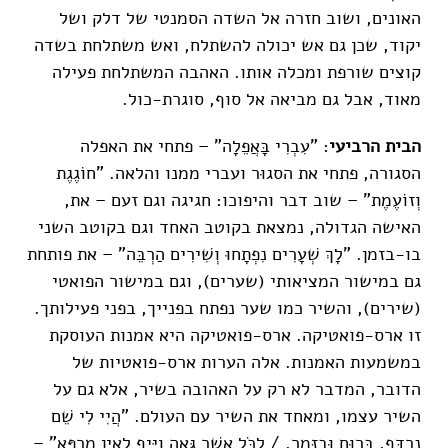
האונים, ושוב חזרה אל השדה הסמנטי של דלק ושל
יקוד, שכן גם אש יכולה להשתלח, ואש משתלחת בשדה
קוצים שורפת ומכלה אותו. האהבה המשתלחת פעילה
מאוד, אבל גם מביאה אל סוף, סוגרת-כול.
הבית הרביעי
: "עִבְרִי בָּאֲפֵלָה" – פתחי את האפלה
הסגורה, פתחי את הסגוּר ועברי ממנו והלאה. "חוֹגֶגֶת
וְזוֹעֶמֶת" – שוב דבר והיפוכו: חגיגה וגם זעם – את,
האישה הגדולה, נמצאת בקוטב האחד וגם בקוטב השני
בו-בזמן. "לָךְ שְׁעָרִים נִפְתָחוּ וְשִׁירִים הַרְבֵּה" – את פותחת
גם במישור המציאותי (שערים), וגם במישור הפואטי
(שירים), והשיר כמו שער נפתח בפנייך, בפני פעילותך.
זו ארס-פואטיקה. ארס-פואטיקה היא אמנות העוסקת
במשמעות האמנות. אלה הערות ארס-פואטיות של
הדובר, המדבר לא רק על האהובה בשיר, אלא גם על
השיר עצמו, ומאחד את השיר עם העולם. "הֲיִי לִי שֵׁם
נִרְדָּף, בָּרוּחַ וּבַזֶּמֶר, / לַכֹּל אֲשֶׁר גָּאָה וַיִּיף לְאֵין מַרְפֵּא" –