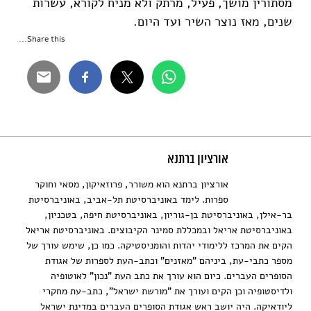
מסתורין מושך, פעיל, מרתק ולא מניח לקורא, עשרות
שנים, מאז נוצר השיר ועד היום.
Share this...
אורציון ברתנא
אורציון ברתנא הוא משורר, פרוזאיקון, מסאי וחוקר
ספרות. לימד באוניברסיטת תל-אביב, באוניברסיטת
בר-אילן, באוניברסיטת בן-גוריון, באוניברסיטת חיפה, בטכניון,
באוניברסיטת אריאל ובמכללת סמינר הקיבוצים. באוניברסיטת אריאל
הקים את המרכז ללימודי יהדות והומניסטיקה. כמו כן, שימש עורך של
מספר כתבי-עת, ביניהם "מאזנים" וכתב-העת לספרות של אגודת
הסופרים העברים. כיום הוא עורך את כתב העת "נכון" לאוטופיה
ולדיסטופיה וכן הקים ועורך את "מורשת ישראל", כתב-עת מחקרי
ליודאיקה. היה יושב ראש אגודת הסופרים העברים במדינת ישראל