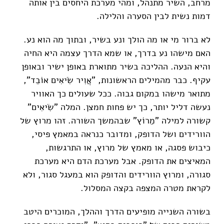
מרחב, השיר מתנהל, ומהי מערכת היחסים בין אותה
דמות נשית לבין הסערה והלילה.
לא ברור מי או מה הולך ונע בשיר, ובתוך מה הוא נע.
האם מישהו נע בדרך, או שמא הדרך עצמה היא החיה
והיא הנעה. ההליכה בשיר מתוארת באופן ישיר ובאופן
עקיף. כבר מהמילים הראשונות, "אֲוִיר שִׂיאִים אוֹבֵד",
מתואר מישהו במקום גבוה. ככל שעולים כך האוויר
נעשה דליל יותר, כך יש פחות חמצן. המלה "שִׂיאִים"
קשורה למילה "מֵרוֹץ" שבהמשך השורה. זהו מרוץ של
הוורידים ושל הדופק, ומדובר כנראה במאמץ פיסי,
כיבוש פסגה, או מאמץ של מרוץ, או התרגשות,
המאיצים את הדופק. אבל מערכת הדם היא מערכת
סגורה, ומרוץ הוורידים והדופק הוא במעגל סגור, ולא
לקראת מטרה המצפה בקצה המסלול.
בשורה השנייה מופיעים הדרך וההלך, המוכרים היטב