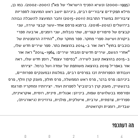
(2000-1995) ונשיא הסניף הישראלי של פא"ן (2002-2001). כמו כן,
מילא תפקידים ציבוריים רבים, ביניהם יושב ראש המועצה לספריות
ציבוריות במשרד התרבות (2015-2011) וחבר המועצה להשכלה גבוהה
בירושלים (2016-2012). ברתנא פרסם אחד-עשר קבצי שירה, שני
קבצים של סיפורים קצרים, שתי נובלות, שני רומנים, ארבעה ספרי
ביקורת ושישה ספרי מחקר. ספר מחקר שלו, "החידה הרומנטית של
כוכבים בחוץ" ראה אור ב-2014 בהוצאת כתר. ספר שירים חדש שלו,
"אחרי הגשם, שירים חדשים ומבחר שירים: 2014-1964" ראה אור
ב-2015 בהוצאת קשב לשירה. "בסיפור עצמו", רומן חדש שלו, ראה
אור באפריל 2019 בהוצאה משותפת של עמדה ושל כרמל. יצירתו
ועבודתו הספרותית זכו בפרסים רבים, במלגות ובמענקים ספרותיים,
ביניהם: פרס ברנר, פרס ראש הממשלה, פרס חולון, מענק קרן וולף, פרס
ברנשטיין, מענק קרן רבינוביץ' לספרות ועוד. יצירותיו ומחקריו תורגמו
ופורסמו בכשלושים שפות, ביניהן: אנגלית, סינית, רוסית, אוקראינית,
ספרדית, צרפתית, ערבית, איטלקית, פולנית, גרוזינית (גיאורגית),
שבדית, רומנית וקרואטית.
מה דעתכם?
0
0
2
1
6