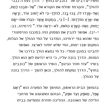
משירים רבים של "כוכבים בחוץ": "ודרך נעורה כבכי
להולך", וההֶרמז שולח את הקורא אל: "אַל-תִּבְכּוּ לַמֵת,
וְאַל-תָּנֻדוּ לוֹ; בְּכוּ בָכוֹ, לַהֹלֵךְ–כִּי לֹא יָשׁוּב עוֹד, וְרָאָה
אֶת-אֶרֶץ מוֹלַדְתּוֹ. [—] כִּי, בִּמְקוֹם אֲשֶׁר-הִגְלוּ אֹתוֹ–שָׁם
יָמוּת; וְאֶת-הָאָרֶץ הַזֹּאת, לֹא-יִרְאֶה עוֹד." (ירמיהו, כב:
י-יב). אפשר להבין את הפסוק הזה במובנו ההיסטורי
כפי שהוא בפי ירמיהו, המדבר על החי ההולך אל הגלות,
המקום שבו ימות, החי שלא יחזור לארצו. ואפשר
להבינו במובן סמלי: כל חי נמצא הולך בדרכו אל
המוות. הדרך בוכה עליו, כי היא יודעת לאן הוא הולך.
בשיר "עוד חוזר הניגון", השיר הראשון של "כוכבים
בחוץ", הדרך נפקחת להולך, וכאן להפך – הדרך בוכה
על ההולך.
בהמשך הבית הראשון, החושך של הסערה הוא "רְאֵם
אָפֵל, מֵאֹפֶק וְעַד אֹפֶק", הנוהם ומתגעגע אל מרחבי
הלילה של האהובה. ההליכה חוזרת ומופיעה בבית