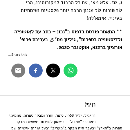
ג, טז. אלא מאי, עם כל הכבוד למקורותינו, הרי
שהשורות של עגנון הרבה יותר פלסטיות ואימתיות
בעיניי. אימא'לה!
**
המאמר פורסם בדפוס ב"נכון – כתב עת לאוטופיה
ולדיסטופיה בספרות", גיליון מס' 5, בעריכת פרופ'
אורציון ברתנא, אוקטובר 2020.
Share this...
רן יגיל
רן יגיל, יליד 1968, סופר, עורך ומבקר ספרות. ממקימי
ומעורכי "עמדה" - ביטאון לספרות. משמש כמבקר
ספרות ב"הארץ" ובעבר היה מבקר ב"מעריב" ובעל טורים אישיים שם