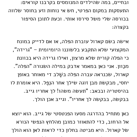
ובחיים, במה שהילדים המנומסים בקרבנו קוראים:
התעסקות במקום הפרטי, חש אי נוחות וזע בחוסר שלווה
בכורסה שלי משל סירסו אותי. וכעת לתוכן הסיפור
בקצרה:
אישה בשם קארול עוברת הפלה, או אם לדייק במונח
המקצועי שלא התקבע בלשוננו היומיומית – "גרידה",
כי הפלה קורית שלא מרצון, ואילו גרידה היא בכוונת
מכַוון. אני כאן במאמר אדבק במילה השגורה "הפלה".
קארול, שכנראה עברה הפלה בשָׁלב די מאוחר באופן
יחסי, מבקשת מבן זוגה שילך אחר הנֵפֶל. היא אומרת לו
בהיסטריה ובכאב: "תעשה משהו! לך אחריו גייבּ.
בבקשה, בבקשה לך אחריו". וגייבּ אכן הולך.
כאן מתחיל בהדרגה מסעו הפנטסטי של גייבּ. הוא יוצא
אל הרחוב, כדי להתאוור כמובן מהלחץ הנפשי הנורא
של קארול. היא מביטה בחלון כדי לראות לאן הוא הולך