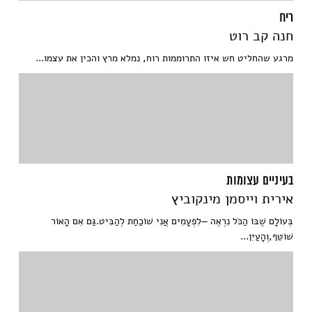
ריח
חנה קב רוט
מרגע שהחליט חש איזו התרוממות רוח, נמלא מרץ והכין את עצמו...
בעיניים עצומות
אירית וייסמן מינקוביץ
בְּעוֹלָם שֶׁבּוֹ הַכֹּל נִרְאֶה —לִפְעָמִים אֲנִי שׁוֹכַחַת לְהַבִּיט.גַּם אִם הָאוֹר
שׁוֹטֵף,וְהָעַיִן...