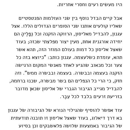
היו מעשים רעים וחסרי אחריות.
אבל קיים הבדל נוסף בין שני העולמות הפנטסטיים
שאליו קולעים אותנו שני הסופרים הגדולים הללו. אצל
עגנון, להבדיל מאליסון, הרווקה הזקנה וכל נְפָלֶיהָ הם
יחידה אורגנית אחת, מעין יצור מפלצתי שכזה; בעוד
שאצל אליסון כל דמות בעולם המוזר הזה, תהא אשר
תהא, עומדת כשלעצמה. עגנון כותב: "כיוצא בזה כל
צער וכל מכאוב שהגיע לאחד מאנשי המקום הרגישה
הזקנה בעצמה ובבשרה. בעצמה ובבשרה ממש". וזה
חזק, כי הרי כל הנפלים הם בשר מבשרהּ, שכנוּ ברחמהּ,
להבדיל מגייב הגיבור הגברי של אליסון שכאן מדובר
בזריעת זרעים בלבד לכל עֵבֶר.
עוד אפשר להוסיף שהגילוי הנורא של הגיבורה של עגנון
בא דרך דיאלוג, בעוד שאצל אליסון זו תובנה תודעתית
של הגיבור באמצעות שלושה פלאשבּקים וכן בסיוע