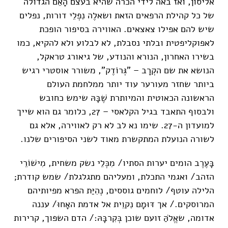
אליסון, ואז באה לידי הכרה שהיא בעצם הָאֵם הגדולה
של כל קהילת הרפאים הזאת ושאלֶה נִפְלֵי דורות, נפלים
שיש להם אפילו צאצאים. האווירה בסיפור הופכת
לאפוקליפטית ובלתי נסבלת, לא לבלוע ולא להקיא, כמו
בשירו האחרון, הנורא והנודע, של גיאורג טראקל,
הנושא את שם הקְרָב – "גְּרוֹדֶק", משורר אוסטרי רגיש
ביותר שחזר מעורער עוד יותר ממלחמת העולם
הראשונה הכאוטית והמיותרת שֶׁבָּהּ שימש כחובש
ולבסוף התאבד בגיל הקלאסי – 27, כלומר גם הוא שייך
למועדון ה-27. שימו נא לב לא רק לאווירה, אלא גם
לשורה הנועלת המתקשרת מאוד לשני הסיפורים שלנו.
בָּעֶרֶב הומים יערות הסתיו/ מִכְּלֵי נשק משחית, מִישׁוֹרֵי
הזהב/ ואגמי התכלת, ומעליהם מתגלגלת/ שמש קודרת;
הלילה עוטף/ לוחמים גוססים, נְהִיַּת הפרא מפיותיהם
המרוסקים./ אך דּוּמָם נִקוֵית אל אדמת האָחוּ/ עננה
אדומה, שאֱלֹהַּ זועם שוכן בְּקִרבָּהּ:/ הדם השפוך, קרירות