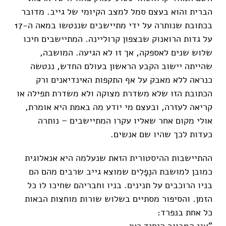
הברית והוא בעצם סמל למצב הקיומי של גייב. מדובר
בכתובת שנותרה על ידי מתיישבים שננטשו במאה ה-17
על גדות הרואנוק שבצפון קרוליינה. המתיישבים חיכו
שלוש שנים לאספקה, אך זו לא הגיעה. המושבה,
שהייתה יישוב הקבע הראשון בעולם החדש, ננטשה
כנראה ללא מאבק על אף התקפות האינדיאנים ורק
הכתובת הזו שלא משדרת מצוקה ולא משדרת תפילה או
קריאה לעזרה, ובעצם מי יודע מה באמת היא אומרת,
אולי מקום אחר שאליו עקרו המתיישבים – נותרה
כעדות לכך שהיו שם אנשים.
ההתיישבות ההיסטורית הזאת שנעלמה היא אנאלוגית
כמובן למושבת הנְפָלִים שמוצא גייב שרבים מהם הם
בניו הרוכבים על תנינים. בניו וחבריהם שחיכו לו כל
הזמן. והסיפור מסתיים בשלוש שורות מוחצות הבאות
כל אחת בנפרד:
"אני המבוגר היחיד כאן.