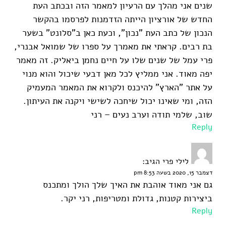
שנים אני מהלך עם הרעיון למאמר הזה ובכתב העת
החדש של אורציון הייתה הזדמנות לפרסמו בהקשר
הנכון של כתב העת "נכון", וכעת כאן ב"סלונט" בשער
בת רבים. קראתי את מאמרך על ספרו של שמואל אבנרי,
פרי עמל של שנים שלו על חיים נחמן ביאליק. זה מאמר
יפה מאוד. אני ממליץ לכל מאן דבעי שיכול והוא מנוי
על אתר "הארץ" להיכנס ולקרוא את המאמר המעמיק
הזה, ומי שאינו יכול שיחכה לשישי ויקנה את העיתון.
שוב, שלמי תודה וערב נעים – רני
Reply
לילי פרי
הגיב:
דצמבר 15, 2020 בשעה 8:53 pm
גם אני מאוד אוהבת את האיך שלך הולך ומתכנס
ביצירות קטנות, גדולת ומטריפות, רני יקר.
Reply