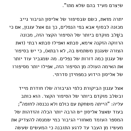
שיִצרם מעיד בהם שלא מתו".
יתרה מזאת, כשם שבסיפור של אליסון הגיבור גייב
מכוּנה לבסוף אבא בפי הנפלים, כך גם אצל עגנון, אם כי
בשָׁלב מוקדם ביותר של הסיפור הקצר הזה, מכונה
הרווקה הזקנה אימא, סבתא ואפילו סבתא רבתי (זאת
הצורה שעגנון משתמש בה, לא רבּתא), כי יש בסיפור
של עגנון כמה דורות של נפלים. מה שמגביר עוד יותר
את האימה העולה מן הסיפור הזה, אפילו יותר מסיפורו
של אליסון הידוע כמפחידן סדרתי.
אצל עגנון הביקורת כלפי הגיבורה שלו חודרת מייד
ובשלב מוקדם ביותר של הסיפור הקצר. הוא כותב
עליה: "הייתה משחקת עם כולם ולא נכנסה לחופה";
בעוד שאצל אליסון יש הרבה יותר הכלה והזדהות של
המספר העומד מאחורי הגיבור כמי שמנסה להצדיק את
מעשיו מן העבר עד לרגע התובנה כי המעשים שעשה