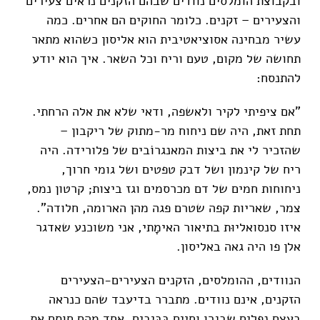
ובקבוצת הומלסים נוודים שבהם הזקנים נראים צעירים
והצעירים – זקנים. כלומר החוקים הם אחרים. כמה
עשיר מבחינה אסוציאטיבית הוא אליסון כשהוא מתאר
תחושה של מקום, טעם וריח וכל השאר. איך הוא יודע
להתנסח:
"אם ציפיתי לקיר ולאשפה, ודאי שלא את אלה הרחתי.
תחת זאת, היה שם ניחוח מר-מתוק של ריקבון –
שהזכיר לי את ביצות המאנגרוֹבים של פלורידה. היה
ריח של קינמון ושל דבק טפטים ושל גומי חרוך,
ניחוחות חמים של דם מכרסמים וגז ביצות; קרטון נמס,
צמר, שאריות קפה שטרם פגה מהן הארומה, חלודה".
איזו סנסואליוּת בתיאור האימָתי, אני משוכנע שאדגר
אלן פו היה גאה באליסון.
הנוודים, ההומלסים, הזקנים הצעירים-הצעירים
הזקנים, אינם נוודים. מתברר בדיעבד שהם כנראה
בעצם נפלים שבגרו וחיים בַּבּיבים. אחד מהם חוסם את