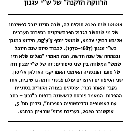
הרווקה הזקנה" של ש"י עגנון
אוטוטו שנת 2020 חולפת לה, שבה מנינו יובל לפטירתו
של מי שנחשב לגדול הפרוזאיקנים בספרות העברית
אליבּא דכוּלֵי עלמא, שמואל יוסף צַ'צְ'קֶס, הידוע כמובן
כש"י עגנון (1970-1887). לכבוד סיום שנת היובל
ובפתחה של שנה חדשה, הנה מאמרי "נפלים שלא חזו
שמש" המַשווה בין שני סיפורים: זה של ש"י עגנון וזה
של סופר הפנטזיה האימתי האמריקני הארלאן אליסון.
שני הסיפורים היוצרים עולם פנטזי דומה נרטיבית, אחד
נקבי והאחֵר זכרי, עוסקים בצורה מקורית בסוגיית
ההפלות.
המאמר פורסם לראשונה בדפוס ב"נכון – כתב
עת לאוטופיה ולדיסטופיה בספרות", גיליון מס' 5,
אוקטובר 2020, בעריכת פרופ' אורציון ברתנא.