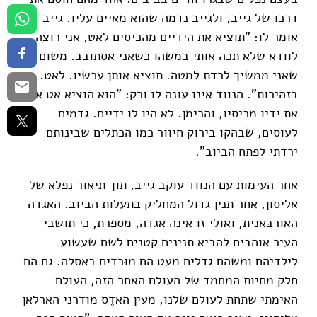
דרכו של גייב, ולגייב נדמה שהוא מאיים עליו. גייב
אומר לו: "תוציא את הידיים מהכיסים לאט, אני רוצה
לוודא שלא תכה אותי במשהו כשאני אסתובב. משום
שאני ממשיך לרדת למטה. תוציא אותן עכשיו. לאט.
בזהירות". הנווד אינו עונה לו ורק: "הוא הוציא אט אט
את ידיו מכיסיו, והרימן. לא היו לו ידיים. גדמים
לעוסים, שבהקו בירוק חיוור כמו הכתלים שבינותם
ירדתי לפתח הביוב".
אחר העימות עם הנווד עוקב גייב, תוך תיאור נפלא של
אליסון, אחר תנין גדול המחליק בתעלות הביוב. האגדה
האורבּאנית, ואולי זו אינה אגדה, מספרת, כי תושבי
העיר אוהבים להביא תנינים קטנים לשם שעשוע
לילדיהם ומשהם גדלים מעט הם מוּרדים באסלה. גם הם
חלק מחיות המחמד של העולם האחר הזה, העולם
האימתי שתחת לעולם שלנו, מעין האדֶס מודרני הארלאן