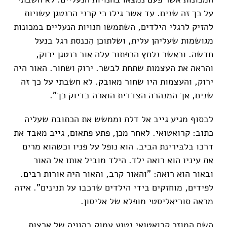
על כך זה שנים. עד אשר גילו כי קרני הרנטגן עשויות
להזיק לרגלי הילדים, השתמשו חנויות הנעליים במכונות
מגושמות שעליהן עלית, ושלתוכן הִכנסת רגל בנעל
חדשה. וכאשר נלחץ הכפתור עלה אור רנטגן ירוק,
והראה את העצמות שתחת לבשר. ירוק ושחור. האור היה
ירוק, והעצמות היו שחור מאובק. לא חשבתי על כך זה
שנים, אך המנהרה הצדדית הוארה בדיוק כך".
לבסוף מגיע גייב אל דלת וממשש את הכתובת שעליה
כתוב: קרואטואי. לאחר מכן, פתע פתאום, גייב מאבד את
דרכו בלבּירינת הביב. הוא נופל על פניו וכשהוא מרים
את עיניו הוא רואה ילד. הילד מוביל אותו אל האור
ובאור הוא רואה: "והאור קרב, והאור היה אורות רבים.
לפידים, מוחזקים בידי הילדים שרכבו על תנינים". איזה
מראה סוריאליסטי מופלא של אליסון.
השם המוזר קרואטואי נטוע עמוק בהוויה של ארצות