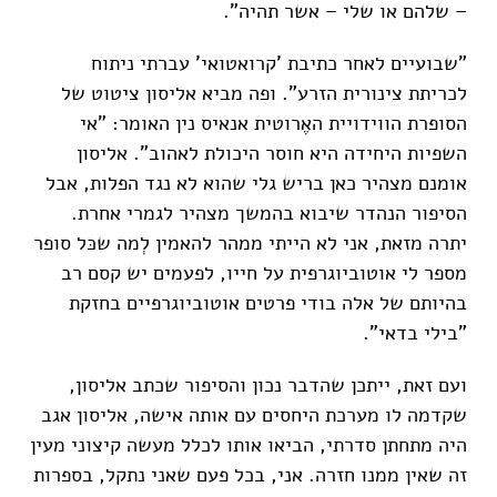
– שלהם או שלי – אשר תהיה".
"שבועיים לאחר כתיבת 'קרואטואי' עברתי ניתוח
לכריתת צינורית הזרע". ופה מביא אליסון ציטוט של
הסופרת הווידויית האֶרוטית אנאיס נין האומר: "אי
השפיות היחידה היא חוסר היכולת לאהוב". אליסון
אומנם מצהיר כאן בריש גלי שהוא לא נגד הפלות, אבל
הסיפור הנהדר שיבוא בהמשך מצהיר לגמרי אחרת.
יתרה מזאת, אני לא הייתי ממהר להאמין לְמה שכּל סופר
מספר לי אוטוביוגרפית על חייו, לפעמים יש קסם רב
בהיותם של אלה בודי פרטים אוטוביוגרפיים בחזקת
"בילי בדאי".
ועם זאת, ייתכן שהדבר נכון והסיפור שכתב אליסון,
שקדמה לו מערכת היחסים עם אותה אישה, אליסון אגב
היה מתחתן סדרתי, הביאו אותו לכלל מעשה קיצוני מעין
זה שאין ממנו חזרה. אני, בכל פעם שאני נתקל, בספרות