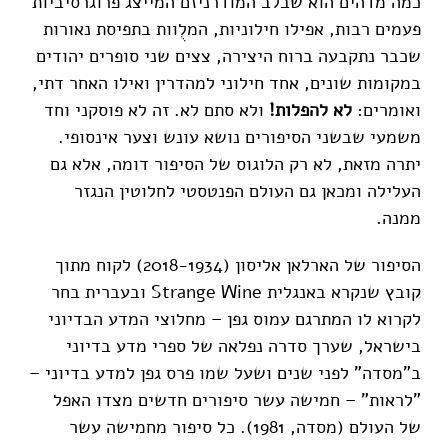
כמה מדהים הוא שבלב המודרניזם המייצג פרוגרסיביות
פעמים רבות, אפילו חילוניות, המלֻוות בתפיסת נאורות
שכבר נתקבעה ברוח היצירה, צצים שני סופרים יהודים
במקומות שונים, אחד חילוני למהדרין ואילו האחר דתי,
ואומרים:
לא להפלות!
ולא סתם לא. זה לא פוסקני וחד
משמעי שבשני הסיפורים נושא עונש וצער אינסופי.
יתרה מזאת, לא רק הלוגוס של הסיפור דומה, אלא גם
העלילה ומכאן גם העולם הפנטסטי לחלוטין הנגזר
ממנה.
הסיפור של הארלאן אליסון (2018-1934) לקוח מתוך
קובץ שנקרא באנגלית Strange Wine ובעברית בחר
לקרוא לו המתרגם עמוס גפן – מחלוצי המדע הבדיוני
בישראל, שערך סדרה נפלאה של ספרי מדע בדיוני
ב"מסדה" לפני שנים ושעל שמו פרס גפן למדע בדיוני –
"לראות" – חמישה עשר סיפורים חדשים מצדו האפל
של העולם (מסדה, 1981). כל סיפור מחמישה עשר