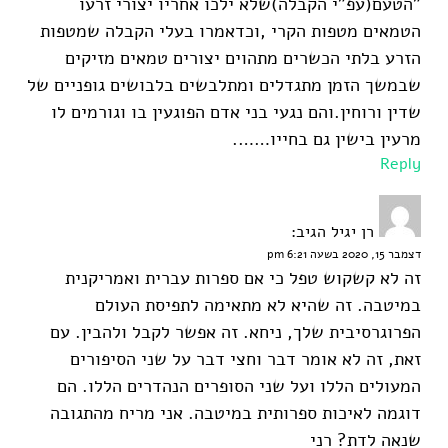
"הטעם(עפ"י הקבלה)שלא ילכו אחריו יצורי זרעו
הטמאים מטפות הקרי ,וכדאמרו בעלי הקבלה שמטפות
הזרע בלתי הכשרים מתהוים יצורים טמאים מזיקים
שבמשך הזמן מתגדלים ומתלבשים בלבושים גופניים של
שדין ורוחין.והם נגעי בני אדם הפוגעין בו וגורמים לו
מרעין בישין גם בחייו…….
Reply
רן יגיל
הגיב:
דצמבר 15, 2020 בשעה 6:21 pm
זה לא קשקוש טפל כי אם ספרות עברית ואמריקנית
במיטבה. זה שהיא לא מתאימה לתפיסת העולם
הפרוגרסיבית שלך, ניחא. זה אפשר לקבל ולהבין. עם
זאת, זה לא אומר דבר וחצי דבר על שני הסיפורים
המעולים הללו ועל שני הסופרים הנהדרים הללו. הם
דוגמה לאיכות ספרותית במיטבה. אני מריח מהתגובה
שנאה לדת? רני