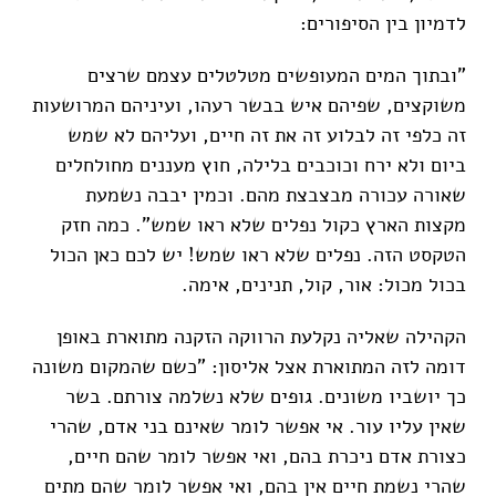
לדמיון בין הסיפורים:
"ובתוך המים המעופשים מטלטלים עצמם שרצים
משוקצים, שפיהם איש בבשר רעהו, ועיניהם המרושעות
זה כלפי זה לבלוע זה את זה חיים, ועליהם לא שמש
ביום ולא ירח וכוכבים בלילה, חוץ מעננים מחולחלים
שאורה עכורה מבצבצת מהם. וכמין יבבה נשמעת
מקצות הארץ כקול נפלים שלא ראו שמש". כמה חזק
הטקסט הזה. נפלים שלא ראו שמש! יש לכם כאן הכול
בכול מכול: אור, קול, תנינים, אימה.
הקהילה שאליה נקלעת הרווקה הזקנה מתוארת באופן
דומה לזה המתוארת אצל אליסון: "כשם שהמקום משונה
כך יושביו משונים. גופים שלא נשלמה צורתם. בשר
שאין עליו עור. אי אפשר לומר שאינם בני אדם, שהרי
כצורת אדם ניכרת בהם, ואי אפשר לומר שהם חיים,
שהרי נשמת חיים אין בהם, ואי אפשר לומר שהם מתים