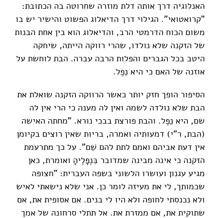
האנלוגיה דרך אותה דלת מוזרה שחרוטה בה הכתובת:
"קרואטואי". הגילוי דרך הדיאלוג הפשוט והישיר יש בו
משום הכוח הדרמטי הרב, והדיאלוג הוא בין אחת הבנות
של הזקנה שלא נולדו, שהרי רווקה הייתה, שיחקה
היטב בכל הגברים והפלות הרבה עברה. הבת לוחשת על
אוזנה של האם כי היא נֵפֶל.
הסיפור הופך חזק יותר כאשר הרווקה הזקנה שואלת את
הבת שלא נולדה לשמה ואין לה מענה כי הרי אין לה
שם, היא נֵפֶל. והבת פורצת בבכי נורא. "מחתה האישה
(הבת, ר"י) דמעותיה ואמרה, בריות שאין רוצים בקיומן
אין דעת אביהם ואמם לתת להם שֵׁם". על כך מתרעמת
הזקנה כי אינה מבינה שמדובר בִּנְפָלֶיהָ ואומרת, כאן
מגיע עגנון ועושרו הלשוני בשפה העברית: "חצופה
שכמותך, לי את מעיזה לומר כן. אני שלא נישאתי לאיש
ולא נכנסתי לחופה ולא היו לי בנים. אם אסופית את, אם
שתוקית את, אם ממזרת את. אל תתלי סרחונה של אמך