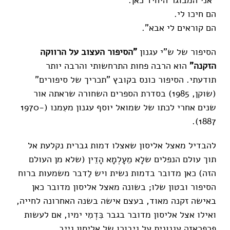
הם חיכו לי.
הם קוראים לי אבא".
הסיפור של ש"י עגנון
"הסיפור העצוב על הרווקה
הזקנה"
הוא הרבה פחות התרחשותי והרבה יותר
תודעתי. הסיפור כונס בקובץ "תכריך של סיפורים"
(שוקן, 1985) בסדרת הספרים השחורה שראתה אור
שנים אחרי לכתו של שמואל יוסף עגנון מעִמנו (1970-
1887).
להבדיל מאצל אליסון שאצלו דמות גברית נקלעת אל
תוך עולם הנפלים שלָא מֵעָלְמָא הָדֵין (שלא מן העולם
הזה) כאן מדובר בדמות נשית ויש לַדבר משמעות ברוח
הסיפור ובטון שלו; בשונה מאצל אליסון מדובר כאן
באישה זקנה מאוד, בעצם אישה בשנה האחרונה לחייה,
ואילו אצל אליסון מדובר בגבר בִּדְמִי ימיו, אם לעשות
פרפראזה עגנונית על גיבורו של אליסון גייב.