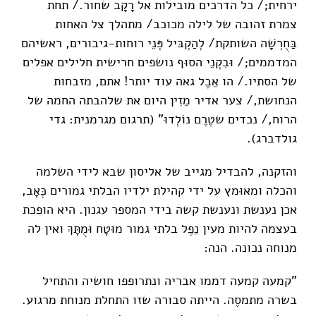
ירחית;/ כל הדרכים מובילות אל רָקָב שחור./ תחת
צמרת זהובה של לילה מכוכב/ מתהלך צל האחות
בַּחֻרְשָׁה השותקת/ לְהַקְבּיל פְּנֵי רוחות-גיבורים, ראשיהם
המדממים;/ וּבִקְנֵי הסוּף נושפים חרישית חלילים אפלים
של הסתיו./ הו אֵבֶל גאה עוד יותר! אתם, מזבחות
הנחושת,/ צער אדיר מֵזִין היום את שלהבתה החמה של
הרוח,/ נכדים שטֶרֶם נוֹלְדוּ" (תרגום מגרמנית: גדי
גולדברג).
והזקנה, להבדיל מגייב של אליסון שבא לידי השלמה
והכלה ומאוּמץ על ידי קהילת ילדיו הבלתי גמורים כְּאָב,
אכן נענשת ונענשת קשה בידי המספר עגנון. היא הופכת
בעצמה להיות מעין נֵפֶל בלתי גמור מוּטָח וּמֻתָּךְ ואין לה
מנוחה נכונה. הנה:
"קמעה קמעה דממו אבריה ונתרופפו חושיה והתחיל
בשרה מתמסֶה. הייתה סבורה שזו התחלת מנוחת מרגוע.