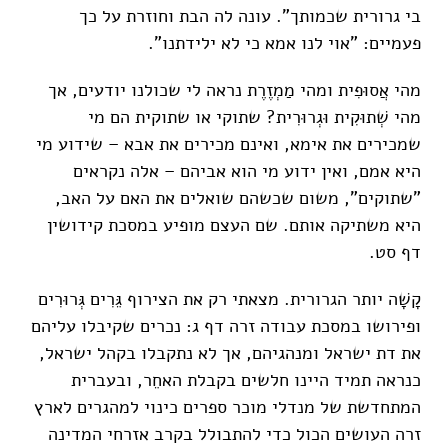
בי גרורית שכמותך". עונה לה הבת וחוזרת על כך
פעמיים: "אוי לנו אמא כי לא ילידתנו".
מהי אֲסוּפִית ומהי מַמְזֶרֶת נראה לי שכולנו יודעים, אך
מהי שְׁתוּקִית וּגְרוּרִית? שתוקי או שתוקית הם מי
שמכירים את אימא, ואינם מכירים את אבא – שידוע מי
היא אמם, ואין ידוע מי הוא אביהם – אלה נקראים
"שתוקים", משום שכשהם שואלים את האם על האב,
היא משתיקה אותם. שם העצם מופיע במסכת קידושין
דף סט.
קָשָׁה יותר הגרורית. מצאתי רק את הצירוף גֵּרִים גְּרוּרִים
ופירושו במסכת עבודה זרה דף ג: נכרים שקיבלו עליהם
את דת ישראל ומנהגיהם, אך לא נתקבלו בקהל ישראל,
כנראה תמיד היינו חלשים בקבלת האחֵר, ובעברית
המתחדשת של מנדלי מוכר ספרים כינוי למהגרים לארץ
זרה העושים הכול כדי להתבולל בקרב אזרחי המדינה