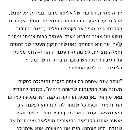
יתרה מזאת, הסיפור של אליסון מדבר בפירוש על עונש,
אבל גם על תיקון ברוח החמלה הנוצרית. ממית העובּרים
הסדרתי גייב הופך אב לקהילת נפלים בַּביוב. הסיפור
נושא טון עצוב ומדכא מאוד, פעמים רבות אימתי ומסמר
שֵׂער, אך הוא מסתיים באיזשהו תיקון מעגלי של רחמים
וחמלה נוצרית. לעומת זאת עגנון היהודי-הדתי ממטיר
על הגיבורה שלו אש וגופרית ברוח דרשן ומטיף
רליגיוזי. וזו לשון הסיפור:
"אותה שנה שמתה בה אותה הזקנה נתגלגלה למקום
משונה מכל המקומות שראתה מימיה". כלומר להבדיל
מאליסון אין כאן מסע. הרווקה הזקנה ישר נקלעת למקום
הזר והמוזר וכעת כל שנותר לה ולנו הוא לפענח היכן
היא נמצאת. עגנון הוא כמובן סופר סוּפֶּר-שְׂפָתִי והוא
יעשיר אותנו הקוראים בתיאורים מופלאים ואימתיים עד
שנגלה, היא ואנחנו, היכן אנו נמצאים. אנא שימו לב