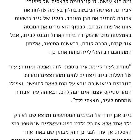
ומה הוא עושה. זו קונבנציה קלאסית של סיפורי
אבירים. האישה הניבטת בחלון באֵימה שולחת את
אהובה להחזיר את הבן האובד. רגליו של גייב נושאות
אותו אל פתח הביוב. לבסוף הוא מרים את המכסה
באמצעות מוט שהפקידה בידו קארול ונכנס לביוב, אבל
עוד קודם, הרבה קודם, בראשית הסיפור, אליסון
המתוחכם רב העלילייה פותח אותו כך:
"מתחת לעיר קיימת עיר נוספת: לחה ואפלה ומוזרה; עיר
של תעלות ביוב ויצורים לחים ומתרוצצים ונהרות
הזורמים בייאוש כה נורא על מנת לצאת לחופשי. ואפילו
הנהר סטיקס עצמו אינו יפה להם. ובאותה עיר אבודה
שמתחת לעיר, מצאתי ילד".
גייב אכן יורד אל הבּיבים המסועפים ומוצא שם לא רק
ילד אחד אלא את כל ילדיו הפוטנציאליים שנשטפו במי
האסלה. אך עוד לפני כן הוא מבחין שם באור אחר