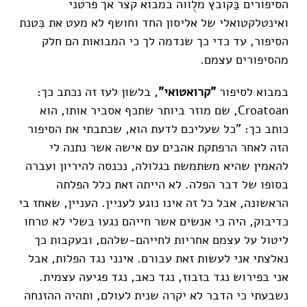
הסיפורים בַּקובץ מלֻווה במבוא קצר אך פרטני
ואינטלקטואלי של אליסון החד וחושף לא מעט את בִּטנת
הסיפור, עד כדי כך שנדמה לך כי המבואות הם חלק
מהסיפורים עצמם.
במבוא לסיפור
"קרואטואי"
, בלשון לעז זה נכתב כך:
Croatoan, שם מוזר ביותר שתכף אסביר אותו, הוא
כותב כך: "כל שעליכם לדעת הוא, שכתבתי את הסיפור
הזה לאחר הרפתקת אהבים עם אישה אשר נתנה לי
להאמין שהיא משתמשת בגלולה, נכנסה להיריון ועברה
בסופו של דבר הפלה. לא הייתה זאת כלל הפלתה
הראשונה, אבל כל זה אינו נוגע לעניין. העניין, שאחז בי
כדיבוק, היה כי אנשים אשר חייהם נגעו בשלי לא טרחו
ליטול על עצמם אחריות לחייהם-שלהם, ובעקבות כך
נאלצתי אני לעשות זאת עבורם. אינני נגד הפלות, אבל
אני בפירוש נגד בזבוז, נגד כאב, נגד פגיעה עצמית.
נשבעתי כי הדבר לא יקרה שנית לעולם, ותהיה ההזנחה