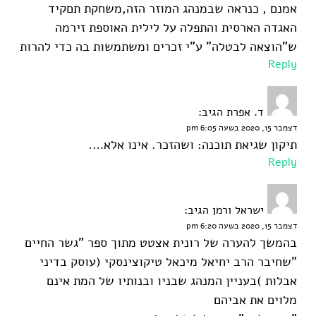
אמנם , כנראה שבמנהג המוזר הזה,משחקת תםקיד
האגדה הארסית והתפלה על לילית האוספת זירמה
ש"הוצאה לבטלה" ע"י זכרים ומשתמשות בה כדי להרות
Reply
ד. אפרת
הגיב:
דצמבר 15, 2020 בשעה 6:05 pm
תיקון שגיאת תוכנה: ושהזכר. אינו אלא….
Reply
ישראל ורמן
הגיב:
דצמבר 15, 2020 בשעה 6:20 pm
בהמשך להערה של רונית אצטט מתוך ספר "גשר החיים
"שחיבר הרב יחיאל מיכאל טיקוצינסקי (עוסק בדיני
אבלות )בעניין המנהג שבניו ובנותיו של המת אינם
מלוים את אביהם