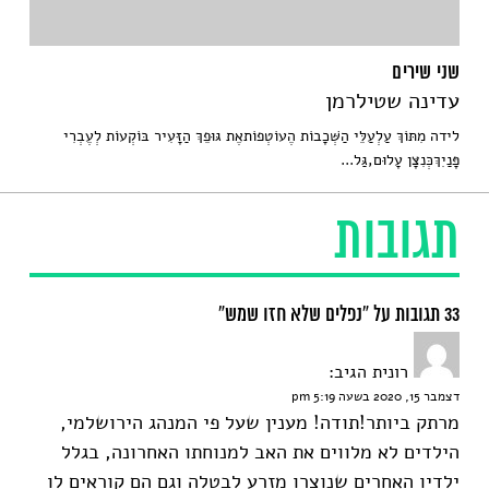
שני שירים
עדינה שטילרמן
לידה מִתּוֹךְ עַלְעַלֵּי הַשְּׁכָבוֹת הֶעוֹטְפוֹתאֶת גּוּפֵךְ הַזָּעִיר בּוֹקְעוֹת לְעֶבְרִי
פָּנַיִךְכְּנִצָּן עָלוּם,גַּל...
תגובות
33 תגובות על “נפלים שלא חזו שמש”
רונית
הגיב:
דצמבר 15, 2020 בשעה 5:19 pm
מרתק ביותר!תודה! מענין שעל פי המנהג הירושלמי,
הילדים לא מלווים את האב למנוחתו האחרונה, בגלל
ילדיו האחרים שנוצרו מזרע לבטלה וגם הם קוראים לו