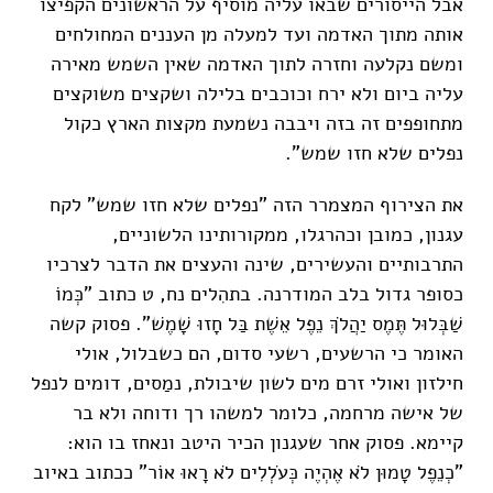
אבל הייסורים שבאו עליה מוסיף על הראשונים הקפיצו
אותה מתוך האדמה ועד למעלה מן העננים המחולחים
ומשם נקלעה וחזרה לתוך האדמה שאין השמש מאירה
עליה ביום ולא ירח וכוכבים בלילה ושקצים משוקצים
מתחופפים זה בזה ויבבה נשמעת מקצות הארץ כקול
נפלים שלא חזו שמש".
את הצירוף המצמרר הזה "נפלים שלא חזו שמש" לקח
עגנון, כמובן וכהרגלו, ממקורותינו הלשוניים,
התרבותיים והעשירים, שינה והעצים את הדבר לצרכיו
כסופר גדול בלב המודרנה. בתהִלים נח, ט כתוב "כְּמוֹ
שַׁבְּלוּל תֶּמֶס יַהֲלֹךְ נֵפֶל אֵשֶׁת בַּל חָזוּ שָׁמֶשׁ". פסוק קשה
האומר כי הרשעים, רשעי סדום, הם כשבלול, אולי
חילזון ואולי זרם מים לשון שיבולת, נמַסים, דומים לנפל
של אישה מרחמה, כלומר למשהו רך ודוחה ולא בר
קיימא. פסוק אחר שעגנון הכיר היטב ונאחז בו הוא:
"כְנֵפֶל טָמוּן לֹא אֶהְיֶה כְּעֹלְלִים לֹא רָאוּ אוֹר" ככתוב באיוב