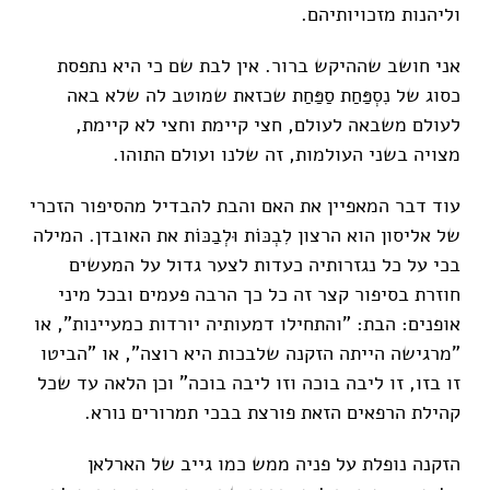
וליהנות מזכויותיהם.
אני חושב שההיקש ברור. אין לבת שם כי היא נתפסת
כסוג של נִסְפַּחַת סַפַּחַת שכזאת שמוטב לה שלא באה
לעולם משבאה לעולם, חצי קיימת וחצי לא קיימת,
מצויה בשני העולמות, זה שלנו ועולם התוהו.
עוד דבר המאפיין את האם והבת להבדיל מהסיפור הזכרי
של אליסון הוא הרצון לִבְכּוֹת וּלְבַכּוֹת את האובדן. המילה
בכי על כל נגזרותיה כעדות לצער גדול על המעשים
חוזרת בסיפור קצר זה כל כך הרבה פעמים ובכל מיני
אופנים: הבת: "והתחילו דמעותיה יורדות כמעיינות", או
"מרגישה הייתה הזקנה שלבכות היא רוצה", או "הביטו
זו בזו, זו ליבה בוכה וזו ליבה בוכה" וכן הלאה עד שכל
קהילת הרפאים הזאת פורצת בבכי תמרורים נורא.
הזקנה נופלת על פניה ממש כמו גייב של הארלאן