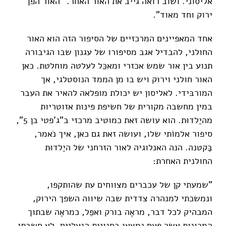
אליסוני. ושוב רואה גייב את האור האחר. "האור הפך
ירוק וחד מאוד".
אחד המאפיינים המרכזיים של הסיפור הזה הוא האור
החולני, להבדיל אגב מסיפורו של עגנון שבו הגיבורה
תנוע בין אור שמש אכזרי ומאכֵּל לעלטה מוחלטת. כאן
האור חולני וירוק ויש בו מן הממד הנוסטלגי, אך
המורבּידי. לאליסון יש יכולת מופלאה להאיר את העבר
במין מחשבה מקורית של חשיפת פינות אזוטריות
מהיַלדוּת. הוא עושה זאת כמוטיב מרכזי ב"ג'פטי בן 5",
סיפור אלמוֹתי שלו, ועושה זאת גם כאן, איך נֹאמר,
בַּקטנה. הנה האנלוגיה לאור הזרחני של היַלדוּת
החולנית האחרת:
"שמעתי קן של עכברים מצווחים עת שהותקפו,
ונמשכתי למנהרה צדדית שבה שיווה השפך הירוק,
המבהיק לכל דבר, מראֶה בורק ואפֵל, כמראֶה שבתוך
המכונות אשר פעם נמצאו בחנויות הנעליים. לא חשבתי