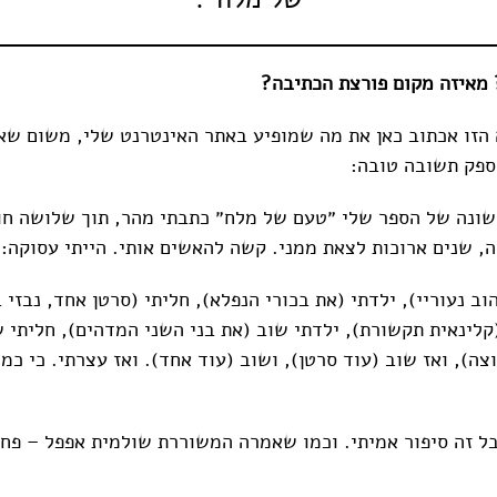
מאיזה מקום פורצת הכתיבה?
זו אכתוב כאן את מה שמופיע באתר האינטרנט שלי, משום שא
פק תשובה טובה:
ונה של הספר שלי ״טעם של מלח״ כתבתי מהר, תוך שלושה חו
ה, שנים ארוכות לצאת ממני. קשה להאשים אותי. הייתי עסוקה:
ב נעוריי), ילדתי (את בכורי הנפלא), חליתי (סרטן אחד, נבזי 
קלינאית תקשורת), ילדתי שוב (את בני השני המדהים), חליתי ש
ה), ואז שוב (עוד סרטן), ושוב (עוד אחד). ואז עצרתי. כי כמ
ל זה סיפור אמיתי. וכמו שאמרה המשוררת שולמית אפפל – פחו