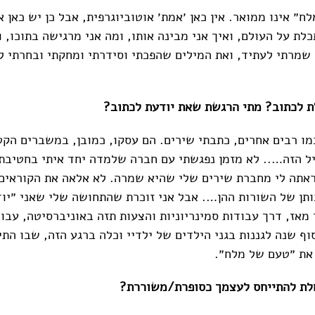
״ אינו ממואר. אין כאן ׳אמת׳ אוטוביוגרפית, אבל כן יש כאן 
ת על העולם, ואיך אני מבינה אותו, ומה אני מרגישה בתוכו, ו
 שמרתי לעתיד, ואת המילים שהפכתי וסידרתי ומחקתי ובחרתי ל
ת לכתוב? מתי הרגשת שאת יודעת לכתוב?
כמו רבים אחרים, כתבתי שירים. הם עסקו, כמובן, במשברים הק
ל הזה….. לא מזמן נפגשתי עם חברה שלמדה יחד איתי בחטיבת 
הראתה לי מחברת שירים שלי שהיא שמרה. לא אלאה את הקוראים
ותן של השורות ההן…. אבל אני זוכרת שהתחושה שלי שאני ״יו
 מאז, דרך עבודות סמינריוניות והצעות תזה באוניברסיטה, עבו
וף שנה לגננות בגני הילדים של ילדיי וכלה ברגע הזה, שבו הת
 את ״טעם של מלח״.
לת להתייחס לעצמך כסופרת/משוררת?