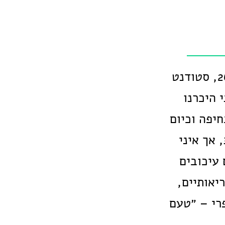
איריס קאופמן, בת 52, נשואה למיכה ואמא לאילון – בן 26, סטודנט
יכה ואני היכרנו
נולדתי וגדלתי בחיפה וכיום
 אך איני
ים עם עיכובים
יאותיים,
רי – ״טעם