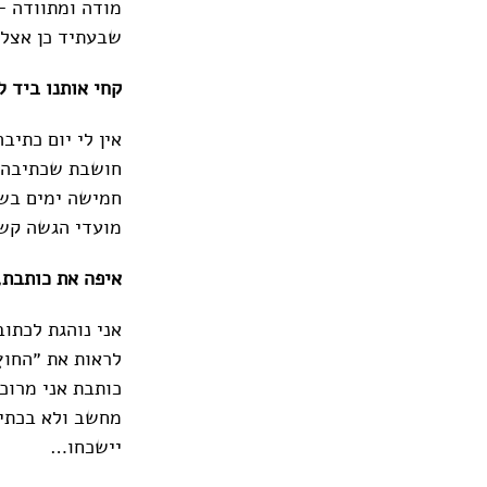
מודה ומתוודה –
שבעתיד כן אצלי
קחי אותנו ביד 
אין לי יום כתי
חושבת שכתיבה 
חמישה ימים בשב
מועדי הגשה קשו
איפה את כותבת,
אני נוהגת לכתו
לראות את ״החוץ
כותבת אני מרוכ
מחשב ולא בכתיב
יישכחו…