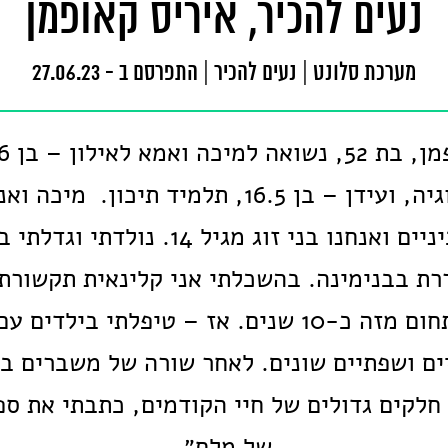
נעים להכיר, איריס קאופמן
מערכת סלונט
|
נעים להכיר
|
התפרסם ב - 27.06.23
לפסיכולוגיה, ועידן – בן 16.5, תלמיד תיכון. מ
בחטיבת הביניים ואנחנו בני זוג מגיל 14. 
רת בבנימינה. בהשכלתי אני קלינאית תקשורת,
עובדת בתחום מזה כ-10 שנים. אז – טיפלתי בילד
ם ושפתיים שונים. לאחר שורה של משברים בר
 חלקים גדולים של חיי הקודמים, כתבתי את ספ
של מלח״.