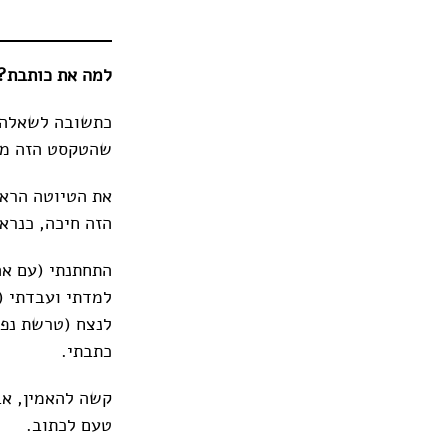
למה את כותבת? 
כתשובה לשאלה ה
שהטקסט הזה מס
את הטיוטה הראש
הזה חיכה, כנרא
התחתנתי (עם אהו
למדתי ועבדתי (
לנצח (טרשת נפוצ
כתבתי.
קשה להאמין, אב
טעם לכתוב.