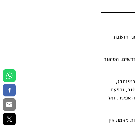
ני חושבת
דשים. הסיפור
במיוחד),
וב, והפעם
ה אפשר. ואז
ת מאמת אין