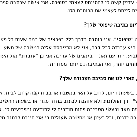
 עדיין קשה לי להתייחס לעצמי כסופרת. אני אישה שכתבה ספר.
ח לייחס לעצמי את הכותרת הזו.
ליום כתיבה טיפוסי שלך?
בה ״טיפוסי״. אני כותבת בדרך כלל בפרצים של כמה שעות כל פע
היא עבודה לכל דבר, אני לא מתייחסת אליה כמשרה של תשע-
וע. יחד עם זאת – בזמנים של עריכה אני כן ״עובדת״ מול העו
חים יותר, ואז הכתיבה גם יותר מסודרת.
 תארי לנו את סביבת העבודה שלך?
ב בשעות היום, לרוב על האי במטבח או בבית קפה קרוב לבית. א
״ דרך החלונות ולא אוהבת לכתוב בחדר סגור או בשעות החשיכ
זת מאד ורעשי הסביבה פחות חודרים לי לתודעה ומפריעים לי. א
ה ידנית, וכל רעיון או מחשבה שעולים בי אני חייבת לכתוב מי