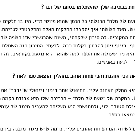
קחת בכתיבה שלך שהשתלמו בסופו של דבר?
ם של מלח״ הרגשתי כל הזמן שהוא פיוטי מדי. היו בו חלקים ש
ש. מאד חששתי איך יתקבלו החלקים האלה והתלבטתי לגביהם. 
ם המקורית. זה סיכון שלקחתי, משום שהרגשתי שזו השפה שלי
וף. בזיוף ניתן להבחין בקלות רבה, לדעתי. הסיכון הזה השתלם
היא מה שעושה את הספר למה שהוא. היא נוגעת בקוראים. זה 
 – לגעת באנשים.
 הכי אוהבת והכי פחות אוהב בתהליך הוצאת ספר לאור?
יא החלק האהוב עליי. החיפוש אחר דימוי ויזואלי ש״ידבר״ את 
 במקרה של ״טעם של מלח״ – הכריכה שלו היא עבודת רקמה ת
לת סטולר-לוי, ולתחושתי היא מצליחה להעביר מימד של עומק
ימצאו בספר.
 לשיווק הם הפחות אהובים עליי. נדמה שיש ניגוד מובנה בין כ