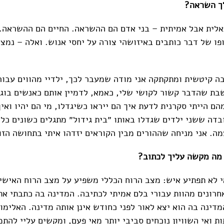
לך השראה?
לית אבל אמיתית – בני אדם הם ההשראה. החיים הם ההשראה. 
ופו של דבר כותבים באיזושהי צורה על יחסי אנוש. ואלה – נמצ
בה קיטשית ומתקתקה אני מודה שמעבר לכך, ילדיי מהווים עבור
בת שהדבר קשור לקושי שלי, כאמא, לדמיין אותם כאנשים בוגר
ם הייתי סקרנית לדעת איך הם ייראו כשיגדלו, מי הם יהיו ואיך
בדה ששני ילדים שגדלו באותו ״בית גידול״ מתגלים כשונים כל 
ה. אני מניחה שההורים מבין הקוראים יזדהו איתי בתחושה הזו
 מה מקשה עליך לכתוב?
לא תפתיע איש: מצב הרוח הכללי משפיע על מצב הרוח האישי
רונים מהוות עבורי בלם אמיתי לכתיבה. המדינה בה כתבתי את
מדינה בה הוא יצא לאור לפני כחודש אינן אותה מדינה. האלימות
 ואי השוויון נוכחים סביבי יותר מאי פעם, ומקשים עליי להתמ